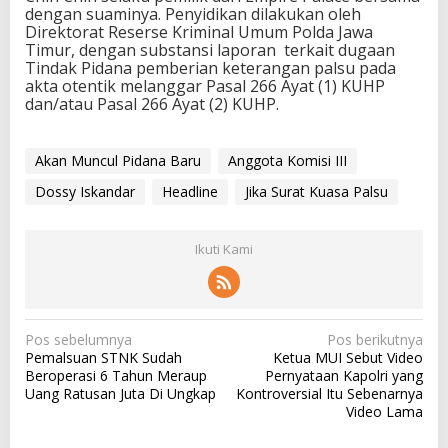
dengan suaminya. Penyidikan dilakukan oleh
Direktorat Reserse Kriminal Umum Polda Jawa
Timur, dengan substansi laporan terkait dugaan
Tindak Pidana pemberian keterangan palsu pada
akta otentik melanggar Pasal 266 Ayat (1) KUHP
dan/atau Pasal 266 Ayat (2) KUHP.
Akan Muncul Pidana Baru
Anggota Komisi III
Dossy Iskandar
Headline
Jika Surat Kuasa Palsu
Ikuti Kami
N
Pos sebelumnya
Pos berikutnya
Pemalsuan STNK Sudah
Ketua MUI Sebut Video
a
Beroperasi 6 Tahun Meraup
Pernyataan Kapolri yang
v
Uang Ratusan Juta Di Ungkap
Kontroversial Itu Sebenarnya
Video Lama
i