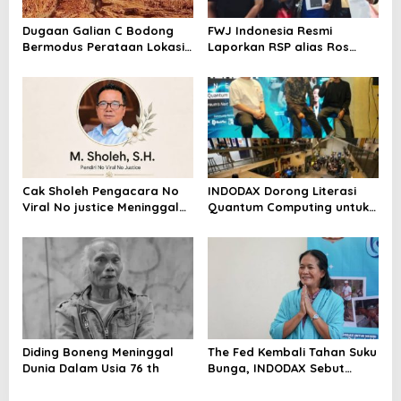
Dugaan Galian C Bodong
FWJ Indonesia Resmi
Bermodus Perataan Lokasi
Laporkan RSP alias Ros
Mencuat, Krimsus Polda
dengan Pasal UU ITE
Riau Akan Tinjauan Lokasi
Cak Sholeh Pengacara No
INDODAX Dorong Literasi
Viral No justice Meninggal
Quantum Computing untuk
Dunia
Perkuat Kesiapan Ekosistem
Blockchain
Diding Boneng Meninggal
The Fed Kembali Tahan Suku
Dunia Dalam Usia 76 th
Bunga, INDODAX Sebut
Kepastian Kebijakan Dorong
Sentimen Pasar