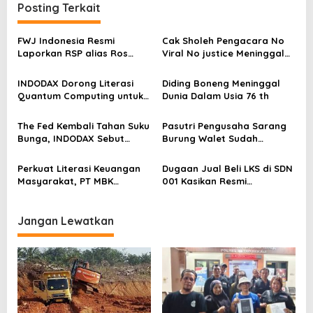
g
Posting Terkait
a
s
FWJ Indonesia Resmi
Cak Sholeh Pengacara No
Laporkan RSP alias Ros
Viral No justice Meninggal
i
dengan Pasal UU ITE
Dunia
p
INDODAX Dorong Literasi
Diding Boneng Meninggal
o
Quantum Computing untuk
Dunia Dalam Usia 76 th
Perkuat Kesiapan Ekosistem
s
Blockchain
The Fed Kembali Tahan Suku
Pasutri Pengusaha Sarang
Bunga, INDODAX Sebut
Burung Walet Sudah
Kepastian Kebijakan Dorong
Berstatus Tersangka,
Sentimen Pasar
Pelapor Desak Polda Jambi
Perkuat Literasi Keuangan
Dugaan Jual Beli LKS di SDN
Segera Lakukan Penahanan
Masyarakat, PT MBK
001 Kasikan Resmi
Ventura Salurkan Bantuan
Dilaporkan ke Polres
Karpet Masjid di Pakuhaji
Kampar, Pemred – Pimum
Metroterkini.id Desak Usut
Jangan Lewatkan
Kasus Ini