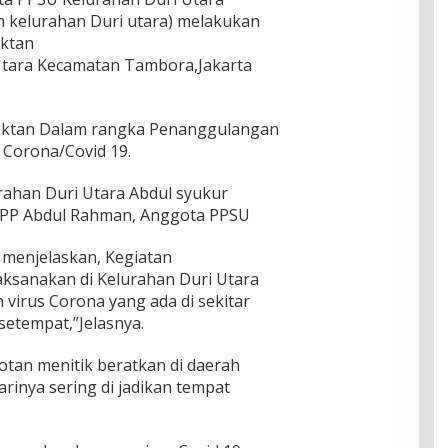
m kelurahan Duri utara) melakukan
ektan
 Utara Kecamatan Tambora,Jakarta
fektan Dalam rangka Penanggulangan
 Corona/Covid 19.
rahan Duri Utara Abdul syukur
l PP Abdul Rahman, Anggota PPSU
 menjelaskan, Kegiatan
laksanakan di Kelurahan Duri Utara
irus Corona yang ada di sekitar
setempat,”Jelasnya.
otan menitik beratkan di daerah
harinya sering di jadikan tempat