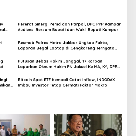
iv
Pererat Sinergi Pemd dan Parpol, DPC PPP Kampar
nal
Audiensi Bersam Bupati dan Wakil Bupati Kampar
i
Resmob Polres Metro Jakbar Ungkap Fakta,
Laporan Begal Laptop di Cengkareng Ternyata
Rekayasa
ng
Putusan Bebas Hakim Janggal, 17 Korban
at
Laporkan Oknum Hakim PN Jaksel Ke MA, KY, DPR
Komisi 3 dan KPK
ingi
Bitcoin Spot ETF Kembali Catat Inflow, INDODAX
mikan
Imbau Investor Tetap Cermati Faktor Makro