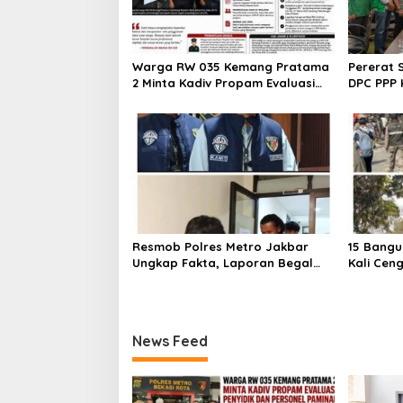
Warga RW 035 Kemang Pratama
Pererat 
2 Minta Kadiv Propam Evaluasi
DPC PPP 
Penyidik dan Personel Paminal
Bupati d
Polres Metro Bekasi Kota
Resmob Polres Metro Jakbar
15 Bangu
Ungkap Fakta, Laporan Begal
Kali Cen
Laptop di Cengkareng Ternyata
Ditertib
Rekayasa
Barat
News Feed