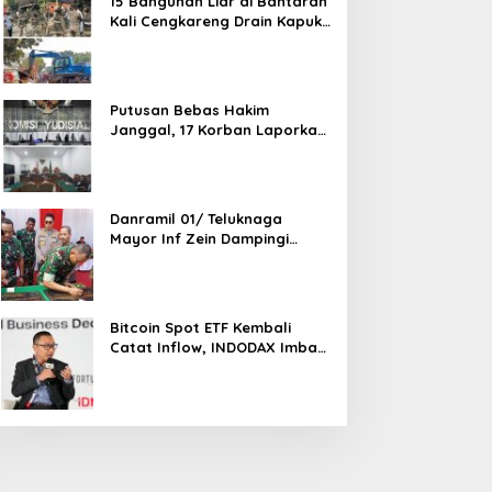
15 Bangunan Liar di Bantaran
Kali Cengkareng Drain Kapuk
Ditertibkan Pemkot Jakarta
Barat
Putusan Bebas Hakim
Janggal, 17 Korban Laporkan
Oknum Hakim PN Jaksel Ke
MA, KY, DPR Komisi 3 dan KPK
Danramil 01/ Teluknaga
Mayor Inf Zein Dampingi
Danrem 052/ Wkr Brigen TNI
Faizal Rizal Resmikan
Jembatan Garuda Dan
Aramco Di Kosambi
Bitcoin Spot ETF Kembali
Catat Inflow, INDODAX Imbau
Investor Tetap Cermati
Faktor Makro