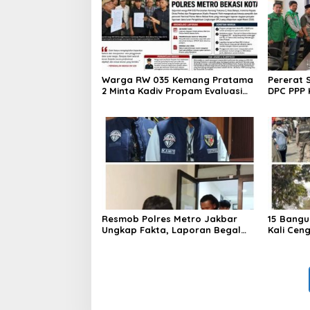
Warga RW 035 Kemang Pratama
Pererat 
2 Minta Kadiv Propam Evaluasi
DPC PPP 
Penyidik dan Personel Paminal
Bupati d
Polres Metro Bekasi Kota
Resmob Polres Metro Jakbar
15 Bangu
Ungkap Fakta, Laporan Begal
Kali Cen
Laptop di Cengkareng Ternyata
Ditertib
Rekayasa
Barat