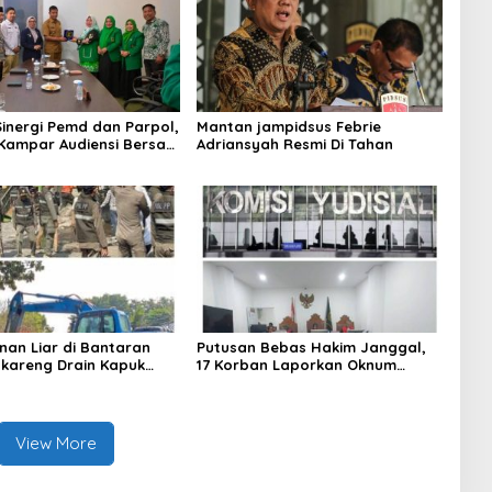
Sinergi Pemd dan Parpol,
Mantan jampidsus Febrie
Kampar Audiensi Bersam
Adriansyah Resmi Di Tahan
an Wakil Bupati Kampar
nan Liar di Bantaran
Putusan Bebas Hakim Janggal,
gkareng Drain Kapuk
17 Korban Laporkan Oknum
kan Pemkot Jakarta
Hakim PN Jaksel Ke MA, KY, DPR
Komisi 3 dan KPK
View More