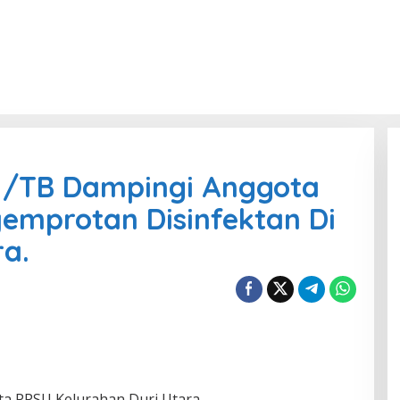
2 /TB Dampingi Anggota
emprotan Disinfektan Di
ra.
ota PPSU Kelurahan Duri Utara