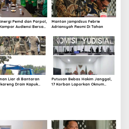
Sinergi Pemd dan Parpol,
Mantan jampidsus Febrie
Kampar Audiensi Bersam
Adriansyah Resmi Di Tahan
an Wakil Bupati Kampar
nan Liar di Bantaran
Putusan Bebas Hakim Janggal,
gkareng Drain Kapuk
17 Korban Laporkan Oknum
kan Pemkot Jakarta
Hakim PN Jaksel Ke MA, KY, DPR
Komisi 3 dan KPK