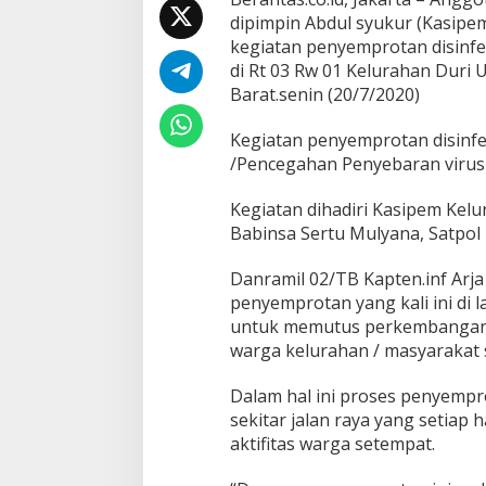
/
dipimpin Abdul syukur (Kasipe
T
kegiatan penyemprotan disinf
B
D
di Rt 03 Rw 01 Kelurahan Duri
a
Barat.senin (20/7/2020)
m
p
Kegiatan penyemprotan disin
i
/Pencegahan Penyebaran virus
n
g
i
Kegiatan dihadiri Kasipem Kelu
A
Babinsa Sertu Mulyana, Satpo
n
g
Danramil 02/TB Kapten.inf Arja
g
penyemprotan yang kali ini di 
o
t
untuk memutus perkembangan v
a
warga kelurahan / masyarakat 
P
P
Dalam hal ini proses penyempr
S
sekitar jalan raya yang setiap 
U
L
aktifitas warga setempat.
a
k