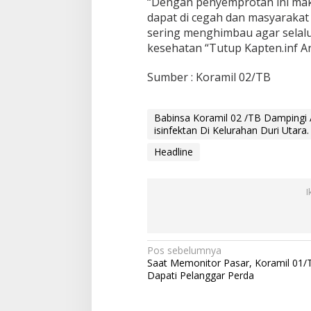
“Dengan penyemprotan ini mak
u
dapat di cegah dan masyarakat 
k
sering menghimbau agar selal
a
n
kesehatan “Tutup Kapten.inf Ar
P
e
Sumber : Koramil 02/TB
n
y
e
Babinsa Koramil 02 /TB Damping
m
isinfektan Di Kelurahan Duri Utara.
p
r
Headline
o
t
a
I
n
D
i
s
i
N
Pos sebelumnya
n
Saat Memonitor Pasar, Koramil 01/
a
f
Dapati Pelanggar Perda
e
v
k
t