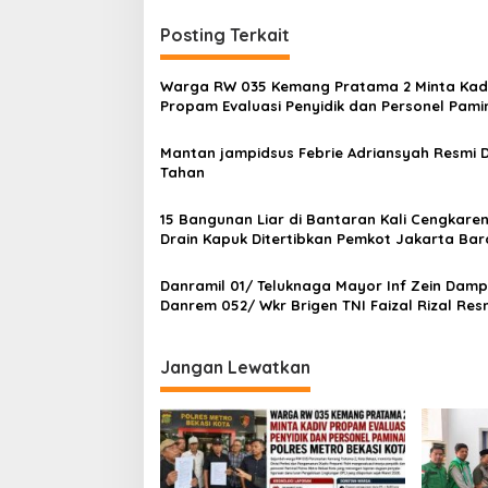
i
a
g
n
Posting Terkait
D
a
i
s
Warga RW 035 Kemang Pratama 2 Minta Kad
K
Propam Evaluasi Penyidik dan Personel Pami
e
i
Polres Metro Bekasi Kota
l
p
u
Mantan jampidsus Febrie Adriansyah Resmi D
r
Tahan
o
a
s
h
15 Bangunan Liar di Bantaran Kali Cengkare
a
Drain Kapuk Ditertibkan Pemkot Jakarta Bar
n
D
Danramil 01/ Teluknaga Mayor Inf Zein Damp
u
Danrem 052/ Wkr Brigen TNI Faizal Rizal Res
r
Jembatan Garuda Dan Aramco Di Kosambi
i
U
t
Jangan Lewatkan
a
r
a
.