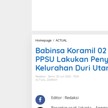
Homepage
/
ACTUAL
B
a
Babinsa Koramil 0
b
i
PPSU Lakukan Peny
n
s
Kelurahan Duri Uta
a
K
o
Redaksi
Senin, 20 Juli 2020 - 13:06
r
ACTUAL
,
DAERAH
a
m
i
l
Editor : Redaksi
0
2
Berantas.co.id, Jakarta – Angg