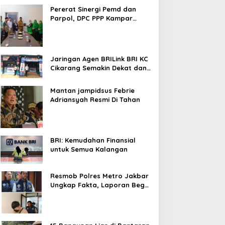
Bekasi Kota
Pererat Sinergi Pemd dan
Parpol, DPC PPP Kampar
Audiensi Bersam Bupati dan
Wakil Bupati Kampar
Jaringan Agen BRILink BRI KC
Cikarang Semakin Dekat dan
Cepat Untuk Layanan
Perbankan
Mantan jampidsus Febrie
Adriansyah Resmi Di Tahan
BRI: Kemudahan Finansial
untuk Semua Kalangan
Resmob Polres Metro Jakbar
Ungkap Fakta, Laporan Begal
Laptop di Cengkareng
Ternyata Rekayasa