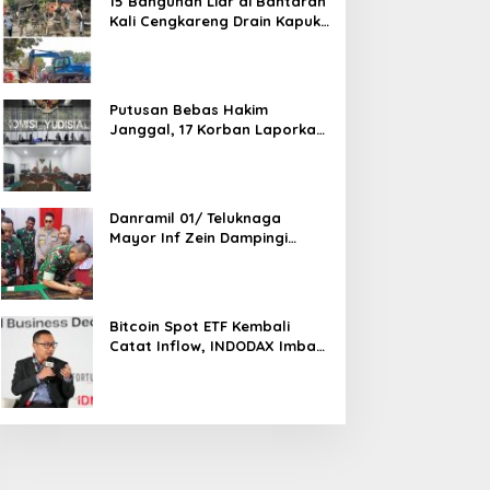
15 Bangunan Liar di Bantaran
Kali Cengkareng Drain Kapuk
Ditertibkan Pemkot Jakarta
Barat
Putusan Bebas Hakim
Janggal, 17 Korban Laporkan
Oknum Hakim PN Jaksel Ke
MA, KY, DPR Komisi 3 dan KPK
Danramil 01/ Teluknaga
Mayor Inf Zein Dampingi
Danrem 052/ Wkr Brigen TNI
Faizal Rizal Resmikan
Jembatan Garuda Dan
Aramco Di Kosambi
Bitcoin Spot ETF Kembali
Catat Inflow, INDODAX Imbau
Investor Tetap Cermati
Faktor Makro