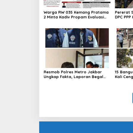
Warga RW 035 Kemang Pratama
Pererat 
2 Minta Kadiv Propam Evaluasi
DPC PPP 
Penyidik dan Personel Paminal
Bupati d
Polres Metro Bekasi Kota
Resmob Polres Metro Jakbar
15 Bangu
Ungkap Fakta, Laporan Begal
Kali Cen
Laptop di Cengkareng Ternyata
Ditertib
Rekayasa
Barat