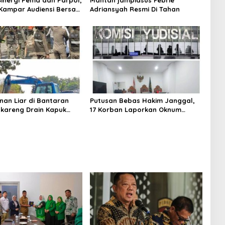
Sinergi Pemd dan Parpol,
Mantan jampidsus Febrie
Kampar Audiensi Bersam
Adriansyah Resmi Di Tahan
an Wakil Bupati Kampar
nan Liar di Bantaran
Putusan Bebas Hakim Janggal,
gkareng Drain Kapuk
17 Korban Laporkan Oknum
kan Pemkot Jakarta
Hakim PN Jaksel Ke MA, KY, DPR
Komisi 3 dan KPK