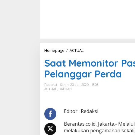
Homepage
/
ACTUAL
S
a
Saat Memonitor Pas
a
t
Pelanggar Perda
M
e
m
Redaksi
Senin, 20 Juli 2020 - 13:03
o
ACTUAL
,
DAERAH
n
i
t
o
Editor : Redaksi
r
P
Berantas.co.id, Jakarta.- Melal
a
melakukan pengamanan sekali
s