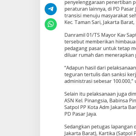
penyelenggaraan penertiban p
a
r
peraturan lainnya, di PD Pasar
,
transisi menuju masyarakat seh
K
Kec. Taman Sari, Jakarta Barat, 
o
r
Danramil 01/TS Mayor Kav Sapt
a
m
tersebut memberikan himbaua
i
pedagang pasar untuk tetap me
l
diluar rumah dan menerapkan 
0
1
“Adapun hasil dari pelaksanaan
/
T
teguran tertulis dan sanksi ker
S
administrasi sebesar 100.000,” 
D
a
Selain itu pelaksanaan juga dim
p
ASN Kel. Pinangsia, Babinsa Pi
a
t
Satpol PP Kota Adm Jakarta Bar
i
PD Pasar Jaya.
P
e
Sedangkan petugas lapangan di
l
Jakarta Barat), Kartika (Satpol 
a