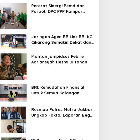
Bekasi Kota
Pererat Sinergi Pemd dan
Parpol, DPC PPP Kampar
Audiensi Bersam Bupati dan
Wakil Bupati Kampar
Jaringan Agen BRILink BRI KC
Cikarang Semakin Dekat dan
Cepat Untuk Layanan
Perbankan
Mantan jampidsus Febrie
Adriansyah Resmi Di Tahan
BRI: Kemudahan Finansial
untuk Semua Kalangan
Resmob Polres Metro Jakbar
Ungkap Fakta, Laporan Begal
Laptop di Cengkareng
Ternyata Rekayasa