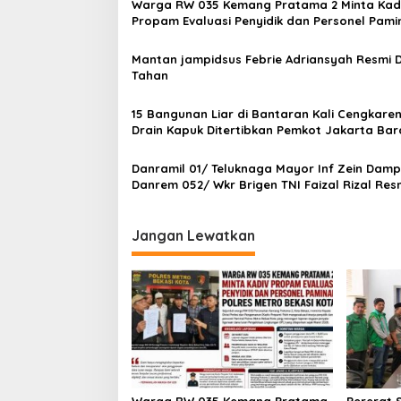
s
Warga RW 035 Kemang Pratama 2 Minta Kad
Propam Evaluasi Penyidik dan Personel Pami
i
Polres Metro Bekasi Kota
p
Mantan jampidsus Febrie Adriansyah Resmi D
Tahan
o
s
15 Bangunan Liar di Bantaran Kali Cengkare
Drain Kapuk Ditertibkan Pemkot Jakarta Bar
Danramil 01/ Teluknaga Mayor Inf Zein Damp
Danrem 052/ Wkr Brigen TNI Faizal Rizal Res
Jembatan Garuda Dan Aramco Di Kosambi
Jangan Lewatkan