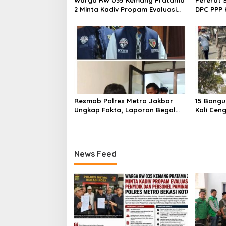
Warga RW 035 Kemang Pratama
Pererat 
2 Minta Kadiv Propam Evaluasi
DPC PPP 
Penyidik dan Personel Paminal
Bupati d
Polres Metro Bekasi Kota
Resmob Polres Metro Jakbar
15 Bangu
Ungkap Fakta, Laporan Begal
Kali Cen
Laptop di Cengkareng Ternyata
Ditertib
Rekayasa
Barat
News Feed