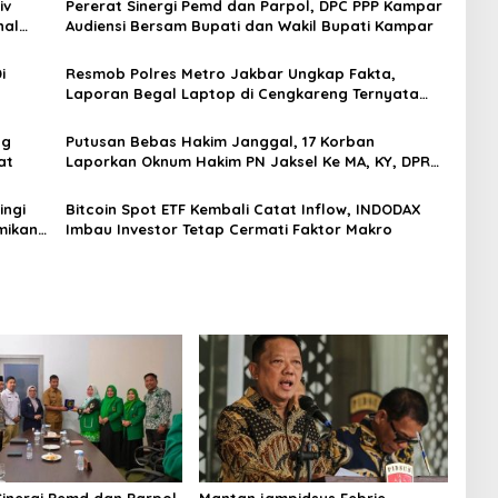
iv
Pererat Sinergi Pemd dan Parpol, DPC PPP Kampar
nal
Audiensi Bersam Bupati dan Wakil Bupati Kampar
i
Resmob Polres Metro Jakbar Ungkap Fakta,
Laporan Begal Laptop di Cengkareng Ternyata
Rekayasa
ng
Putusan Bebas Hakim Janggal, 17 Korban
at
Laporkan Oknum Hakim PN Jaksel Ke MA, KY, DPR
Komisi 3 dan KPK
ingi
Bitcoin Spot ETF Kembali Catat Inflow, INDODAX
mikan
Imbau Investor Tetap Cermati Faktor Makro