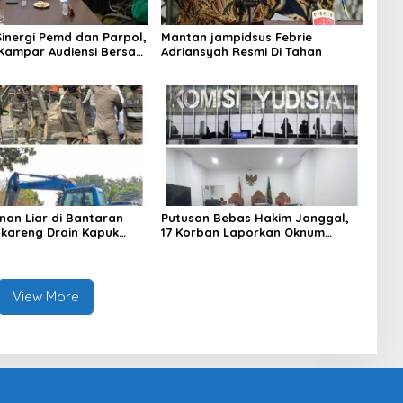
Sinergi Pemd dan Parpol,
Mantan jampidsus Febrie
Kampar Audiensi Bersam
Adriansyah Resmi Di Tahan
an Wakil Bupati Kampar
nan Liar di Bantaran
Putusan Bebas Hakim Janggal,
gkareng Drain Kapuk
17 Korban Laporkan Oknum
kan Pemkot Jakarta
Hakim PN Jaksel Ke MA, KY, DPR
Komisi 3 dan KPK
View More