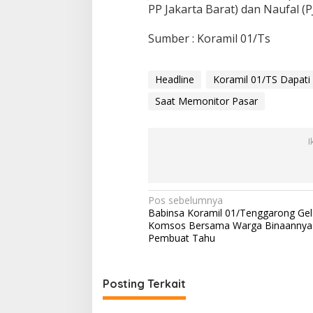
n
PP Jakarta Barat) dan Naufal (P
g
g
Sumber : Koramil 01/Ts
a
r
P
Headline
Koramil 01/TS Dapati
e
r
Saat Memonitor Pasar
d
a
I
N
Pos sebelumnya
Babinsa Koramil 01/Tenggarong Gel
a
Komsos Bersama Warga Binaannya
v
Pembuat Tahu
i
g
Posting Terkait
a