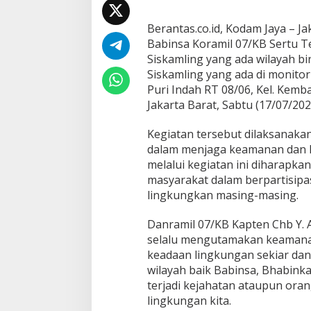
/
K
Berantas.co.id, Kodam Jaya – Ja
B
Babinsa Koramil 07/KB Sertu 
L
a
Siskamling yang ada wilayah bi
k
Siskamling yang ada di monitor
s
Puri Indah RT 08/06, Kel. Kem
a
Jakarta Barat, Sabtu (17/07/202
n
a
k
Kegiatan tersebut dilaksanaka
a
dalam menjaga keamanan dan ke
n
melalui kegiatan ini diharap
M
masyarakat dalam berpartisipa
o
n
lingkungkan masing-masing.
i
t
Danramil 07/KB Kapten Chb Y.
o
selalu mengutamakan keamanan
r
keadaan lingkungan sekiar dan
i
n
wilayah baik Babinsa, Bhabin
g
terjadi kejahatan ataupun oran
P
lingkungan kita.
o