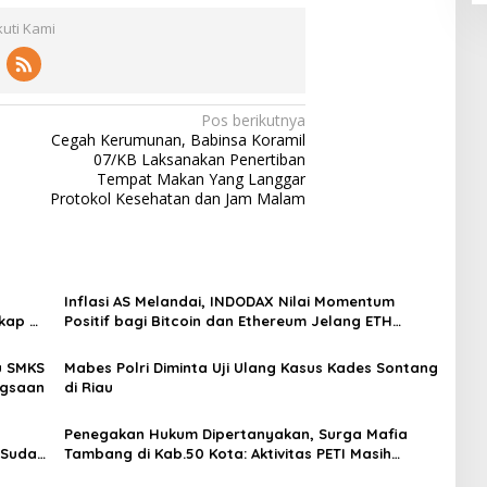
kuti Kami
Pos berikutnya
Cegah Kerumunan, Babinsa Koramil
07/KB Laksanakan Penertiban
Tempat Makan Yang Langgar
Protokol Kesehatan dan Jam Malam
Inflasi AS Melandai, INDODAX Nilai Momentum
kap di
Positif bagi Bitcoin dan Ethereum Jelang ETH
Genesis Day
u SMKS
Mabes Polri Diminta Uji Ulang Kasus Kades Sontang
ngsaan
di Riau
Penegakan Hukum Dipertanyakan, Surga Mafia
 Sudah
Tambang di Kab.50 Kota: Aktivitas PETI Masih
Mengepung Kapur IX, Alam Rusak