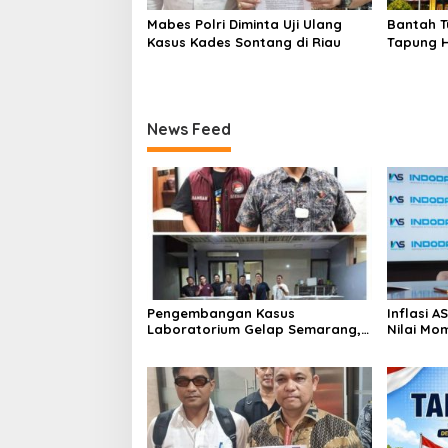
Mabes Polri Diminta Uji Ulang
Bantah T
Kasus Kades Sontang di Riau
Tapung H
Hukum Ka
Sesuai S
News Feed
Pengembangan Kasus
Inflasi 
Laboratorium Gelap Semarang,
Nilai Mo
Dua Pemasok Bahan Baku
Bitcoin 
Ditangkap di Cakung Hingga Sita
Genesis 
1,5 Ton Bahan Baku