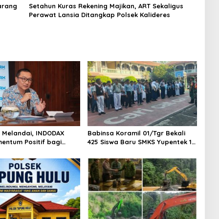
arang
Setahun Kuras Rekening Majikan, ART Sekaligus
Perawat Lansia Ditangkap Polsek Kalideres
AS Melandai, INDODAX
Babinsa Koramil 01/Tgr Bekali
mentum Positif bagi
425 Siswa Baru SMKS Yupentek 1
dan Ethereum Jelang ETH
dengan PBB dan Wawasan
Day
Kebangsaan