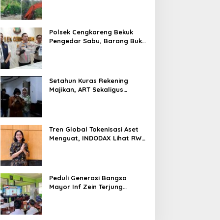
Tambang di Kab.50 Kota:
Aktivitas PETI Masih
Mengepung Kapur IX, Alam
Rusak
Polsek Cengkareng Bekuk
Pengedar Sabu, Barang Bukti
Nyaris 10 Gram Diamankan
Setahun Kuras Rekening
Majikan, ART Sekaligus
Perawat Lansia Ditangkap
Polsek Kalideres
Tren Global Tokenisasi Aset
Menguat, INDODAX Lihat RWA
Jadi Salah Satu Motor
Pertumbuhan Baru Industri
Kripto
Peduli Generasi Bangsa
Mayor Inf Zein Terjung
Langsung Berikan Materi
Kebangsaan Dan Bela
Negara Dalam MPLS Di