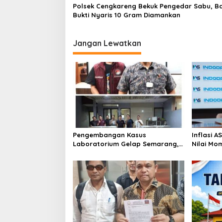
Polsek Cengkareng Bekuk Pengedar Sabu, B
Bukti Nyaris 10 Gram Diamankan
Jangan Lewatkan
Pengembangan Kasus
Inflasi 
Laboratorium Gelap Semarang,
Nilai Mo
Dua Pemasok Bahan Baku
Bitcoin 
Ditangkap di Cakung Hingga Sita
Genesis 
1,5 Ton Bahan Baku