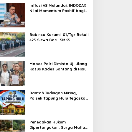
1,5 Ton Bahan Baku
Inflasi AS Melandai, INDODAX
Nilai Momentum Positif bagi
Bitcoin dan Ethereum Jelang
ETH Genesis Day
Babinsa Koramil 01/Tgr Bekali
425 Siswa Baru SMKS
Yupentek 1 dengan PBB dan
Wawasan Kebangsaan
Mabes Polri Diminta Uji Ulang
Kasus Kades Sontang di Riau
Bantah Tudingan Miring,
Polsek Tapung Hulu Tegaskan
Prosedur Hukum Kasus Curat
PLTD Sudah Sesuai SOP
Penegakan Hukum
Dipertanyakan, Surga Mafia