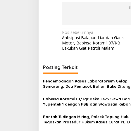
n
I
g
a
n
N
Pos sebelumnya
Antisipasi Balapan Liar dan Gank
a
Motor, Babinsa Koramil 07/KB
v
Lakukan Giat Patroli Malam
i
g
Posting Terkait
a
s
Pengembangan Kasus Laboratorium Gelap
Semarang, Dua Pemasok Bahan Baku Ditang
i
Cakung Hingga Sita 1,5 Ton Bahan Baku
p
Babinsa Koramil 01/Tgr Bekali 425 Siswa Bar
Yupentek 1 dengan PBB dan Wawasan Keba
o
s
Bantah Tudingan Miring, Polsek Tapung Hulu
Tegaskan Prosedur Hukum Kasus Curat PLTD
Sesuai SOP