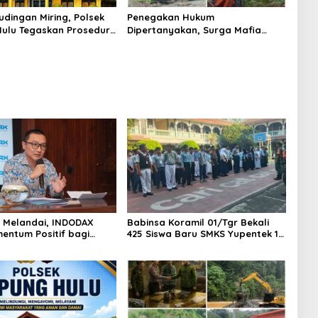
udingan Miring, Polsek
Penegakan Hukum
ulu Tegaskan Prosedur
Dipertanyakan, Surga Mafia
sus Curat PLTD Sudah
Tambang di Kab.50 Kota:
OP
Aktivitas PETI Masih Mengepung
Kapur IX, Alam Rusak
AS Melandai, INDODAX
Babinsa Koramil 01/Tgr Bekali
mentum Positif bagi
425 Siswa Baru SMKS Yupentek 1
dan Ethereum Jelang ETH
dengan PBB dan Wawasan
Day
Kebangsaan