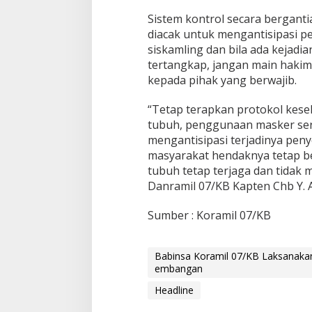
s
Sistem kontrol secara bergant
S
i
diacak untuk mengantisipasi p
s
siskamling dan bila ada kejadi
k
tertangkap, jangan main hakim
a
kepada pihak yang berwajib.
m
l
i
“Tetap terapkan protokol kese
n
tubuh, penggunaan masker ser
g
mengantisipasi terjadinya peny
d
masyarakat hendaknya tetap be
i
tubuh tetap terjaga dan tidak 
W
i
Danramil 07/KB Kapten Chb Y. 
l
a
Sumber : Koramil 07/KB
y
a
h
Babinsa Koramil 07/KB Laksanakan
K
embangan
e
m
Headline
b
a