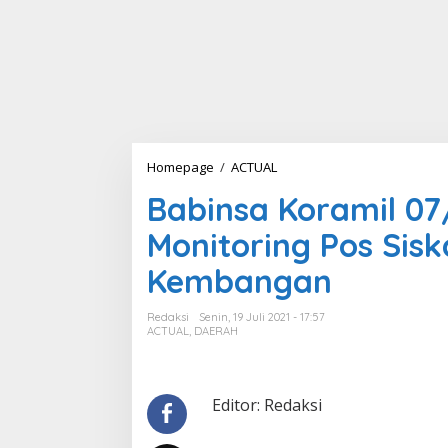
Homepage
/
ACTUAL
B
a
Babinsa Koramil 0
b
i
Monitoring Pos Sis
n
s
Kembangan
a
K
o
Redaksi
Senin, 19 Juli 2021 - 17:57
r
ACTUAL
,
DAERAH
a
m
i
l
Editor: Redaksi
0
7