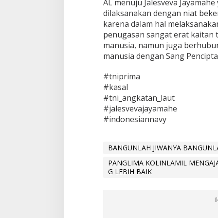
AL menuju Jalesveva Jayamahe y
N
dilaksanakan dengan niat beke
N
karena dalam hal melaksanaka
Y
A
penugasan sangat erat kaitan 
B
manusia, namun juga berhubu
E
manusia dengan Sang Pencipta. 
R
U
#tniprima
B
A
#kasal
H
#tni_angkatan_laut
K
#jalesvevajayamahe
E
#indonesiannavy
A
R
A
H
BANGUNLAH JIWANYA BANGUNL
Y
PANGLIMA KOLINLAMIL MENGAJA
A
G LEBIH BAIK
N
G
L
E
I
B
I