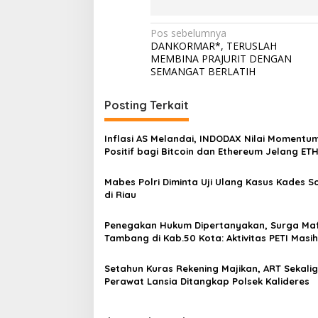
H
B
N
Pos sebelumnya
A
DANKORMAR*, TERUSLAH
I
a
MEMBINA PRAJURIT DENGAN
K
v
SEMANGAT BERLATIH
i
Posting Terkait
g
a
Inflasi AS Melandai, INDODAX Nilai Momentu
s
Positif bagi Bitcoin dan Ethereum Jelang ET
Genesis Day
i
Mabes Polri Diminta Uji Ulang Kasus Kades 
p
di Riau
o
Penegakan Hukum Dipertanyakan, Surga Maf
s
Tambang di Kab.50 Kota: Aktivitas PETI Masih
Mengepung Kapur IX, Alam Rusak
Setahun Kuras Rekening Majikan, ART Sekali
Perawat Lansia Ditangkap Polsek Kalideres