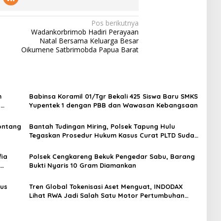
Pos berikutnya
Wadankorbrimob Hadiri Perayaan
Natal Bersama Keluarga Besar
Oikumene Satbrimobda Papua Barat
m
Babinsa Koramil 01/Tgr Bekali 425 Siswa Baru SMKS
H
Yupentek 1 dengan PBB dan Wawasan Kebangsaan
Sontang
Bantah Tudingan Miring, Polsek Tapung Hulu
Tegaskan Prosedur Hukum Kasus Curat PLTD Sudah
Sesuai SOP
ia
Polsek Cengkareng Bekuk Pengedar Sabu, Barang
Bukti Nyaris 10 Gram Diamankan
gus
Tren Global Tokenisasi Aset Menguat, INDODAX
Lihat RWA Jadi Salah Satu Motor Pertumbuhan
Baru Industri Kripto