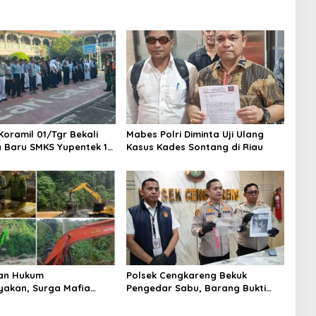
Koramil 01/Tgr Bekali
Mabes Polri Diminta Uji Ulang
a Baru SMKS Yupentek 1
Kasus Kades Sontang di Riau
PBB dan Wawasan
aan
an Hukum
Polsek Cengkareng Bekuk
yakan, Surga Mafia
Pengedar Sabu, Barang Bukti
di Kab.50 Kota:
Nyaris 10 Gram Diamankan
s PETI Masih Mengepung