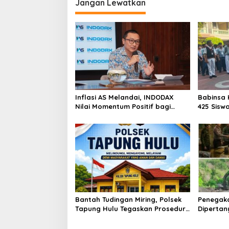
Jangan Lewatkan
Inflasi AS Melandai, INDODAX
Babinsa 
Nilai Momentum Positif bagi
425 Sisw
Bitcoin dan Ethereum Jelang ETH
dengan 
Genesis Day
Kebangs
Bantah Tudingan Miring, Polsek
Penegak
Tapung Hulu Tegaskan Prosedur
Dipertan
Hukum Kasus Curat PLTD Sudah
Tambang 
Sesuai SOP
Aktivita