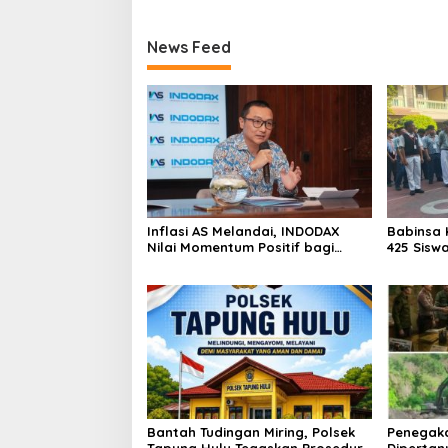
Kapur IX
News Feed
Inflasi AS Melandai, INDODAX
Babinsa 
Nilai Momentum Positif bagi
425 Sisw
Bitcoin dan Ethereum Jelang ETH
dengan 
Genesis Day
Kebangs
Bantah Tudingan Miring, Polsek
Penegak
Tapung Hulu Tegaskan Prosedur
Dipertan