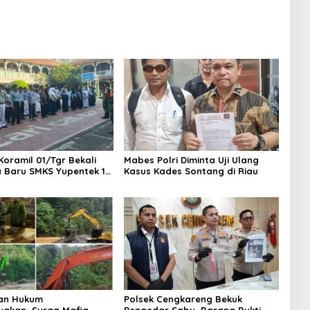
, Alam Rusak
Koramil 01/Tgr Bekali
Mabes Polri Diminta Uji Ulang
a Baru SMKS Yupentek 1
Kasus Kades Sontang di Riau
PBB dan Wawasan
aan
an Hukum
Polsek Cengkareng Bekuk
yakan, Surga Mafia
Pengedar Sabu, Barang Bukti