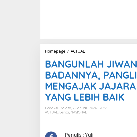
Homepage
/
ACTUAL
B
A
BANGUNLAH JIWA
N
G
BADANNYA, PANGLI
U
N
MENGAJAK JAJARA
L
A
YANG LEBIH BAIK
H
J
I
Redaksi
Selasa, 2 Januari 2024 - 20:36
W
ACTUAL
,
Berita
,
NASIONAL
A
N
Y
A
Penulis : Yuli