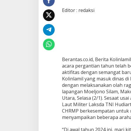
B
A
Editor : redaksi
N
G
U
N
L
A
H
B
A
Berantas.co.id, Berita Kolinlam
D
acara pergantian tahun telah b
A
N
aktifitas dengan semangat baru
N
Kolinlamil yang masuk dinas di
Y
dengan melaksanakan olah raga
A
lapangan Moeljono Silam, Mako 
,
P
Utara, Selasa (2/1). Sesaat usa
A
Laut Militer Laksda TNI Hudiart
N
CHRMP berkesempatan untuk m
G
menyampaikan beberapa araha
L
I
M
“Di awal tahun 2024 ini, mari k