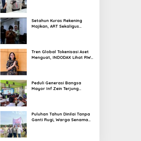
Nyaris 10 Gram Diamankan
Setahun Kuras Rekening
Majikan, ART Sekaligus
Perawat Lansia Ditangkap
Polsek Kalideres
Tren Global Tokenisasi Aset
Menguat, INDODAX Lihat RWA
Jadi Salah Satu Motor
Pertumbuhan Baru Industri
Kripto
Peduli Generasi Bangsa
Mayor Inf Zein Terjung
Langsung Berikan Materi
Kebangsaan Dan Bela
Negara Dalam MPLS Di
Sekolah
Puluhan Tahun Dinilai Tanpa
Ganti Rugi, Warga Senama
Nenek Desak PTPN IV
Regional III Hentikan Aktivitas
di Lahan Sengketa