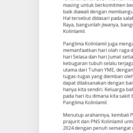
A
masing untuk berkomitmen ber
K
baik diawali dengan membangun
O
Hal tersebut didasari pada sala
L
Raya, bangunlah jiwanya, bang
I
N
Kolinlamil.
L
A
Panglima Kolinlamil juga menga
M
memanfaatkan hari olah raga d
I
hari Selasa dan hari Jumat se
L
M
kebugaran tubuh selalu terjag
E
utama dari Tuhan YME, dengan
N
tugas-tugas yang diemban oleh 
G
dapat dilaksanakan dengan baik.
A
J
hanya kita sendiri. Keluarga b
A
pada hari itu dimana kita sakit b
K
Panglima Kolinlamil.
J
A
Menutup arahannya, kembali Pa
J
A
prajurit dan PNS Kolinlamil un
R
2024 dengan penuh semangat 
A