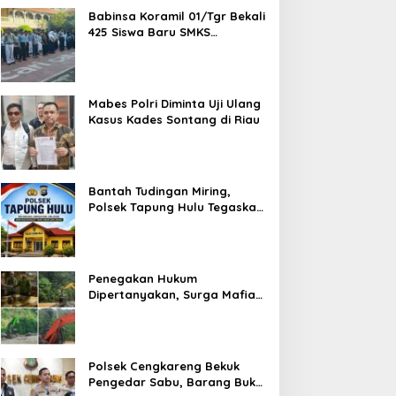
Babinsa Koramil 01/Tgr Bekali
425 Siswa Baru SMKS
Yupentek 1 dengan PBB dan
Wawasan Kebangsaan
Mabes Polri Diminta Uji Ulang
Kasus Kades Sontang di Riau
Bantah Tudingan Miring,
Polsek Tapung Hulu Tegaskan
Prosedur Hukum Kasus Curat
PLTD Sudah Sesuai SOP
Penegakan Hukum
Dipertanyakan, Surga Mafia
Tambang di Kab.50 Kota:
Aktivitas PETI Masih
Mengepung Kapur IX, Alam
Rusak
Polsek Cengkareng Bekuk
Pengedar Sabu, Barang Bukti