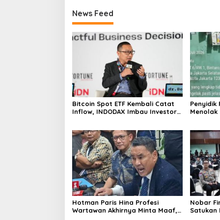
News Feed
Bitcoin Spot ETF Kembali Catat
Penyidik
Inflow, INDODAX Imbau Investor
Menolak
Tetap Cermati Faktor Makro
Tentang 
Tramadol
Polres
Hotman Paris Hina Profesi
Nobar Fi
Wartawan Akhirnya Minta Maaf,
Satukan 
Organisasi Pers Berharap
Masyarak