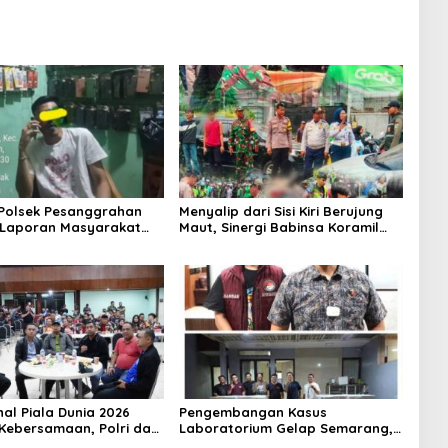
 Polsek Pesanggrahan
Menyalip dari Sisi Kiri Berujung
 Laporan Masyarakat
Maut, Sinergi Babinsa Koramil
Sebuah Konter Penjual
03/GP Serka Awaludin dan
, Silahkan Lapor ke
Aparat Tiga Pilar Bergerak
Cepat Tangani Kecelakaan Lalu
Lintas di Kemanggisan
nal Piala Dunia 2026
Pengembangan Kasus
Kebersamaan, Polri dan
Laboratorium Gelap Semarang,
at Perkuat Silaturahmi
Dua Pemasok Bahan Baku