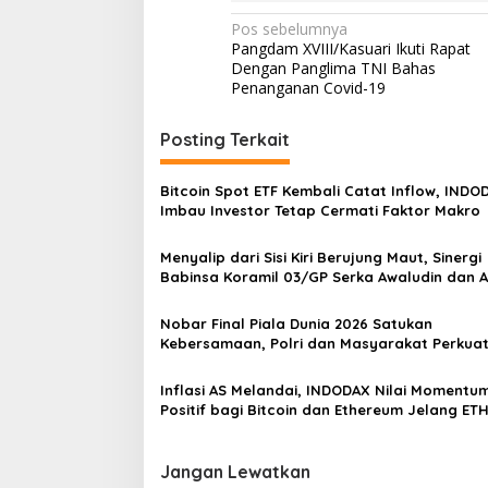
s
N
Pos sebelumnya
y
Pangdam XVIII/Kasuari Ikuti Rapat
a
a
Dengan Panglima TNI Bahas
r
v
Penanganan Covid-19
a
k
i
a
Posting Terkait
g
t
T
a
e
Bitcoin Spot ETF Kembali Catat Inflow, INDO
r
s
Imbau Investor Tetap Cermati Faktor Makro
d
i
a
Menyalip dari Sisi Kiri Berujung Maut, Sinergi
m
p
Babinsa Koramil 03/GP Serka Awaludin dan 
p
Tiga Pilar Bergerak Cepat Tangani Kecelaka
o
a
Lalu Lintas di Kemanggisan
Nobar Final Piala Dunia 2026 Satukan
k
s
Kebersamaan, Polri dan Masyarakat Perkua
C
Silaturahmi di Jakarta Barat
o
v
Inflasi AS Melandai, INDODAX Nilai Momentu
i
Positif bagi Bitcoin dan Ethereum Jelang ET
d
Genesis Day
-
1
Jangan Lewatkan
9