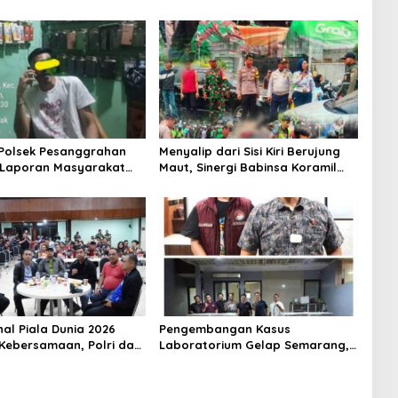
 Polsek Pesanggrahan
Menyalip dari Sisi Kiri Berujung
 Laporan Masyarakat
Maut, Sinergi Babinsa Koramil
Sebuah Konter Penjual
03/GP Serka Awaludin dan
, Silahkan Lapor ke
Aparat Tiga Pilar Bergerak
Cepat Tangani Kecelakaan Lalu
Lintas di Kemanggisan
nal Piala Dunia 2026
Pengembangan Kasus
Kebersamaan, Polri dan
Laboratorium Gelap Semarang,
at Perkuat Silaturahmi
Dua Pemasok Bahan Baku
ta Barat
Ditangkap di Cakung Hingga Sita
1,5 Ton Bahan Baku