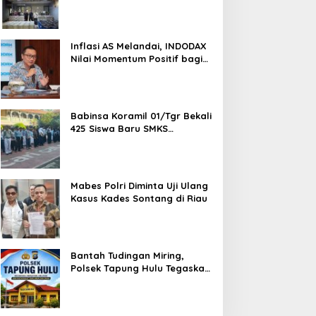
Semarang, Dua Pemasok
Bahan Baku Ditangkap di
Cakung Hingga Sita 1,5 Ton
Bahan Baku
Inflasi AS Melandai, INDODAX
Nilai Momentum Positif bagi
Bitcoin dan Ethereum Jelang
ETH Genesis Day
Babinsa Koramil 01/Tgr Bekali
425 Siswa Baru SMKS
Yupentek 1 dengan PBB dan
Wawasan Kebangsaan
Mabes Polri Diminta Uji Ulang
Kasus Kades Sontang di Riau
Bantah Tudingan Miring,
Polsek Tapung Hulu Tegaskan
Prosedur Hukum Kasus Curat
PLTD Sudah Sesuai SOP