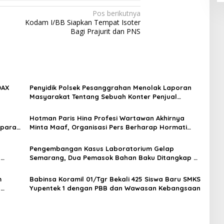
Pos berikutnya
Kodam I/BB Siapkan Tempat Isoter
Bagi Prajurit dan PNS
DAX
Penyidik Polsek Pesanggrahan Menolak Laporan
Masyarakat Tentang Sebuah Konter Penjual
Tramadol, Silahkan Lapor ke Polres
Hotman Paris Hina Profesi Wartawan Akhirnya
Aparat
Minta Maaf, Organisasi Pers Berharap Hormati
an
Profesi Wartawan
Pengembangan Kasus Laboratorium Gelap
t
Semarang, Dua Pemasok Bahan Baku Ditangkap di
Cakung Hingga Sita 1,5 Ton Bahan Baku
m
Babinsa Koramil 01/Tgr Bekali 425 Siswa Baru SMKS
H
Yupentek 1 dengan PBB dan Wawasan Kebangsaan