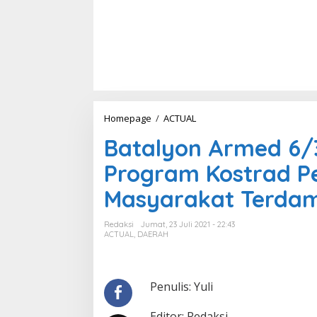
Homepage
/
ACTUAL
B
a
Batalyon Armed 6/
t
a
Program Kostrad P
l
y
Masyarakat Terdam
o
n
A
Redaksi
Jumat, 23 Juli 2021 - 22:43
r
ACTUAL
,
DAERAH
m
e
d
6
Penulis: Yuli
/
3
Editor: Redaksi