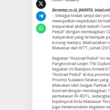
K
o
Berantas.co.id, JAKARTA, tniad.mil
s
– Sebagai tindak lanjut dari p
t
r
mewujudkan kepedulian terhad
a
masyarakat akibat wabah Covid
d
Peduli” dengan membagikan 12
S
masyarakat yang terdampak pa
e
l
kurang mampu, dilaksanakan se
e
Makassar dan NTT. Jumat (23/7
n
g
Kegiatan “Kostrad Peduli” ini 
g
Pangkostrad Letjen TNI Dudung
a
r
kegiatan ini Batalyon Armed 6
a
“Kostrad Peduli” di dua provins
k
Provinsi Sulawesi Selatan yang
a
dilakukan oleh Satgas Pamtas 
n
Kostrad dengan membagikan 10
P
r
perbatasan RI-RDTL, sedangkan 
o
tepatnya di Kota Makassar Pe
g
juga melaksanakan kegiatan s
r