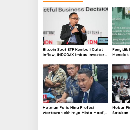
Bitcoin Spot ETF Kembali Catat
Penyidik
Inflow, INDODAX Imbau Investor
Menolak
Tetap Cermati Faktor Makro
Tentang 
Tramadol
Polres
Hotman Paris Hina Profesi
Nobar Fi
Wartawan Akhirnya Minta Maaf,
Satukan 
Organisasi Pers Berharap
Masyarak
Hormati Profesi Wartawan
di Jakar