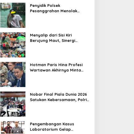
Penyidik Polsek
Pesanggrahan Menolak
Laporan Masyarakat Tentang
Sebuah Konter Penjual
Tramadol, Silahkan Lapor ke
Polres
Menyalip dari Sisi Kiri
Berujung Maut, Sinergi
Babinsa Koramil 03/GP Serka
Awaludin dan Aparat Tiga
Pilar Bergerak Cepat Tangani
Kecelakaan Lalu Lintas di
Hotman Paris Hina Profesi
Kemanggisan
Wartawan Akhirnya Minta
Maaf, Organisasi Pers
Berharap Hormati Profesi
Wartawan
Nobar Final Piala Dunia 2026
Satukan Kebersamaan, Polri
dan Masyarakat Perkuat
Silaturahmi di Jakarta Barat
Pengembangan Kasus
Laboratorium Gelap