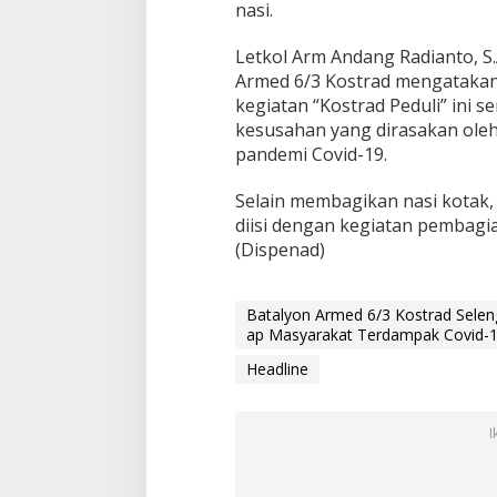
nasi.
a
m
K
Letkol Arm Andang Radianto, S
o
Armed 6/3 Kostrad mengataka
s
kegiatan “Kostrad Peduli” ini
t
kesusahan yang dirasakan ole
r
a
pandemi Covid-19.
d
P
Selain membagikan nasi kotak, k
e
diisi dengan kegiatan pembagi
d
(Dispenad)
u
l
i
T
Batalyon Armed 6/3 Kostrad Selen
e
ap Masyarakat Terdampak Covid-
r
Headline
h
a
d
a
I
p
M
a