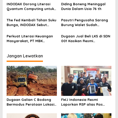
o
INDODAX Dorong Literasi
Diding Boneng Meninggal
s
Quantum Computing untuk
Dunia Dalam Usia 76 th
Perkuat Kesiapan Ekosistem
Blockchain
The Fed Kembali Tahan Suku
Pasutri Pengusaha Sarang
Bunga, INDODAX Sebut
Burung Walet Sudah
Kepastian Kebijakan Dorong
Berstatus Tersangka,
Sentimen Pasar
Pelapor Desak Polda Jambi
Perkuat Literasi Keuangan
Dugaan Jual Beli LKS di SDN
Segera Lakukan Penahanan
Masyarakat, PT MBK
001 Kasikan Resmi
Ventura Salurkan Bantuan
Dilaporkan ke Polres
Karpet Masjid di Pakuhaji
Kampar, Pemred – Pimum
Metroterkini.id Desak Usut
Jangan Lewatkan
Kasus Ini
Dugaan Galian C Bodong
FWJ Indonesia Resmi
Bermodus Perataan Lokasi
Laporkan RSP alias Ros
Mencuat, Krimsus Polda
dengan Pasal UU ITE
Riau Akan Tinjauan Lokasi