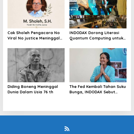
Cak Sholeh Pengacara No
INDODAX Dorong Literasi
Viral No justice Meninggal
Quantum Computing untuk
Dunia
Perkuat Kesiapan Ekosistem
Blockchain
Diding Boneng Meninggal
The Fed Kembali Tahan Suku
Dunia Dalam Usia 76 th
Bunga, INDODAX Sebut
Kepastian Kebijakan Dorong
Sentimen Pasar