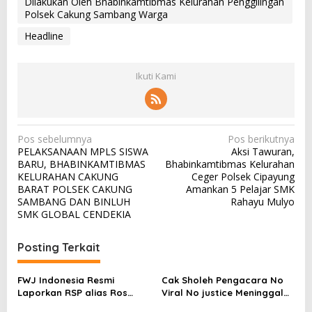
Dilakukan Oleh Bhabinkamtibmas Kelurahan Penggilingan
Polsek Cakung Sambang Warga
Headline
Ikuti Kami
N
Pos sebelumnya
Pos berikutnya
PELAKSANAAN MPLS SISWA
Aksi Tawuran,
a
BARU, BHABINKAMTIBMAS
Bhabinkamtibmas Kelurahan
v
KELURAHAN CAKUNG
Ceger Polsek Cipayung
BARAT POLSEK CAKUNG
Amankan 5 Pelajar SMK
i
SAMBANG DAN BINLUH
Rahayu Mulyo
g
SMK GLOBAL CENDEKIA
a
Posting Terkait
s
i
FWJ Indonesia Resmi
Cak Sholeh Pengacara No
p
Laporkan RSP alias Ros
Viral No justice Meninggal
dengan Pasal UU ITE
Dunia