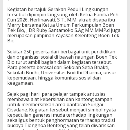
Kegiatan bertajuk Gerakan Peduli Lingkungan
tersebut dipimpin langsung oleh Ketua Panitia Peh
Cun 2026, Herlinawati, S.T., M.M. akrab disapa ibu
Merry bersama Ketua Umum Perkumpulan Boen
Tek Bio, , DR Ruby Santamoko S.Ag MM.MMP.d juga
merupakan pimpinan Yayasan Kelenteng Boen Tek
Bio.
Sekitar 250 peserta dari berbagai unit pendidikan
dan organisasi sosial di bawah naungan Boen Tek
Bio turut ambil bagian dalam kegiatan tersebut.
Para peserta berasal dari Sekolah Setia Bhakti,
Sekolah Budhi, Universitas Buddhi Dharma, unsur
kepemudaan, hingga komunitas sosial dan
keagamaan.
Sejak pagi hari, para pelajar tampak antusias
membawa alat kebersihan dan kantong sampah
untuk membersihkan area bantaran Sungai
Cisadane. Kegiatan tersebut menjadi simbol nyata
kepedulian generasi muda terhadap lingkungan
sekaligus bentuk penghormatan terhadap tradisi
budaya Tionghoa Benteng yang telah diwariskan