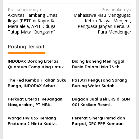
N
Pos sebelumnya
Pos berikutnya
Aktivitas Tambang Emas
Mahasiswa Riau Menggugat:
a
Ilegal (PETI) di Kapur IX
Ketika Rakyat Menjerit,
v
Merajalela, APH Diduga
Penguasa Jangan Berpura-
Tutup Mata “Bungkam”
Pura Mendengar
i
g
Posting Terkait
a
s
INDODAX Dorong Literasi
Diding Boneng Meninggal
Quantum Computing untuk
Dunia Dalam Usia 76 th
i
Perkuat Kesiapan Ekosistem
p
Blockchain
The Fed Kembali Tahan Suku
Pasutri Pengusaha Sarang
o
Bunga, INDODAX Sebut
Burung Walet Sudah
Kepastian Kebijakan Dorong
Berstatus Tersangka,
s
Sentimen Pasar
Pelapor Desak Polda Jambi
Perkuat Literasi Keuangan
Dugaan Jual Beli LKS di SDN
Segera Lakukan Penahanan
Masyarakat, PT MBK
001 Kasikan Resmi
Ventura Salurkan Bantuan
Dilaporkan ke Polres
Karpet Masjid di Pakuhaji
Kampar, Pemred – Pimum
Warga RW 035 Kemang
Pererat Sinergi Pemd dan
Metroterkini.id Desak Usut
Pratama 2 Minta Kadiv
Parpol, DPC PPP Kampar
Kasus Ini
Propam Evaluasi Penyidik
Audiensi Bersam Bupati dan
dan Personel Paminal Polres
Wakil Bupati Kampar