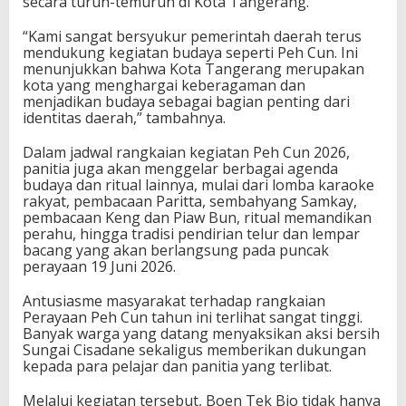
secara turun-temurun di Kota Tangerang.
“Kami sangat bersyukur pemerintah daerah terus
mendukung kegiatan budaya seperti Peh Cun. Ini
menunjukkan bahwa Kota Tangerang merupakan
kota yang menghargai keberagaman dan
menjadikan budaya sebagai bagian penting dari
identitas daerah,” tambahnya.
Dalam jadwal rangkaian kegiatan Peh Cun 2026,
panitia juga akan menggelar berbagai agenda
budaya dan ritual lainnya, mulai dari lomba karaoke
rakyat, pembacaan Paritta, sembahyang Samkay,
pembacaan Keng dan Piaw Bun, ritual memandikan
perahu, hingga tradisi pendirian telur dan lempar
bacang yang akan berlangsung pada puncak
perayaan 19 Juni 2026.
Antusiasme masyarakat terhadap rangkaian
Perayaan Peh Cun tahun ini terlihat sangat tinggi.
Banyak warga yang datang menyaksikan aksi bersih
Sungai Cisadane sekaligus memberikan dukungan
kepada para pelajar dan panitia yang terlibat.
Melalui kegiatan tersebut, Boen Tek Bio tidak hanya