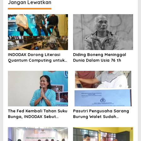
Metro Bekasi Kota
Jangan Lewatkan
INDODAX Dorong Literasi
Diding Boneng Meninggal
Quantum Computing untuk
Dunia Dalam Usia 76 th
Perkuat Kesiapan Ekosistem
Blockchain
The Fed Kembali Tahan Suku
Pasutri Pengusaha Sarang
Bunga, INDODAX Sebut
Burung Walet Sudah
Kepastian Kebijakan Dorong
Berstatus Tersangka,
Sentimen Pasar
Pelapor Desak Polda Jambi
Segera Lakukan Penahanan