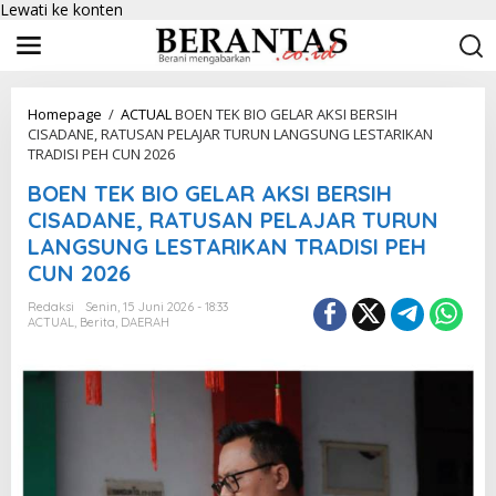
Lewati ke konten
Homepage
/
ACTUAL
BOEN TEK BIO GELAR AKSI BERSIH
CISADANE, RATUSAN PELAJAR TURUN LANGSUNG LESTARIKAN
TRADISI PEH CUN 2026
BOEN TEK BIO GELAR AKSI BERSIH
CISADANE, RATUSAN PELAJAR TURUN
LANGSUNG LESTARIKAN TRADISI PEH
CUN 2026
Redaksi
Senin, 15 Juni 2026 - 18:33
ACTUAL
,
Berita
,
DAERAH