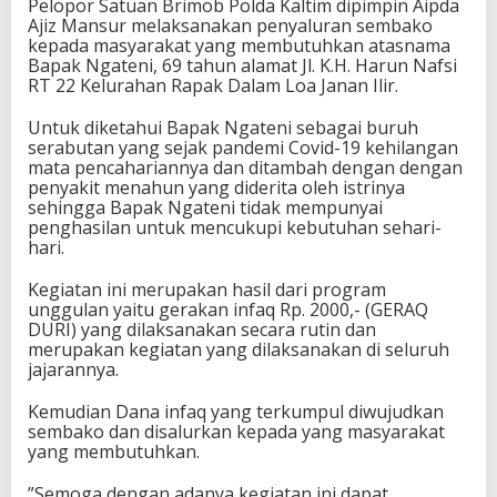
Pelopor Satuan Brimob Polda Kaltim dipimpin Aipda
Ajiz Mansur melaksanakan penyaluran sembako
kepada masyarakat yang membutuhkan atasnama
Bapak Ngateni, 69 tahun alamat Jl. K.H. Harun Nafsi
RT 22 Kelurahan Rapak Dalam Loa Janan Ilir.
Untuk diketahui Bapak Ngateni sebagai buruh
serabutan yang sejak pandemi Covid-19 kehilangan
mata pencahariannya dan ditambah dengan dengan
penyakit menahun yang diderita oleh istrinya
sehingga Bapak Ngateni tidak mempunyai
penghasilan untuk mencukupi kebutuhan sehari-
hari.
Kegiatan ini merupakan hasil dari program
unggulan yaitu gerakan infaq Rp. 2000,- (GERAQ
DURI) yang dilaksanakan secara rutin dan
merupakan kegiatan yang dilaksanakan di seluruh
jajarannya.
Kemudian Dana infaq yang terkumpul diwujudkan
sembako dan disalurkan kepada yang masyarakat
yang membutuhkan.
”Semoga dengan adanya kegiatan ini dapat