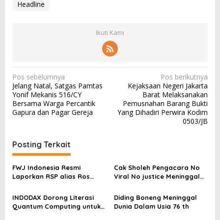
Headline
Ikuti Kami
N
Pos sebelumnya
Pos berikutnya
Jelang Natal, Satgas Pamtas
Kejaksaan Negeri Jakarta
a
Yonif Mekanis 516/CY
Barat Melaksanakan
v
Bersama Warga Percantik
Pemusnahan Barang Bukti
Gapura dan Pagar Gereja
Yang Dihadiri Perwira Kodim
i
0503/JB
g
a
Posting Terkait
s
FWJ Indonesia Resmi
Cak Sholeh Pengacara No
i
Laporkan RSP alias Ros
Viral No justice Meninggal
p
dengan Pasal UU ITE
Dunia
o
INDODAX Dorong Literasi
Diding Boneng Meninggal
Quantum Computing untuk
Dunia Dalam Usia 76 th
s
Perkuat Kesiapan Ekosistem