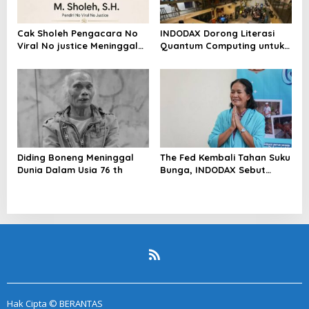
Cak Sholeh Pengacara No
INDODAX Dorong Literasi
Viral No justice Meninggal
Quantum Computing untuk
Dunia
Perkuat Kesiapan Ekosistem
Blockchain
Diding Boneng Meninggal
The Fed Kembali Tahan Suku
Dunia Dalam Usia 76 th
Bunga, INDODAX Sebut
Kepastian Kebijakan Dorong
Sentimen Pasar
Hak Cipta © BERANTAS