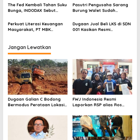
Blockchain
The Fed Kembali Tahan Suku
Pasutri Pengusaha Sarang
Bunga, INDODAX Sebut
Burung Walet Sudah
Kepastian Kebijakan Dorong
Berstatus Tersangka,
Sentimen Pasar
Pelapor Desak Polda Jambi
Perkuat Literasi Keuangan
Dugaan Jual Beli LKS di SDN
Segera Lakukan Penahanan
Masyarakat, PT MBK
001 Kasikan Resmi
Ventura Salurkan Bantuan
Dilaporkan ke Polres
Karpet Masjid di Pakuhaji
Kampar, Pemred – Pimum
Metroterkini.id Desak Usut
Jangan Lewatkan
Kasus Ini
Dugaan Galian C Bodong
FWJ Indonesia Resmi
Bermodus Perataan Lokasi
Laporkan RSP alias Ros
Mencuat, Krimsus Polda
dengan Pasal UU ITE
Riau Akan Tinjauan Lokasi