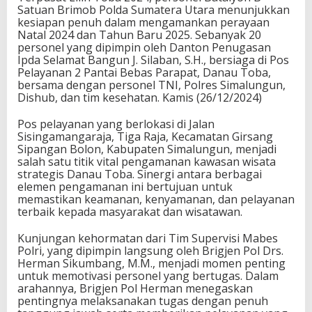
Satuan Brimob Polda Sumatera Utara menunjukkan
kesiapan penuh dalam mengamankan perayaan
Natal 2024 dan Tahun Baru 2025. Sebanyak 20
personel yang dipimpin oleh Danton Penugasan
Ipda Selamat Bangun J. Silaban, S.H., bersiaga di Pos
Pelayanan 2 Pantai Bebas Parapat, Danau Toba,
bersama dengan personel TNI, Polres Simalungun,
Dishub, dan tim kesehatan. Kamis (26/12/2024)
Pos pelayanan yang berlokasi di Jalan
Sisingamangaraja, Tiga Raja, Kecamatan Girsang
Sipangan Bolon, Kabupaten Simalungun, menjadi
salah satu titik vital pengamanan kawasan wisata
strategis Danau Toba. Sinergi antara berbagai
elemen pengamanan ini bertujuan untuk
memastikan keamanan, kenyamanan, dan pelayanan
terbaik kepada masyarakat dan wisatawan.
Kunjungan kehormatan dari Tim Supervisi Mabes
Polri, yang dipimpin langsung oleh Brigjen Pol Drs.
Herman Sikumbang, M.M., menjadi momen penting
untuk memotivasi personel yang bertugas. Dalam
arahannya, Brigjen Pol Herman menegaskan
pentingnya melaksanakan tugas dengan penuh