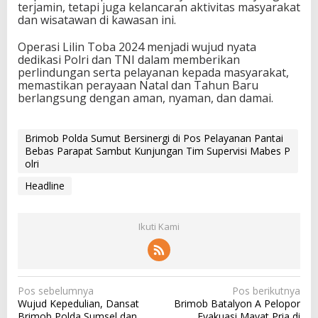
terjamin, tetapi juga kelancaran aktivitas masyarakat
dan wisatawan di kawasan ini.
Operasi Lilin Toba 2024 menjadi wujud nyata
dedikasi Polri dan TNI dalam memberikan
perlindungan serta pelayanan kepada masyarakat,
memastikan perayaan Natal dan Tahun Baru
berlangsung dengan aman, nyaman, dan damai.
Brimob Polda Sumut Bersinergi di Pos Pelayanan Pantai
Bebas Parapat Sambut Kunjungan Tim Supervisi Mabes P
olri
Headline
Ikuti Kami
N
Pos sebelumnya
Pos berikutnya
Wujud Kepedulian, Dansat
Brimob Batalyon A Pelopor
a
Brimob Polda Sumsel dan
Evakuasi Mayat Pria di