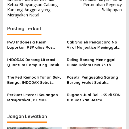
v
Ketua Bhayangkari Cabang
Perumahan Regency
Kunjungi Anggota yang
Balikpapan
i
Merayakan Natal
g
a
Posting Terkait
s
FWJ Indonesia Resmi
Cak Sholeh Pengacara No
i
Laporkan RSP alias Ros
Viral No justice Meninggal
p
dengan Pasal UU ITE
Dunia
o
INDODAX Dorong Literasi
Diding Boneng Meninggal
Quantum Computing untuk
Dunia Dalam Usia 76 th
s
Perkuat Kesiapan Ekosistem
Blockchain
The Fed Kembali Tahan Suku
Pasutri Pengusaha Sarang
Bunga, INDODAX Sebut
Burung Walet Sudah
Kepastian Kebijakan Dorong
Berstatus Tersangka,
Sentimen Pasar
Pelapor Desak Polda Jambi
Perkuat Literasi Keuangan
Dugaan Jual Beli LKS di SDN
Segera Lakukan Penahanan
Masyarakat, PT MBK
001 Kasikan Resmi
Ventura Salurkan Bantuan
Dilaporkan ke Polres
Karpet Masjid di Pakuhaji
Kampar, Pemred – Pimum
Metroterkini.id Desak Usut
Jangan Lewatkan
Kasus Ini