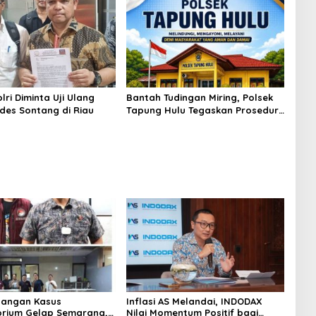
Bahan Baku
ri Diminta Uji Ulang
Bantah Tudingan Miring, Polsek
des Sontang di Riau
Tapung Hulu Tegaskan Prosedur
Hukum Kasus Curat PLTD Sudah
Sesuai SOP
angan Kasus
Inflasi AS Melandai, INDODAX
rium Gelap Semarang,
Nilai Momentum Positif bagi