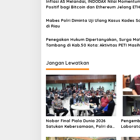
p
Inflasi AS Melandai, INDODAX Nilai Momentu
Positif bagi Bitcoin dan Ethereum Jelang ET
o
Genesis Day
s
Mabes Polri Diminta Uji Ulang Kasus Kades 
di Riau
Penegakan Hukum Dipertanyakan, Surga Maf
Tambang di Kab.50 Kota: Aktivitas PETI Masih
Mengepung Kapur IX, Alam Rusak
Jangan Lewatkan
Nobar Final Piala Dunia 2026
Pengemb
Satukan Kebersamaan, Polri dan
Laborato
Masyarakat Perkuat Silaturahmi
Dua Pem
di Jakarta Barat
Ditangka