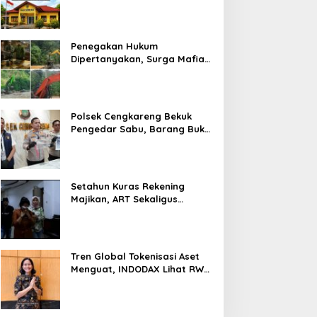
Prosedur Hukum Kasus Curat
PLTD Sudah Sesuai SOP
Penegakan Hukum
Dipertanyakan, Surga Mafia
Tambang di Kab.50 Kota:
Aktivitas PETI Masih
Mengepung Kapur IX, Alam
Rusak
Polsek Cengkareng Bekuk
Pengedar Sabu, Barang Bukti
Nyaris 10 Gram Diamankan
Setahun Kuras Rekening
Majikan, ART Sekaligus
Perawat Lansia Ditangkap
Polsek Kalideres
Tren Global Tokenisasi Aset
Menguat, INDODAX Lihat RWA
Jadi Salah Satu Motor
Pertumbuhan Baru Industri
Kripto