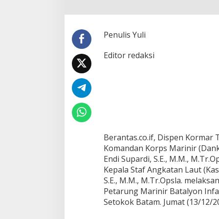
I
K
A
S
Penulis Yuli
A
L
Editor redaksi
K
U
N
K
E
R
D
I
Y
O
Berantas.co.if, Dispen Kormar
N
Komandan Korps Marinir (Dank
I
Endi Supardi, S.E., M.M., M.Tr
F
Kepala Staf Angkatan Laut (K
1
S.E., M.M., M.Tr.Opsla. melaks
0
M
Petarung Marinir Batalyon Infa
A
Setokok Batam. Jumat (13/12/20
R
I