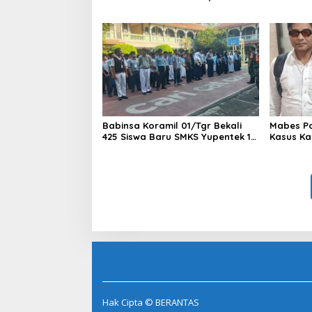
Masyarakat Perkuat Silaturahmi
Dua Pem
di Jakarta Barat
Ditangka
1,5 Ton 
Babinsa Koramil 01/Tgr Bekali
Mabes Pol
425 Siswa Baru SMKS Yupentek 1
Kasus Ka
dengan PBB dan Wawasan
Kebangsaan
Hak Cipta © BERANTAS