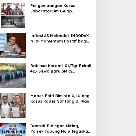
Pengembangan Kasus
Laboratorium Gelap
Semarang, Dua Pemasok
Bahan Baku Ditangkap di
Cakung Hingga Sita 1,5 Ton
Bahan Baku
Inflasi AS Melandai, INDODAX
Nilai Momentum Positif bagi
Bitcoin dan Ethereum Jelang
ETH Genesis Day
Babinsa Koramil 01/Tgr Bekali
425 Siswa Baru SMKS
Yupentek 1 dengan PBB dan
Wawasan Kebangsaan
Mabes Polri Diminta Uji Ulang
Kasus Kades Sontang di Riau
Bantah Tudingan Miring,
Polsek Tapung Hulu Tegaskan