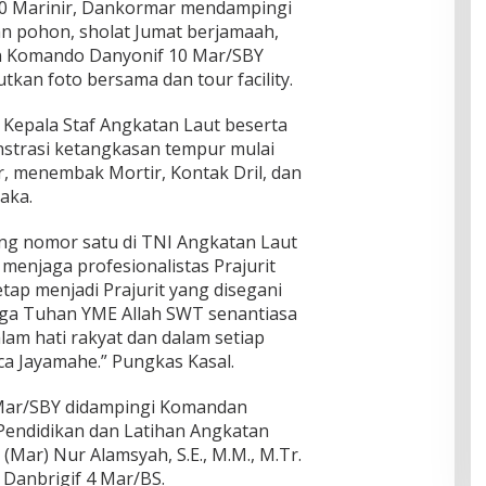
10 Marinir, Dankormar mendampingi
 pohon, sholat Jumat berjamaah,
n Komando Danyonif 10 Mar/SBY
utkan foto bersama dan tour facility.
y Kepala Staf Angkatan Laut beserta
strasi ketangkasan tempur mulai
r, menembak Mortir, Kontak Dril, dan
aka.
ang nomor satu di TNI Angkatan Laut
menjaga profesionalistas Prajurit
tap menjadi Prajurit yang disegani
moga Tuhan YME Allah SWT senantiasa
m hati rakyat dan dalam setiap
a Jayamahe.” Pungkas Kasal.
 Mar/SBY didampingi Komandan
endidikan dan Latihan Angkatan
 (Mar) Nur Alamsyah, S.E., M.M., M.Tr.
 Danbrigif 4 Mar/BS.