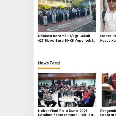
1,5 Ton 
Babinsa Koramil 01/Tgr Bekali
Mabes Pol
425 Siswa Baru SMKS Yupentek 1
Kasus Ka
dengan PBB dan Wawasan
Kebangsaan
News Feed
Nobar Final Piala Dunia 2026
Pengemb
Satukan Kebersamaan, Polri dan
Laborato