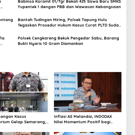
m
Babinsa Koramil 01/Tgr Bekali 425 Siswa Baru SMKS
H
Yupentek 1 dengan PBB dan Wawasan Kebangsaan
Sontang
Bantah Tudingan Miring, Polsek Tapung Hulu
Tegaskan Prosedur Hukum Kasus Curat PLTD Sudah
Sesuai SOP
ia
Polsek Cengkareng Bekuk Pengedar Sabu, Barang
Bukti Nyaris 10 Gram Diamankan
angan Kasus
Inflasi AS Melandai, INDODAX
rium Gelap Semarang,
Nilai Momentum Positif bagi
asok Bahan Baku
Bitcoin dan Ethereum Jelang ETH
p di Cakung Hingga Sita
Genesis Day