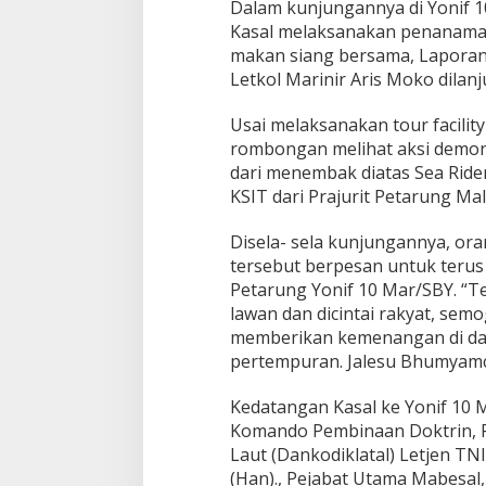
Dalam kunjungannya di Yonif 
N
Kasal melaksanakan penanaman
I
R
makan siang bersama, Lapora
Letkol Marinir Aris Moko dilanj
Usai melaksanakan tour facilit
rombongan melihat aksi demon
dari menembak diatas Sea Ride
KSIT dari Prajurit Petarung Mal
Disela- sela kunjungannya, or
tersebut berpesan untuk terus 
Petarung Yonif 10 Mar/SBY. “Te
lawan dan dicintai rakyat, se
memberikan kemenangan di dala
pertempuran. Jalesu Bhumyamc
Kedatangan Kasal ke Yonif 10
Komando Pembinaan Doktrin, P
Laut (Dankodiklatal) Letjen TNI
(Han)., Pejabat Utama Mabesal,