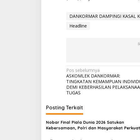
DANKORMAR DAMPINGI KASAL KU
Headline
I
N
Pos sebelumnya
ASKOMLEK DANKORMAR:
a
TINGKATAN KEMAMPUAN INDIVID
v
DEMI KEBERHASILAN PELAKSANA
TUGAS
i
g
Posting Terkait
a
s
Nobar Final Piala Dunia 2026 Satukan
Kebersamaan, Polri dan Masyarakat Perkua
i
Silaturahmi di Jakarta Barat