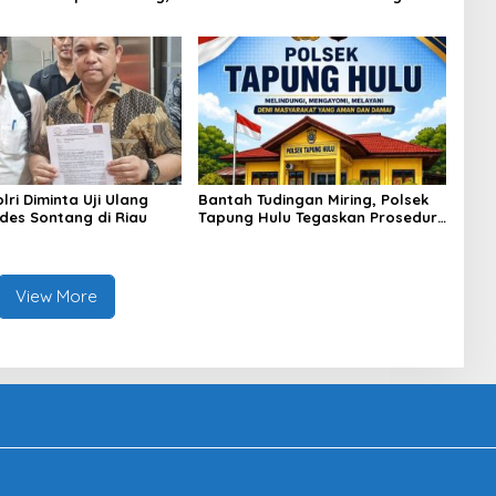
asok Bahan Baku
Bitcoin dan Ethereum Jelang ETH
p di Cakung Hingga Sita
Genesis Day
Bahan Baku
ri Diminta Uji Ulang
Bantah Tudingan Miring, Polsek
des Sontang di Riau
Tapung Hulu Tegaskan Prosedur
Hukum Kasus Curat PLTD Sudah
Sesuai SOP
View More