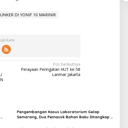
NKER DI YONIF 10 MARINIR
kuti Kami
Pos berikutnya
Perayaan Peringatan HUT ke-58
U
Lanmar Jakarta
AN
Pengembangan Kasus Laboratorium Gelap
t
Semarang, Dua Pemasok Bahan Baku Ditangkap di
Cakung Hingga Sita 1,5 Ton Bahan Baku