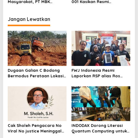
Masyarakat, PT MBK
001 Kasikan Resmi
Ventura Salurkan Bantuan
Dilaporkan ke Polres
Karpet Masjid di Pakuhaji
Kampar, Pemred – Pimum
Metroterkini.id Desak Usut
Jangan Lewatkan
Kasus Ini
Dugaan Galian C Bodong
FWJ Indonesia Resmi
Bermodus Perataan Lokasi
Laporkan RSP alias Ros
Mencuat, Krimsus Polda
dengan Pasal UU ITE
Riau Akan Tinjauan Lokasi
Cak Sholeh Pengacara No
INDODAX Dorong Literasi
Viral No justice Meninggal
Quantum Computing untuk
Dunia
Perkuat Kesiapan Ekosistem