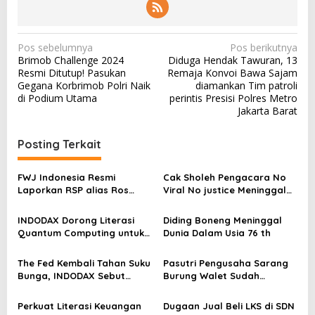
N
Pos sebelumnya
Pos berikutnya
Brimob Challenge 2024
Diduga Hendak Tawuran, 13
a
Resmi Ditutup! Pasukan
Remaja Konvoi Bawa Sajam
v
Gegana Korbrimob Polri Naik
diamankan Tim patroli
di Podium Utama
perintis Presisi Polres Metro
i
Jakarta Barat
g
a
Posting Terkait
s
FWJ Indonesia Resmi
Cak Sholeh Pengacara No
i
Laporkan RSP alias Ros
Viral No justice Meninggal
p
dengan Pasal UU ITE
Dunia
o
INDODAX Dorong Literasi
Diding Boneng Meninggal
Quantum Computing untuk
Dunia Dalam Usia 76 th
s
Perkuat Kesiapan Ekosistem
Blockchain
The Fed Kembali Tahan Suku
Pasutri Pengusaha Sarang
Bunga, INDODAX Sebut
Burung Walet Sudah
Kepastian Kebijakan Dorong
Berstatus Tersangka,
Sentimen Pasar
Pelapor Desak Polda Jambi
Perkuat Literasi Keuangan
Dugaan Jual Beli LKS di SDN
Segera Lakukan Penahanan