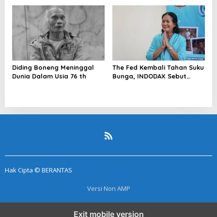
Blockchain
Diding Boneng Meninggal
The Fed Kembali Tahan Suku
Dunia Dalam Usia 76 th
Bunga, INDODAX Sebut
Kepastian Kebijakan Dorong
Sentimen Pasar
Hak Cipta © BERANTAS
Versi Non AMP
Exit mobile version