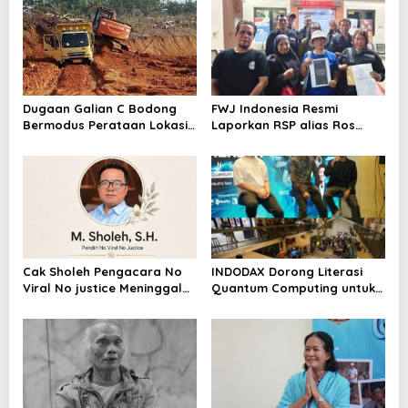
Dugaan Galian C Bodong
FWJ Indonesia Resmi
Bermodus Perataan Lokasi
Laporkan RSP alias Ros
Mencuat, Krimsus Polda
dengan Pasal UU ITE
Riau Akan Tinjauan Lokasi
Cak Sholeh Pengacara No
INDODAX Dorong Literasi
Viral No justice Meninggal
Quantum Computing untuk
Dunia
Perkuat Kesiapan Ekosistem
Blockchain