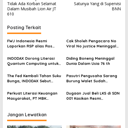
a
Tidak Ada Korban Selamat
Satunya Yang di Supervisi
v
Dalam Musibah Lion Air JT
BNN
610
i
g
Posting Terkait
a
s
FWJ Indonesia Resmi
Cak Sholeh Pengacara No
Laporkan RSP alias Ros
Viral No justice Meninggal
i
dengan Pasal UU ITE
Dunia
p
INDODAX Dorong Literasi
Diding Boneng Meninggal
o
Quantum Computing untuk
Dunia Dalam Usia 76 th
Perkuat Kesiapan Ekosistem
s
Blockchain
The Fed Kembali Tahan Suku
Pasutri Pengusaha Sarang
Bunga, INDODAX Sebut
Burung Walet Sudah
Kepastian Kebijakan Dorong
Berstatus Tersangka,
Sentimen Pasar
Pelapor Desak Polda Jambi
Perkuat Literasi Keuangan
Dugaan Jual Beli LKS di SDN
Segera Lakukan Penahanan
Masyarakat, PT MBK
001 Kasikan Resmi
Ventura Salurkan Bantuan
Dilaporkan ke Polres
Karpet Masjid di Pakuhaji
Kampar, Pemred – Pimum
Metroterkini.id Desak Usut
Jangan Lewatkan
Kasus Ini