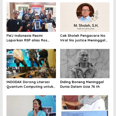
FWJ Indonesia Resmi
Cak Sholeh Pengacara No
Laporkan RSP alias Ros
Viral No justice Meninggal
dengan Pasal UU ITE
Dunia
INDODAX Dorong Literasi
Diding Boneng Meninggal
Quantum Computing untuk
Dunia Dalam Usia 76 th
Perkuat Kesiapan Ekosistem
Blockchain