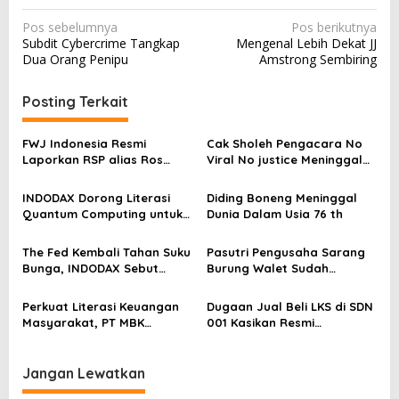
N
Pos sebelumnya
Pos berikutnya
Subdit Cybercrime Tangkap
Mengenal Lebih Dekat JJ
a
Dua Orang Penipu
Amstrong Sembiring
v
i
Posting Terkait
g
a
FWJ Indonesia Resmi
Cak Sholeh Pengacara No
Laporkan RSP alias Ros
Viral No justice Meninggal
s
dengan Pasal UU ITE
Dunia
i
INDODAX Dorong Literasi
Diding Boneng Meninggal
Quantum Computing untuk
Dunia Dalam Usia 76 th
p
Perkuat Kesiapan Ekosistem
o
Blockchain
The Fed Kembali Tahan Suku
Pasutri Pengusaha Sarang
s
Bunga, INDODAX Sebut
Burung Walet Sudah
Kepastian Kebijakan Dorong
Berstatus Tersangka,
Sentimen Pasar
Pelapor Desak Polda Jambi
Perkuat Literasi Keuangan
Dugaan Jual Beli LKS di SDN
Segera Lakukan Penahanan
Masyarakat, PT MBK
001 Kasikan Resmi
Ventura Salurkan Bantuan
Dilaporkan ke Polres
Karpet Masjid di Pakuhaji
Kampar, Pemred – Pimum
Metroterkini.id Desak Usut
Jangan Lewatkan
Kasus Ini