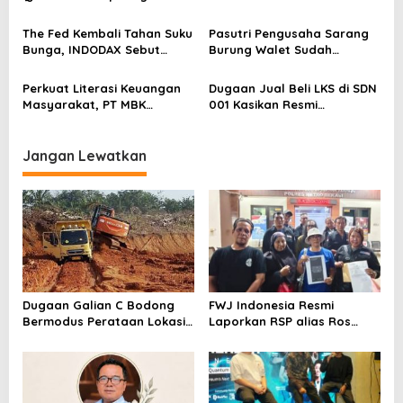
Perkuat Kesiapan Ekosistem
s
Blockchain
The Fed Kembali Tahan Suku
Pasutri Pengusaha Sarang
Bunga, INDODAX Sebut
Burung Walet Sudah
Kepastian Kebijakan Dorong
Berstatus Tersangka,
Sentimen Pasar
Pelapor Desak Polda Jambi
Perkuat Literasi Keuangan
Dugaan Jual Beli LKS di SDN
Segera Lakukan Penahanan
Masyarakat, PT MBK
001 Kasikan Resmi
Ventura Salurkan Bantuan
Dilaporkan ke Polres
Karpet Masjid di Pakuhaji
Kampar, Pemred – Pimum
Metroterkini.id Desak Usut
Jangan Lewatkan
Kasus Ini
Dugaan Galian C Bodong
FWJ Indonesia Resmi
Bermodus Perataan Lokasi
Laporkan RSP alias Ros
Mencuat, Krimsus Polda
dengan Pasal UU ITE
Riau Akan Tinjauan Lokasi