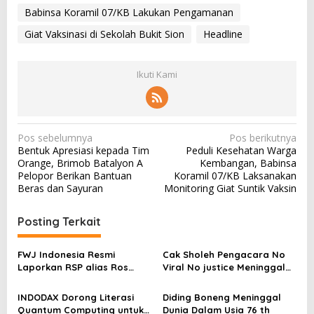
Babinsa Koramil 07/KB Lakukan Pengamanan
Giat Vaksinasi di Sekolah Bukit Sion
Headline
Ikuti Kami
N
Pos sebelumnya
Pos berikutnya
Bentuk Apresiasi kepada Tim
Peduli Kesehatan Warga
a
Orange, Brimob Batalyon A
Kembangan, Babinsa
v
Pelopor Berikan Bantuan
Koramil 07/KB Laksanakan
Beras dan Sayuran
Monitoring Giat Suntik Vaksin
i
g
Posting Terkait
a
s
FWJ Indonesia Resmi
Cak Sholeh Pengacara No
Laporkan RSP alias Ros
Viral No justice Meninggal
i
dengan Pasal UU ITE
Dunia
p
INDODAX Dorong Literasi
Diding Boneng Meninggal
o
Quantum Computing untuk
Dunia Dalam Usia 76 th