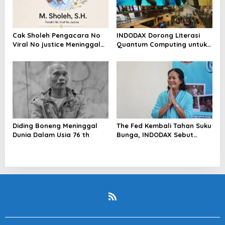
Cak Sholeh Pengacara No
INDODAX Dorong Literasi
Viral No justice Meninggal
Quantum Computing untuk
Dunia
Perkuat Kesiapan Ekosistem
Blockchain
Diding Boneng Meninggal
The Fed Kembali Tahan Suku
Dunia Dalam Usia 76 th
Bunga, INDODAX Sebut
Kepastian Kebijakan Dorong
Sentimen Pasar