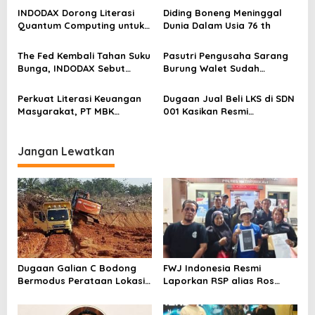
s
INDODAX Dorong Literasi
Diding Boneng Meninggal
Quantum Computing untuk
Dunia Dalam Usia 76 th
Perkuat Kesiapan Ekosistem
Blockchain
The Fed Kembali Tahan Suku
Pasutri Pengusaha Sarang
Bunga, INDODAX Sebut
Burung Walet Sudah
Kepastian Kebijakan Dorong
Berstatus Tersangka,
Sentimen Pasar
Pelapor Desak Polda Jambi
Perkuat Literasi Keuangan
Dugaan Jual Beli LKS di SDN
Segera Lakukan Penahanan
Masyarakat, PT MBK
001 Kasikan Resmi
Ventura Salurkan Bantuan
Dilaporkan ke Polres
Karpet Masjid di Pakuhaji
Kampar, Pemred – Pimum
Metroterkini.id Desak Usut
Jangan Lewatkan
Kasus Ini
Dugaan Galian C Bodong
FWJ Indonesia Resmi
Bermodus Perataan Lokasi
Laporkan RSP alias Ros
Mencuat, Krimsus Polda
dengan Pasal UU ITE
Riau Akan Tinjauan Lokasi