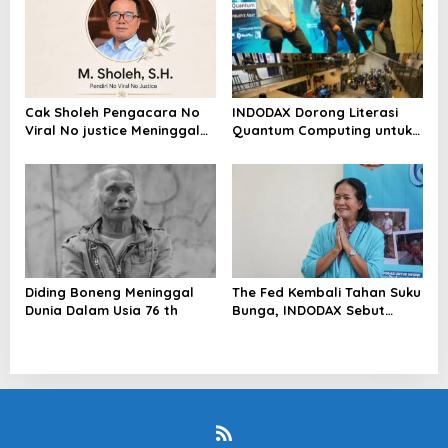
Cak Sholeh Pengacara No
INDODAX Dorong Literasi
Viral No justice Meninggal
Quantum Computing untuk
Dunia
Perkuat Kesiapan Ekosistem
Blockchain
Diding Boneng Meninggal
The Fed Kembali Tahan Suku
Dunia Dalam Usia 76 th
Bunga, INDODAX Sebut
Kepastian Kebijakan Dorong
Sentimen Pasar