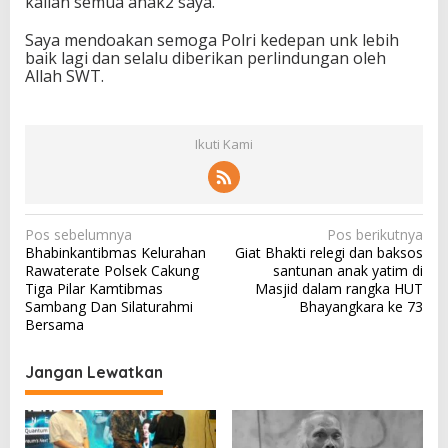
kalian semua anak2 saya.
Saya mendoakan semoga Polri kedepan unk lebih
baik lagi dan selalu diberikan perlindungan oleh
Allah SWT.
Ikuti Kami
N
Pos sebelumnya
Pos berikutnya
Bhabinkantibmas Kelurahan
Giat Bhakti relegi dan baksos
a
Rawaterate Polsek Cakung
santunan anak yatim di
v
Tiga Pilar Kamtibmas
Masjid dalam rangka HUT
Sambang Dan Silaturahmi
Bhayangkara ke 73
i
Bersama
g
a
Jangan Lewatkan
s
i