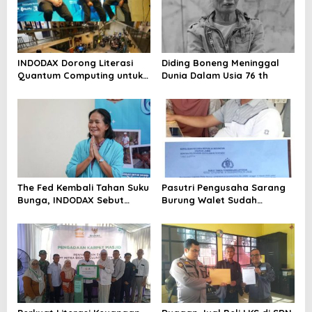
p
o
s
INDODAX Dorong Literasi
Diding Boneng Meninggal
Quantum Computing untuk
Dunia Dalam Usia 76 th
Perkuat Kesiapan Ekosistem
Blockchain
The Fed Kembali Tahan Suku
Pasutri Pengusaha Sarang
Bunga, INDODAX Sebut
Burung Walet Sudah
Kepastian Kebijakan Dorong
Berstatus Tersangka,
Sentimen Pasar
Pelapor Desak Polda Jambi
Segera Lakukan Penahanan