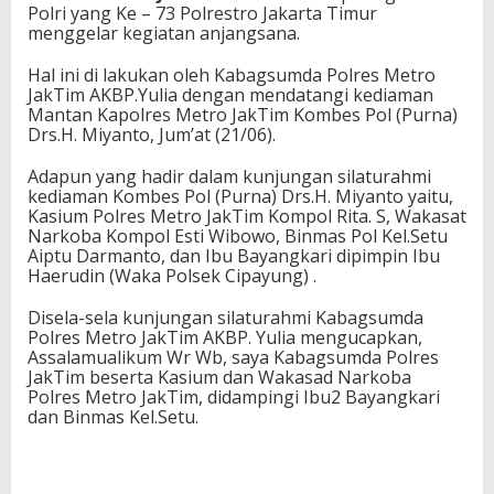
Polri yang Ke – 73 Polrestro Jakarta Timur
menggelar kegiatan anjangsana.
Hal ini di lakukan oleh Kabagsumda Polres Metro
JakTim AKBP.Yulia dengan mendatangi kediaman
Mantan Kapolres Metro JakTim Kombes Pol (Purna)
Drs.H. Miyanto, Jum’at (21/06).
Adapun yang hadir dalam kunjungan silaturahmi
kediaman Kombes Pol (Purna) Drs.H. Miyanto yaitu,
Kasium Polres Metro JakTim Kompol Rita. S, Wakasat
Narkoba Kompol Esti Wibowo, Binmas Pol Kel.Setu
Aiptu Darmanto, dan Ibu Bayangkari dipimpin Ibu
Haerudin (Waka Polsek Cipayung) .
Disela-sela kunjungan silaturahmi Kabagsumda
Polres Metro JakTim AKBP. Yulia mengucapkan,
Assalamualikum Wr Wb, saya Kabagsumda Polres
JakTim beserta Kasium dan Wakasad Narkoba
Polres Metro JakTim, didampingi Ibu2 Bayangkari
dan Binmas Kel.Setu.