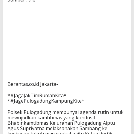
Berantas.co.id Jakarta-
*#JagaJakTimRumahKita*
*#JagePulogadungKampungKite*
Polsek Pulogadung mempunyai agenda rutin untuk
mewujudkan kamtibmas yang kondusif.
Bhabinkamtibmas Kelurahan Pulogadung Aiptu
Agus Supriyatna melaksanakan Sambang ke
kediaman tokoh masyarakat yaitu Ketua Rw 05