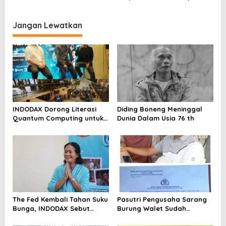
Kasus Ini
Propam Evaluasi Penyidik
Audiensi Bersam Bupati dan
dan Personel Paminal Polres
Wakil Bupati Kampar
Metro Bekasi Kota
Jangan Lewatkan
INDODAX Dorong Literasi
Diding Boneng Meninggal
Quantum Computing untuk
Dunia Dalam Usia 76 th
Perkuat Kesiapan Ekosistem
Blockchain
The Fed Kembali Tahan Suku
Pasutri Pengusaha Sarang
Bunga, INDODAX Sebut
Burung Walet Sudah
Kepastian Kebijakan Dorong
Berstatus Tersangka,