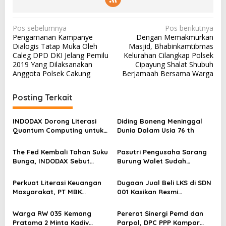
N
Pos sebelumnya
Pos berikutnya
Pengamanan Kampanye
Dengan Memakmurkan
a
Dialogis Tatap Muka Oleh
Masjid, Bhabinkamtibmas
v
Caleg DPD DKI Jelang Pemilu
Kelurahan Cilangkap Polsek
2019 Yang Dilaksanakan
Cipayung Shalat Shubuh
i
Anggota Polsek Cakung
Berjamaah Bersama Warga
g
a
Posting Terkait
s
INDODAX Dorong Literasi
Diding Boneng Meninggal
i
Quantum Computing untuk
Dunia Dalam Usia 76 th
p
Perkuat Kesiapan Ekosistem
Blockchain
o
The Fed Kembali Tahan Suku
Pasutri Pengusaha Sarang
Bunga, INDODAX Sebut
Burung Walet Sudah
s
Kepastian Kebijakan Dorong
Berstatus Tersangka,
Sentimen Pasar
Pelapor Desak Polda Jambi
Perkuat Literasi Keuangan
Dugaan Jual Beli LKS di SDN
Segera Lakukan Penahanan
Masyarakat, PT MBK
001 Kasikan Resmi
Ventura Salurkan Bantuan
Dilaporkan ke Polres
Karpet Masjid di Pakuhaji
Kampar, Pemred – Pimum
Warga RW 035 Kemang
Pererat Sinergi Pemd dan
Metroterkini.id Desak Usut
Pratama 2 Minta Kadiv
Parpol, DPC PPP Kampar