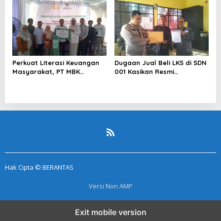
Sentimen Pasar
Pelapor Desak Polda Jambi
Segera Lakukan Penahanan
Perkuat Literasi Keuangan
Dugaan Jual Beli LKS di SDN
Masyarakat, PT MBK
001 Kasikan Resmi
Ventura Salurkan Bantuan
Dilaporkan ke Polres
Karpet Masjid di Pakuhaji
Kampar, Pemred – Pimum
Metroterkini.id Desak Usut
Kasus Ini
Hak Cipta © BERANTAS
Versi Non AMP
Exit mobile version