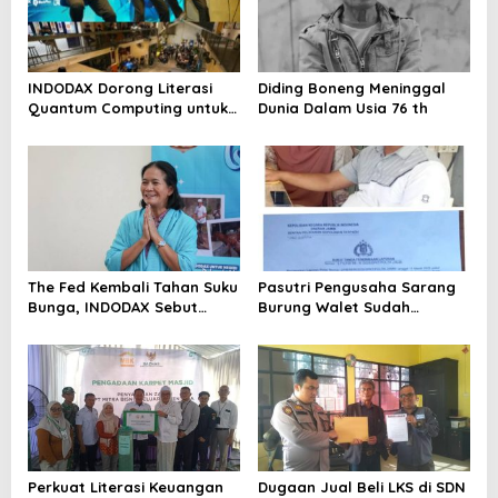
INDODAX Dorong Literasi
Diding Boneng Meninggal
Quantum Computing untuk
Dunia Dalam Usia 76 th
Perkuat Kesiapan Ekosistem
Blockchain
The Fed Kembali Tahan Suku
Pasutri Pengusaha Sarang
Bunga, INDODAX Sebut
Burung Walet Sudah
Kepastian Kebijakan Dorong
Berstatus Tersangka,
Sentimen Pasar
Pelapor Desak Polda Jambi
Segera Lakukan Penahanan
Perkuat Literasi Keuangan
Dugaan Jual Beli LKS di SDN