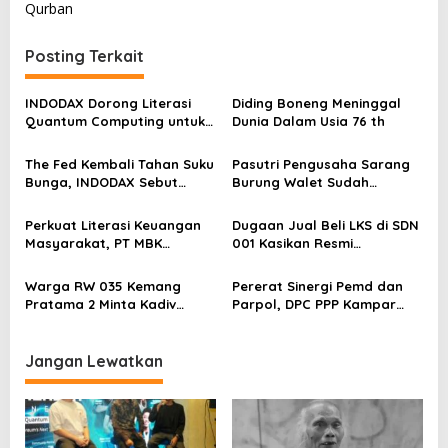
Qurban
a
s
Posting Terkait
i
p
INDODAX Dorong Literasi
Diding Boneng Meninggal
Quantum Computing untuk
Dunia Dalam Usia 76 th
o
Perkuat Kesiapan Ekosistem
s
Blockchain
The Fed Kembali Tahan Suku
Pasutri Pengusaha Sarang
Bunga, INDODAX Sebut
Burung Walet Sudah
Kepastian Kebijakan Dorong
Berstatus Tersangka,
Sentimen Pasar
Pelapor Desak Polda Jambi
Perkuat Literasi Keuangan
Dugaan Jual Beli LKS di SDN
Segera Lakukan Penahanan
Masyarakat, PT MBK
001 Kasikan Resmi
Ventura Salurkan Bantuan
Dilaporkan ke Polres
Karpet Masjid di Pakuhaji
Kampar, Pemred – Pimum
Warga RW 035 Kemang
Pererat Sinergi Pemd dan
Metroterkini.id Desak Usut
Pratama 2 Minta Kadiv
Parpol, DPC PPP Kampar
Kasus Ini
Propam Evaluasi Penyidik
Audiensi Bersam Bupati dan
dan Personel Paminal Polres
Wakil Bupati Kampar
Metro Bekasi Kota
Jangan Lewatkan