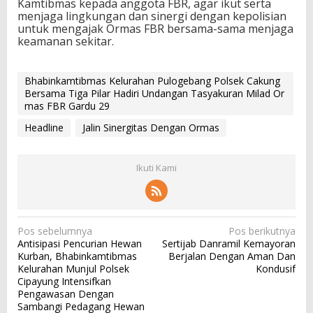
Kamtibmas kepada anggota FBR, agar ikut serta
menjaga lingkungan dan sinergi dengan kepolisian
untuk mengajak Ormas FBR bersama-sama menjaga
keamanan sekitar.
Bhabinkamtibmas Kelurahan Pulogebang Polsek Cakung
Bersama Tiga Pilar Hadiri Undangan Tasyakuran Milad Or
mas FBR Gardu 29
Headline
Jalin Sinergitas Dengan Ormas
Ikuti Kami
N
Pos sebelumnya
Pos berikutnya
Antisipasi Pencurian Hewan
Sertijab Danramil Kemayoran
a
Kurban, Bhabinkamtibmas
Berjalan Dengan Aman Dan
v
Kelurahan Munjul Polsek
Kondusif
Cipayung Intensifkan
i
Pengawasan Dengan
g
Sambangi Pedagang Hewan