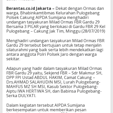
Berantas.co.id Jakarta –
Dekat dengan Ormas dan
warga, Bhabinkamtibmas Kelurahan Pulogebang
Polsek Cakung AIPDA Sumijana menghadiri
undangan tasyakuran Milad Ormas FBR Gardu 29
Bersama 3 PILAR yang berlokasi di Gardu FBR 29 Kel
Pulogebang – Cakung Jak Tim, Minggu (28/07/2019)
Menghadiri undangan tasyakuran Milad Ormas FBR
Gardu 29 tersebut bertujuan untuk tetap menjalin
silaturahmi yang baik serta lebih mendekatkan lagi
antara anggota Polri Polsek Jaro dengan warga
sekitar.
Adapun yang hadir dalam tasyakuran Milad Ormas
FBR Gardu 29 yaitu, Sekjend FBR – Sdr Makmur SH,
DPP FPI Ustad ABDUL HAKIM, Camat Cakung –
Drs.AHMAD SALAHUDIN MSI, Lurah Pulogebang-
MAHFUS MZ SH MSI, Kasub Sektor Pulogebang-
Aiptu IWA HERTIWA SH, dan Babinsa Pulogebang-
Serka DULYATI.
Dalam kegiatan tersebut AIPDA Sumijana
berkesempatan untuk memberikan pesan