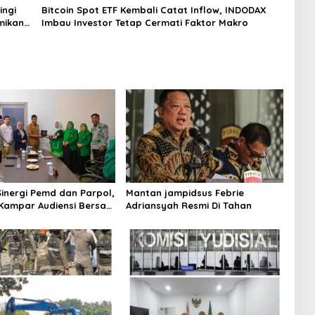
ingi
Bitcoin Spot ETF Kembali Catat Inflow, INDODAX
mikan
Imbau Investor Tetap Cermati Faktor Makro
Sinergi Pemd dan Parpol,
Mantan jampidsus Febrie
Kampar Audiensi Bersam
Adriansyah Resmi Di Tahan
an Wakil Bupati Kampar