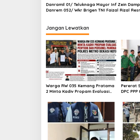
Danramil 01/ Teluknaga Mayor Inf Zein Damp
Danrem 052/ Wkr Brigen TNI Faizal Rizal Res
Jembatan Garuda Dan Aramco Di Kosambi
Jangan Lewatkan
Warga RW 035 Kemang Pratama
Pererat 
2 Minta Kadiv Propam Evaluasi
DPC PPP 
Penyidik dan Personel Paminal
Bupati d
Polres Metro Bekasi Kota