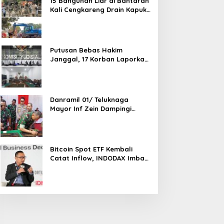
15 Bangunan Liar di Bantaran
Kali Cengkareng Drain Kapuk
Ditertibkan Pemkot Jakarta
Barat
Putusan Bebas Hakim
Janggal, 17 Korban Laporkan
Oknum Hakim PN Jaksel Ke
MA, KY, DPR Komisi 3 dan KPK
Danramil 01/ Teluknaga
Mayor Inf Zein Dampingi
Danrem 052/ Wkr Brigen TNI
Faizal Rizal Resmikan
Jembatan Garuda Dan
Aramco Di Kosambi
Bitcoin Spot ETF Kembali
Catat Inflow, INDODAX Imbau
Investor Tetap Cermati
Faktor Makro