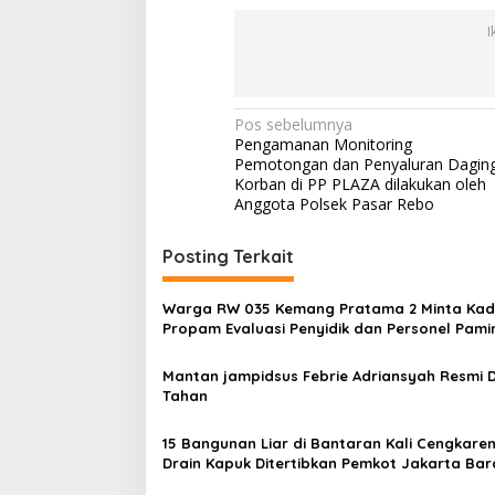
a
I
p
a
n
g
a
N
Pos sebelumnya
n
Pengamanan Monitoring
P
a
Pemotongan dan Penyaluran Dagin
A
v
Korban di PP PLAZA dilakukan oleh
L
Anggota Polsek Pasar Rebo
A
i
D
g
Posting Terkait
a
s
Warga RW 035 Kemang Pratama 2 Minta Kad
Propam Evaluasi Penyidik dan Personel Pami
i
Polres Metro Bekasi Kota
p
Mantan jampidsus Febrie Adriansyah Resmi D
Tahan
o
s
15 Bangunan Liar di Bantaran Kali Cengkare
Drain Kapuk Ditertibkan Pemkot Jakarta Bar