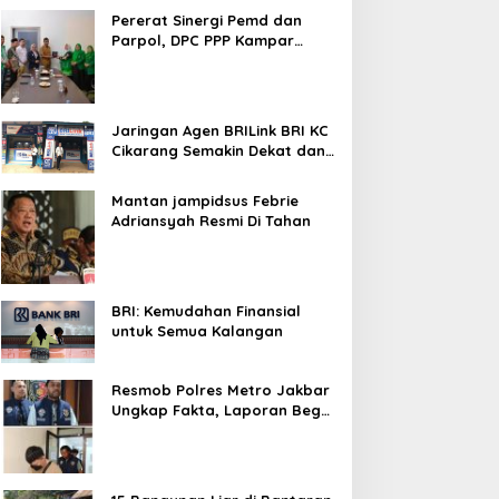
Bekasi Kota
Pererat Sinergi Pemd dan
Parpol, DPC PPP Kampar
Audiensi Bersam Bupati dan
Wakil Bupati Kampar
Jaringan Agen BRILink BRI KC
Cikarang Semakin Dekat dan
Cepat Untuk Layanan
Perbankan
Mantan jampidsus Febrie
Adriansyah Resmi Di Tahan
BRI: Kemudahan Finansial
untuk Semua Kalangan
Resmob Polres Metro Jakbar
Ungkap Fakta, Laporan Begal
Laptop di Cengkareng
Ternyata Rekayasa