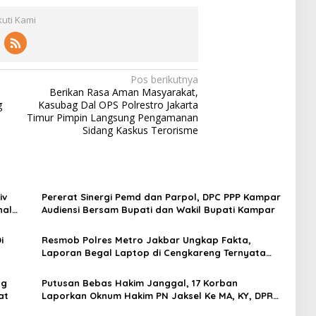
kuti Kami
Pos berikutnya
Berikan Rasa Aman Masyarakat,
g
Kasubag Dal OPS Polrestro Jakarta
Timur Pimpin Langsung Pengamanan
Sidang Kaskus Terorisme
iv
Pererat Sinergi Pemd dan Parpol, DPC PPP Kampar
nal
Audiensi Bersam Bupati dan Wakil Bupati Kampar
i
Resmob Polres Metro Jakbar Ungkap Fakta,
Laporan Begal Laptop di Cengkareng Ternyata
Rekayasa
ng
Putusan Bebas Hakim Janggal, 17 Korban
at
Laporkan Oknum Hakim PN Jaksel Ke MA, KY, DPR
Komisi 3 dan KPK