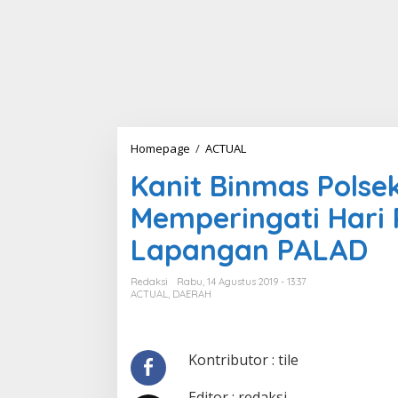
Homepage
/
ACTUAL
K
a
Kanit Binmas Polse
n
i
Memperingati Hari 
t
B
Lapangan PALAD
i
n
m
Redaksi
Rabu, 14 Agustus 2019 - 13:37
a
ACTUAL
,
DAERAH
s
P
o
l
Kontributor : tile
s
e
Editor : redaksi