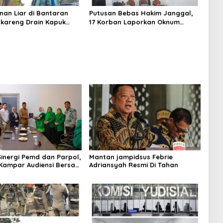
nan Liar di Bantaran
Putusan Bebas Hakim Janggal,
gkareng Drain Kapuk
17 Korban Laporkan Oknum
kan Pemkot Jakarta
Hakim PN Jaksel Ke MA, KY, DPR
Komisi 3 dan KPK
Sinergi Pemd dan Parpol,
Mantan jampidsus Febrie
Kampar Audiensi Bersam
Adriansyah Resmi Di Tahan
an Wakil Bupati Kampar