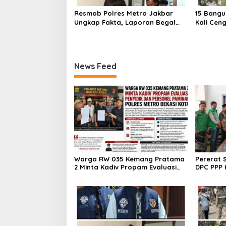
Resmob Polres Metro Jakbar
15 Bangu
Ungkap Fakta, Laporan Begal
Kali Cen
Laptop di Cengkareng Ternyata
Ditertib
Rekayasa
Barat
News Feed
Warga RW 035 Kemang Pratama
Pererat 
2 Minta Kadiv Propam Evaluasi
DPC PPP 
Penyidik dan Personel Paminal
Bupati d
Polres Metro Bekasi Kota