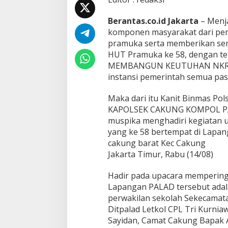
k
C
Berantas.co.id Jakarta
– Menja
a
komponen masyarakat dari pem
k
u
pramuka serta memberikan s
n
HUT Pramuka ke 58, dengan t
g
MEMBANGUN KEUTUHAN NKRI” 
H
instansi pemerintah semua past
a
d
i
Maka dari itu Kanit Binmas P
r
KAPOLSEK CAKUNG KOMPOL PA
i
muspika menghadiri kegiatan 
U
yang ke 58 bertempat di Lapan
p
a
cakung barat Kec Cakung
c
Jakarta Timur, Rabu (14/08)
a
r
Hadir pada upacara memperinga
a
Lapangan PALAD tersebut adala
M
e
perwakilan sekolah Sekecamat
m
Ditpalad Letkol CPL Tri Kurnia
p
Sayidan, Camat Cakung Bapak A
e