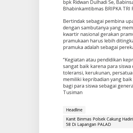
bpk Ridwan Dulhadi Se, Babins
r
Bhabinkamtibmas BRIPKA TRI 
i
n
g
Bertindak sebagai pembina up
a
dengan sambutanya yang memb
t
kwartir nasional gerakan pram
i
pramukaan harus lebih ditingka
H
a
pramuka adalah sebagai perek
r
i
“Kegiatan atau pendidikan kep
P
sangat baik karena para siswa 
r
toleransi, kerukunan, persatu
a
m
memiliki kepribadian yang baik
u
bagi para siswa sebagai gener
k
Tusiman
a
K
e
Headline
5
8
Kanit Binmas Polsek Cakung Hadir
D
58 Di Lapangan PALAD
i
L