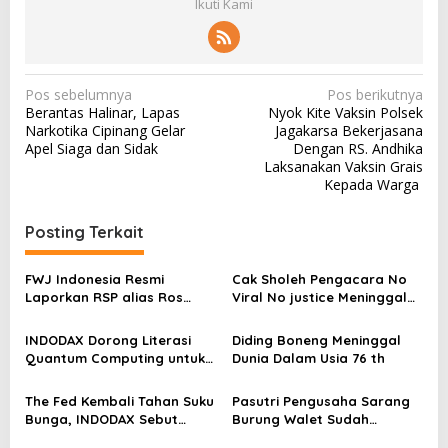
Ikuti Kami
N
Pos sebelumnya
Pos berikutnya
Berantas Halinar, Lapas
Nyok Kite Vaksin Polsek
a
Narkotika Cipinang Gelar
Jagakarsa Bekerjasana
v
Apel Siaga dan Sidak
Dengan RS. Andhika
Laksanakan Vaksin Grais
i
Kepada Warga
g
a
Posting Terkait
s
FWJ Indonesia Resmi
Cak Sholeh Pengacara No
i
Laporkan RSP alias Ros
Viral No justice Meninggal
p
dengan Pasal UU ITE
Dunia
o
INDODAX Dorong Literasi
Diding Boneng Meninggal
Quantum Computing untuk
Dunia Dalam Usia 76 th
s
Perkuat Kesiapan Ekosistem
Blockchain
The Fed Kembali Tahan Suku
Pasutri Pengusaha Sarang
Bunga, INDODAX Sebut
Burung Walet Sudah
Kepastian Kebijakan Dorong
Berstatus Tersangka,