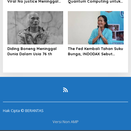
Viral No justice Meninggal
Quantum Computing untuk
Dunia
Perkuat Kesiapan Ekosistem
Blockchain
Diding Boneng Meninggal
The Fed Kembali Tahan Suku
Dunia Dalam Usia 76 th
Bunga, INDODAX Sebut
Kepastian Kebijakan Dorong
Sentimen Pasar
Hak Cipta © BERANTAS
Versi Non AMP