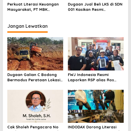
Sentimen Pasar
Pelapor Desak Polda Jambi
Perkuat Literasi Keuangan
Dugaan Jual Beli LKS di SDN
Segera Lakukan Penahanan
Masyarakat, PT MBK
001 Kasikan Resmi
Ventura Salurkan Bantuan
Dilaporkan ke Polres
Karpet Masjid di Pakuhaji
Kampar, Pemred – Pimum
Metroterkini.id Desak Usut
Jangan Lewatkan
Kasus Ini
Dugaan Galian C Bodong
FWJ Indonesia Resmi
Bermodus Perataan Lokasi
Laporkan RSP alias Ros
Mencuat, Krimsus Polda
dengan Pasal UU ITE
Riau Akan Tinjauan Lokasi
Cak Sholeh Pengacara No
INDODAX Dorong Literasi