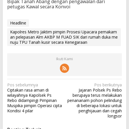
Bipak Tanah Abang dengan pengawalan dari
petugas Kawal secara Konvoi
Headline
Kapolres Metro Jaktim pimpin Prosesi Upacara pemakam
an pelepasan Alm AKBP M FUAD SIK dari rumah duka me
nuju TPU Tanah kusir secara Kenegaraan
Ikuti Kami
N
Pos sebelumnya
Pos berikutnya
Ciptakan rasa aman di
Jajaran Polsek Ps Rebo
a
wilayahnya Kapolsek Ps
berupaya terus melakukan
v
Rebo didampingi Pimpinan
penananam pohon pelindung
Muspika pimpin Operasi cipta
di beberapa lokasi untuk
i
Kondisi 4 pilar
penghijauan dan cegah
g
longsor
a