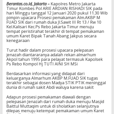
Berantas.co.id, Jakarta –
Kapolres Metro Jakarta
Timur Kombes Pol ARIE ARDIAN RISHADI SIK pada
hari Minggu tanggal 12 Januari 2020 pukul 11.30 Wib
pimpin upacara Prosesi pemakaman Alm.AKBP M
FUAD SIK dari rumah duka Jl.Sawit III Rt 13 / Rw 10
Kel.Kalisari Kec.Ps Rebo Jakarta Timur menuju
tempat peristirahat terakhir di tempat pemakaman
umum Karet Bipak Tanah Abang Jakpus secara
kenegaraan
Turut hadir dalam prosesi upacara pelepasan
jenazah diantararanya adalah rekan almarhum
Akpol tahun 1995 para pelayat termasuk Kapolsek
Ps Rebo Kompol Hj TUTI AINI SH MSi
Berdasarkan informasi yang didapat dari
keluarganya Almarhum AKBP M.FUAD SIK tugas
terakhir sebagai dosen Madya STIK PTIK meninggal
dunia di rumah sakit Abdi waluya karena sakit
Adapun prosesi pemakaman diawali dengan
pelepasan Jenazah dari rumah duka menuju Masjid
Baittul Muttaqim untuk di sholatkan selanjutnya
dilepas menuju ketempat pemakaman umum Karet