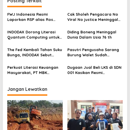
Posting Terkait
s
i
FWJ Indonesia Resmi
Cak Sholeh Pengacara No
p
Laporkan RSP alias Ros
Viral No justice Meninggal
dengan Pasal UU ITE
Dunia
o
INDODAX Dorong Literasi
Diding Boneng Meninggal
s
Quantum Computing untuk
Dunia Dalam Usia 76 th
Perkuat Kesiapan Ekosistem
Blockchain
The Fed Kembali Tahan Suku
Pasutri Pengusaha Sarang
Bunga, INDODAX Sebut
Burung Walet Sudah
Kepastian Kebijakan Dorong
Berstatus Tersangka,
Sentimen Pasar
Pelapor Desak Polda Jambi
Perkuat Literasi Keuangan
Dugaan Jual Beli LKS di SDN
Segera Lakukan Penahanan
Masyarakat, PT MBK
001 Kasikan Resmi
Ventura Salurkan Bantuan
Dilaporkan ke Polres
Karpet Masjid di Pakuhaji
Kampar, Pemred – Pimum
Metroterkini.id Desak Usut
Jangan Lewatkan
Kasus Ini