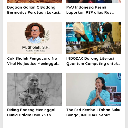
Dugaan Galian C Bodong
FWJ Indonesia Resmi
Bermodus Perataan Lokasi
Laporkan RSP alias Ros
Mencuat, Krimsus Polda
dengan Pasal UU ITE
Riau Akan Tinjauan Lokasi
Cak Sholeh Pengacara No
INDODAX Dorong Literasi
Viral No justice Meninggal
Quantum Computing untuk
Dunia
Perkuat Kesiapan Ekosistem
Blockchain
Diding Boneng Meninggal
The Fed Kembali Tahan Suku
Dunia Dalam Usia 76 th
Bunga, INDODAX Sebut
Kepastian Kebijakan Dorong
Sentimen Pasar