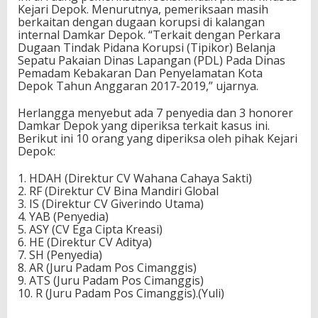
Kejari Depok. Menurutnya, pemeriksaan masih
berkaitan dengan dugaan korupsi di kalangan
internal Damkar Depok. “Terkait dengan Perkara
Dugaan Tindak Pidana Korupsi (Tipikor) Belanja
Sepatu Pakaian Dinas Lapangan (PDL) Pada Dinas
Pemadam Kebakaran Dan Penyelamatan Kota
Depok Tahun Anggaran 2017-2019,” ujarnya.
Herlangga menyebut ada 7 penyedia dan 3 honorer
Damkar Depok yang diperiksa terkait kasus ini.
Berikut ini 10 orang yang diperiksa oleh pihak Kejari
Depok:
1. HDAH (Direktur CV Wahana Cahaya Sakti)
2. RF (Direktur CV Bina Mandiri Global
3. IS (Direktur CV Giverindo Utama)
4. YAB (Penyedia)
5. ASY (CV Ega Cipta Kreasi)
6. HE (Direktur CV Aditya)
7. SH (Penyedia)
8. AR (Juru Padam Pos Cimanggis)
9. ATS (Juru Padam Pos Cimanggis)
10. R (Juru Padam Pos Cimanggis).(Yuli)