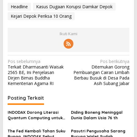
Headline
Kasus Dugaan Korupsi Damkar Depok
Kejari Depok Periksa 10 Orang
Ikuti Kami
N
Pos sebelumnya
Pos berikutnya
Terkait Dharmasanti Waisak
Ditemukan Gorong
a
2565 BE, Ini Penjelasan
Pembuangan Cairan Limbah
v
Dirjen Bimas Buddha
Berbau Busuk di Desa Pada
Kementerian Agama RI
Asih Subang Jabar
i
g
Posting Terkait
a
s
INDODAX Dorong Literasi
Diding Boneng Meninggal
Quantum Computing untuk
Dunia Dalam Usia 76 th
i
Perkuat Kesiapan Ekosistem
p
Blockchain
The Fed Kembali Tahan Suku
Pasutri Pengusaha Sarang
Bunga, INDODAX Sebut
Burung Walet Sudah