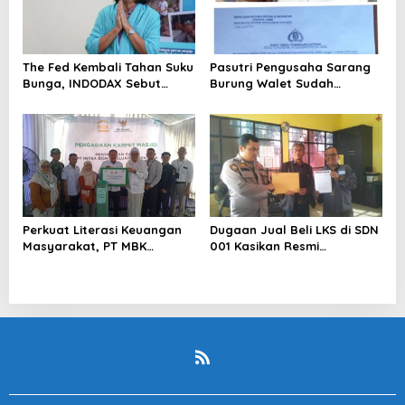
The Fed Kembali Tahan Suku
Pasutri Pengusaha Sarang
Bunga, INDODAX Sebut
Burung Walet Sudah
Kepastian Kebijakan Dorong
Berstatus Tersangka,
Sentimen Pasar
Pelapor Desak Polda Jambi
Segera Lakukan Penahanan
Perkuat Literasi Keuangan
Dugaan Jual Beli LKS di SDN
Masyarakat, PT MBK
001 Kasikan Resmi
Ventura Salurkan Bantuan
Dilaporkan ke Polres
Karpet Masjid di Pakuhaji
Kampar, Pemred – Pimum
Metroterkini.id Desak Usut
Kasus Ini