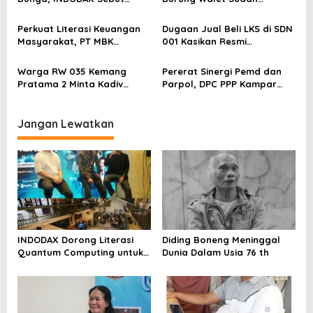
o
Kepastian Kebijakan Dorong
Berstatus Tersangka,
s
Sentimen Pasar
Pelapor Desak Polda Jambi
Perkuat Literasi Keuangan
Dugaan Jual Beli LKS di SDN
Segera Lakukan Penahanan
Masyarakat, PT MBK
001 Kasikan Resmi
Ventura Salurkan Bantuan
Dilaporkan ke Polres
Karpet Masjid di Pakuhaji
Kampar, Pemred – Pimum
Warga RW 035 Kemang
Pererat Sinergi Pemd dan
Metroterkini.id Desak Usut
Pratama 2 Minta Kadiv
Parpol, DPC PPP Kampar
Kasus Ini
Propam Evaluasi Penyidik
Audiensi Bersam Bupati dan
dan Personel Paminal Polres
Wakil Bupati Kampar
Metro Bekasi Kota
Jangan Lewatkan
INDODAX Dorong Literasi
Diding Boneng Meninggal
Quantum Computing untuk
Dunia Dalam Usia 76 th
Perkuat Kesiapan Ekosistem
Blockchain