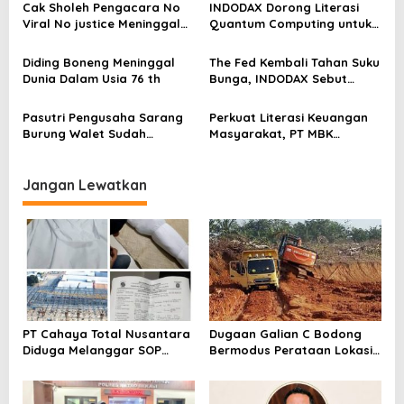
p
Kerja Hingga meninggal
Cak Sholeh Pengacara No
INDODAX Dorong Literasi
Dunia, Kluarga Korban
o
Viral No justice Meninggal
Quantum Computing untuk
Merasa Di abaikan
Dunia
Perkuat Kesiapan Ekosistem
s
Blockchain
Diding Boneng Meninggal
The Fed Kembali Tahan Suku
Dunia Dalam Usia 76 th
Bunga, INDODAX Sebut
Kepastian Kebijakan Dorong
Sentimen Pasar
Pasutri Pengusaha Sarang
Perkuat Literasi Keuangan
Burung Walet Sudah
Masyarakat, PT MBK
Berstatus Tersangka,
Ventura Salurkan Bantuan
Pelapor Desak Polda Jambi
Karpet Masjid di Pakuhaji
Segera Lakukan Penahanan
Jangan Lewatkan
PT Cahaya Total Nusantara
Dugaan Galian C Bodong
Diduga Melanggar SOP
Bermodus Perataan Lokasi
Penanganan Kecelakaan
Mencuat, Krimsus Polda
Kerja Hingga meninggal
Riau Akan Tinjauan Lokasi
Dunia, Kluarga Korban