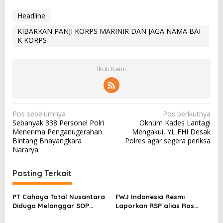
Headline
KIBARKAN PANJI KORPS MARINIR DAN JAGA NAMA BAI
K KORPS
Ikuti Kami
N
Pos sebelumnya
Pos berikutnya
Sebanyak 338 Personel Polri
Oknum Kades Lantagi
a
Menerima Penganugerahan
Mengakui, YL FHI Desak
v
Bintang Bhayangkara
Polres agar segera periksa
Nararya
i
g
Posting Terkait
a
s
PT Cahaya Total Nusantara
FWJ Indonesia Resmi
Diduga Melanggar SOP
Laporkan RSP alias Ros
i
Penanganan Kecelakaan
dengan Pasal UU ITE