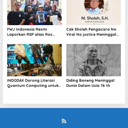
Merasa Di abaikan
FWJ Indonesia Resmi
Cak Sholeh Pengacara No
Laporkan RSP alias Ros
Viral No justice Meninggal
dengan Pasal UU ITE
Dunia
INDODAX Dorong Literasi
Diding Boneng Meninggal
Quantum Computing untuk
Dunia Dalam Usia 76 th
Perkuat Kesiapan Ekosistem
Blockchain