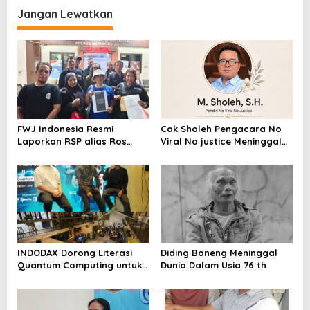
Metroterkini.id Desak Usut
Jangan Lewatkan
Kasus Ini
FWJ Indonesia Resmi
Cak Sholeh Pengacara No
Laporkan RSP alias Ros
Viral No justice Meninggal
dengan Pasal UU ITE
Dunia
INDODAX Dorong Literasi
Diding Boneng Meninggal
Quantum Computing untuk
Dunia Dalam Usia 76 th
Perkuat Kesiapan Ekosistem
Blockchain