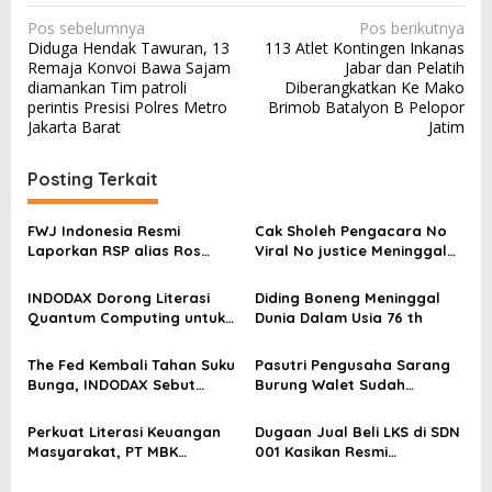
N
Pos sebelumnya
Pos berikutnya
Diduga Hendak Tawuran, 13
113 Atlet Kontingen Inkanas
a
Remaja Konvoi Bawa Sajam
Jabar dan Pelatih
v
diamankan Tim patroli
Diberangkatkan Ke Mako
perintis Presisi Polres Metro
Brimob Batalyon B Pelopor
i
Jakarta Barat
Jatim
g
a
Posting Terkait
s
FWJ Indonesia Resmi
Cak Sholeh Pengacara No
i
Laporkan RSP alias Ros
Viral No justice Meninggal
p
dengan Pasal UU ITE
Dunia
o
INDODAX Dorong Literasi
Diding Boneng Meninggal
Quantum Computing untuk
Dunia Dalam Usia 76 th
s
Perkuat Kesiapan Ekosistem
Blockchain
The Fed Kembali Tahan Suku
Pasutri Pengusaha Sarang
Bunga, INDODAX Sebut
Burung Walet Sudah
Kepastian Kebijakan Dorong
Berstatus Tersangka,
Sentimen Pasar
Pelapor Desak Polda Jambi
Perkuat Literasi Keuangan
Dugaan Jual Beli LKS di SDN
Segera Lakukan Penahanan
Masyarakat, PT MBK
001 Kasikan Resmi
Ventura Salurkan Bantuan
Dilaporkan ke Polres
Karpet Masjid di Pakuhaji
Kampar, Pemred – Pimum