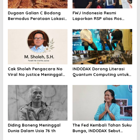
Dugaan Galian C Bodong
FWJ Indonesia Resmi
Bermodus Perataan Lokasi
Laporkan RSP alias Ros
Mencuat, Krimsus Polda
dengan Pasal UU ITE
Riau Akan Tinjauan Lokasi
Cak Sholeh Pengacara No
INDODAX Dorong Literasi
Viral No justice Meninggal
Quantum Computing untuk
Dunia
Perkuat Kesiapan Ekosistem
Blockchain
Diding Boneng Meninggal
The Fed Kembali Tahan Suku
Dunia Dalam Usia 76 th
Bunga, INDODAX Sebut
Kepastian Kebijakan Dorong