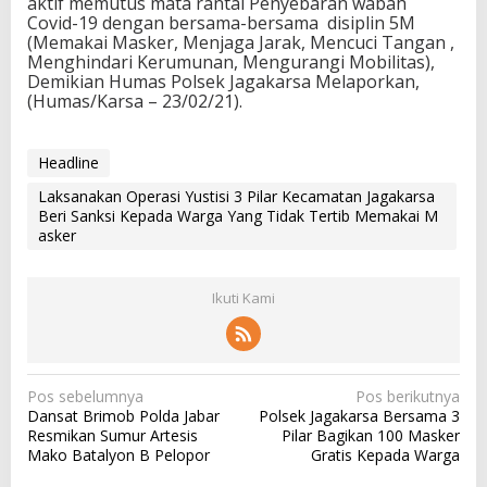
aktif memutus mata rantai Penyebaran wabah
Covid-19 dengan bersama-bersama disiplin 5M
(Memakai Masker, Menjaga Jarak, Mencuci Tangan ,
Menghindari Kerumunan, Mengurangi Mobilitas),
Demikian Humas Polsek Jagakarsa Melaporkan,
(Humas/Karsa – 23/02/21).
Headline
Laksanakan Operasi Yustisi 3 Pilar Kecamatan Jagakarsa
Beri Sanksi Kepada Warga Yang Tidak Tertib Memakai M
asker
Ikuti Kami
N
Pos sebelumnya
Pos berikutnya
Dansat Brimob Polda Jabar
Polsek Jagakarsa Bersama 3
a
Resmikan Sumur Artesis
Pilar Bagikan 100 Masker
v
Mako Batalyon B Pelopor
Gratis Kepada Warga
i