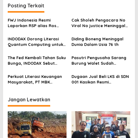
Posting Terkait
g
a
FWJ Indonesia Resmi
Cak Sholeh Pengacara No
s
Laporkan RSP alias Ros
Viral No justice Meninggal
dengan Pasal UU ITE
Dunia
i
INDODAX Dorong Literasi
Diding Boneng Meninggal
p
Quantum Computing untuk
Dunia Dalam Usia 76 th
o
Perkuat Kesiapan Ekosistem
Blockchain
s
The Fed Kembali Tahan Suku
Pasutri Pengusaha Sarang
Bunga, INDODAX Sebut
Burung Walet Sudah
Kepastian Kebijakan Dorong
Berstatus Tersangka,
Sentimen Pasar
Pelapor Desak Polda Jambi
Perkuat Literasi Keuangan
Dugaan Jual Beli LKS di SDN
Segera Lakukan Penahanan
Masyarakat, PT MBK
001 Kasikan Resmi
Ventura Salurkan Bantuan
Dilaporkan ke Polres
Karpet Masjid di Pakuhaji
Kampar, Pemred – Pimum
Metroterkini.id Desak Usut
Jangan Lewatkan
Kasus Ini