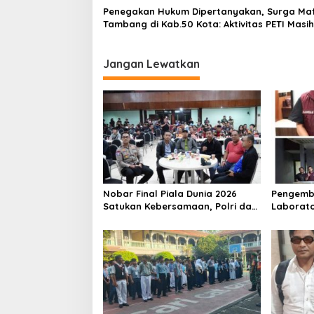
Penegakan Hukum Dipertanyakan, Surga Maf
Tambang di Kab.50 Kota: Aktivitas PETI Masih
Mengepung Kapur IX, Alam Rusak
Jangan Lewatkan
Nobar Final Piala Dunia 2026
Pengemb
Satukan Kebersamaan, Polri dan
Laborato
Masyarakat Perkuat Silaturahmi
Dua Pem
di Jakarta Barat
Ditangka
1,5 Ton 