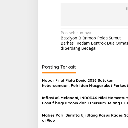
I
N
Pos sebelumnya
Batalyon B Brimob Polda Sumut
a
Berhasil Redam Bentrok Dua Orma
v
di Serdang Bedagai
i
g
Posting Terkait
a
s
Nobar Final Piala Dunia 2026 Satukan
Kebersamaan, Polri dan Masyarakat Perkua
i
Silaturahmi di Jakarta Barat
p
Inflasi AS Melandai, INDODAX Nilai Momentu
Positif bagi Bitcoin dan Ethereum Jelang ET
o
Genesis Day
s
Mabes Polri Diminta Uji Ulang Kasus Kades 
di Riau