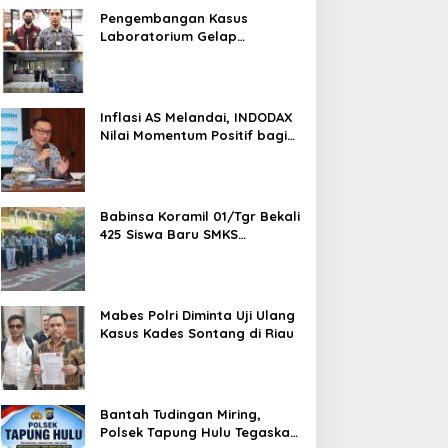
Pengembangan Kasus
Laboratorium Gelap
Semarang, Dua Pemasok
Bahan Baku Ditangkap di
Cakung Hingga Sita 1,5 Ton
Bahan Baku
Inflasi AS Melandai, INDODAX
Nilai Momentum Positif bagi
Bitcoin dan Ethereum Jelang
ETH Genesis Day
Babinsa Koramil 01/Tgr Bekali
425 Siswa Baru SMKS
Yupentek 1 dengan PBB dan
Wawasan Kebangsaan
Mabes Polri Diminta Uji Ulang
Kasus Kades Sontang di Riau
Bantah Tudingan Miring,
Polsek Tapung Hulu Tegaskan