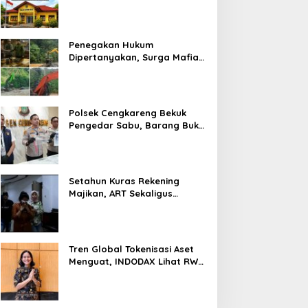
Prosedur Hukum Kasus Curat
PLTD Sudah Sesuai SOP
Penegakan Hukum
Dipertanyakan, Surga Mafia
Tambang di Kab.50 Kota:
Aktivitas PETI Masih
Mengepung Kapur IX, Alam
Rusak
Polsek Cengkareng Bekuk
Pengedar Sabu, Barang Bukti
Nyaris 10 Gram Diamankan
Setahun Kuras Rekening
Majikan, ART Sekaligus
Perawat Lansia Ditangkap
Polsek Kalideres
Tren Global Tokenisasi Aset
Menguat, INDODAX Lihat RWA
Jadi Salah Satu Motor
Pertumbuhan Baru Industri
Kripto