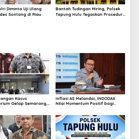
ri Diminta Uji Ulang
Bantah Tudingan Miring, Polsek
des Sontang di Riau
Tapung Hulu Tegaskan Prosedur
Hukum Kasus Curat PLTD Sudah
Sesuai SOP
angan Kasus
Inflasi AS Melandai, INDODAX
rium Gelap Semarang,
Nilai Momentum Positif bagi
asok Bahan Baku
Bitcoin dan Ethereum Jelang ETH
p di Cakung Hingga Sita
Genesis Day
Bahan Baku