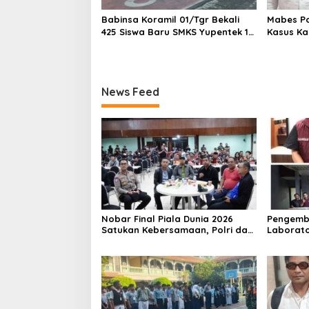
Babinsa Koramil 01/Tgr Bekali
Mabes Pol
425 Siswa Baru SMKS Yupentek 1
Kasus Ka
dengan PBB dan Wawasan
Kebangsaan
News Feed
Nobar Final Piala Dunia 2026
Pengemb
Satukan Kebersamaan, Polri dan
Laborato
Masyarakat Perkuat Silaturahmi
Dua Pem
di Jakarta Barat
Ditangka
1,5 Ton 