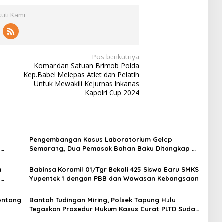
kuti Kami
Pos berikutnya
Komandan Satuan Brimob Polda
s
Kep.Babel Melepas Atlet dan Pelatih
Untuk Mewakili Kejurnas Inkanas
Kapolri Cup 2024
Pengembangan Kasus Laboratorium Gelap
t
Semarang, Dua Pemasok Bahan Baku Ditangkap di
Cakung Hingga Sita 1,5 Ton Bahan Baku
m
Babinsa Koramil 01/Tgr Bekali 425 Siswa Baru SMKS
H
Yupentek 1 dengan PBB dan Wawasan Kebangsaan
Sontang
Bantah Tudingan Miring, Polsek Tapung Hulu
Tegaskan Prosedur Hukum Kasus Curat PLTD Sudah
Sesuai SOP