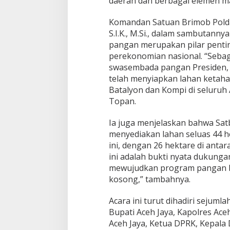
daerah dan berbagai elemen m
P
O
Komandan Satuan Brimob Polda
L
S.I.K., M.Si., dalam sambutan
D
A
pangan merupakan pilar pentin
A
perekonomian nasional. “Sebaga
C
swasembada pangan Presiden, 
E
telah menyiapkan lahan ketaha
H
D
Batalyon dan Kompi di seluruh 
U
Topan.
K
U
Ia juga menjelaskan bahwa Sat
N
menyediakan lahan seluas 44
G
K
ini, dengan 26 hektare di antar
E
ini adalah bukti nyata dukung
T
mewujudkan program pangan be
A
kosong,” tambahnya.
H
A
N
Acara ini turut dihadiri sejumla
A
Bupati Aceh Jaya, Kapolres Aceh
N
Aceh Jaya, Ketua DPRK, Kepala 
P