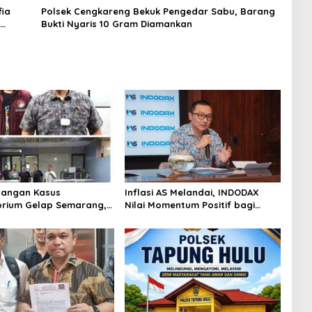
ia
Polsek Cengkareng Bekuk Pengedar Sabu, Barang
Bukti Nyaris 10 Gram Diamankan
angan Kasus
Inflasi AS Melandai, INDODAX
rium Gelap Semarang,
Nilai Momentum Positif bagi
asok Bahan Baku
Bitcoin dan Ethereum Jelang ETH
p di Cakung Hingga Sita
Genesis Day
Bahan Baku