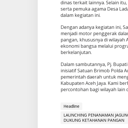
dinas terkait lainnya. Selain it
A
serta pemuka agama Desa Ladan
N
G
dalam kegiatan ini.
A
N
Dengan adanya kegiatan ini, S
menjadi motor penggerak dal
pangan, khususnya di wilayah A
ekonomi bangsa melalui prog
berkelanjutan.
Dalam sambutannya, Pj. Bupati
inisiatif Satuan Brimob Polda Ac
pemerintah daerah untuk meng
Kabupaten Aceh Jaya. Kami ber
percontohan bagi wilayah lain 
Headline
LAUNCHING PENANAMAN JAGUN
DUKUNG KETAHANAN PANGAN