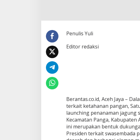
A
N
J
A
G
U
Penulis Yuli
N
G
Editor redaksi
S
E
R
E
N
T
A
K
S
A
Berantas.co.id, Aceh Jaya – 
T
terkait ketahanan pangan, Sa
B
launching penanaman jagung s
R
Kecamatan Panga, Kabupaten Ace
I
ini merupakan bentuk dukunga
M
O
Presiden terkait swasembada 
B