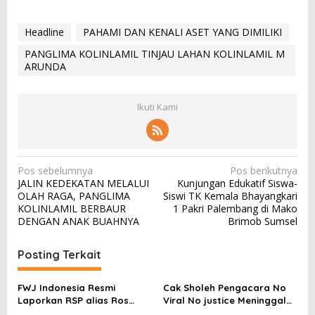
Headline
PAHAMI DAN KENALI ASET YANG DIMILIKI
PANGLIMA KOLINLAMIL TINJAU LAHAN KOLINLAMIL M
ARUNDA
Ikuti Kami
N
Pos sebelumnya
Pos berikutnya
JALIN KEDEKATAN MELALUI
Kunjungan Edukatif Siswa-
a
OLAH RAGA, PANGLIMA
Siswi TK Kemala Bhayangkari
v
KOLINLAMIL BERBAUR
1 Pakri Palembang di Mako
DENGAN ANAK BUAHNYA
Brimob Sumsel
i
g
Posting Terkait
a
s
FWJ Indonesia Resmi
Cak Sholeh Pengacara No
Laporkan RSP alias Ros
Viral No justice Meninggal
i
dengan Pasal UU ITE
Dunia