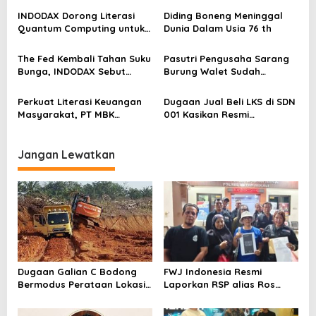
p
INDODAX Dorong Literasi
Diding Boneng Meninggal
o
Quantum Computing untuk
Dunia Dalam Usia 76 th
Perkuat Kesiapan Ekosistem
s
Blockchain
The Fed Kembali Tahan Suku
Pasutri Pengusaha Sarang
Bunga, INDODAX Sebut
Burung Walet Sudah
Kepastian Kebijakan Dorong
Berstatus Tersangka,
Sentimen Pasar
Pelapor Desak Polda Jambi
Perkuat Literasi Keuangan
Dugaan Jual Beli LKS di SDN
Segera Lakukan Penahanan
Masyarakat, PT MBK
001 Kasikan Resmi
Ventura Salurkan Bantuan
Dilaporkan ke Polres
Karpet Masjid di Pakuhaji
Kampar, Pemred – Pimum
Metroterkini.id Desak Usut
Jangan Lewatkan
Kasus Ini
Dugaan Galian C Bodong
FWJ Indonesia Resmi
Bermodus Perataan Lokasi
Laporkan RSP alias Ros
Mencuat, Krimsus Polda
dengan Pasal UU ITE
Riau Akan Tinjauan Lokasi