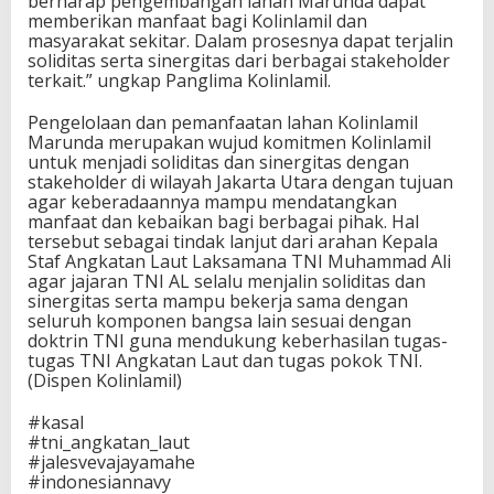
berharap pengembangan lahan Marunda dapat
memberikan manfaat bagi Kolinlamil dan
masyarakat sekitar. Dalam prosesnya dapat terjalin
soliditas serta sinergitas dari berbagai stakeholder
terkait.” ungkap Panglima Kolinlamil.
Pengelolaan dan pemanfaatan lahan Kolinlamil
Marunda merupakan wujud komitmen Kolinlamil
untuk menjadi soliditas dan sinergitas dengan
stakeholder di wilayah Jakarta Utara dengan tujuan
agar keberadaannya mampu mendatangkan
manfaat dan kebaikan bagi berbagai pihak. Hal
tersebut sebagai tindak lanjut dari arahan Kepala
Staf Angkatan Laut Laksamana TNI Muhammad Ali
agar jajaran TNI AL selalu menjalin soliditas dan
sinergitas serta mampu bekerja sama dengan
seluruh komponen bangsa lain sesuai dengan
doktrin TNI guna mendukung keberhasilan tugas-
tugas TNI Angkatan Laut dan tugas pokok TNI.
(Dispen Kolinlamil)
#kasal
#tni_angkatan_laut
#jalesvevajayamahe
#indonesiannavy