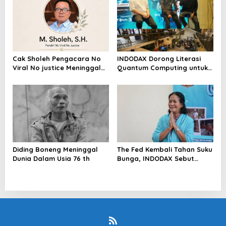
Cak Sholeh Pengacara No
INDODAX Dorong Literasi
Viral No justice Meninggal
Quantum Computing untuk
Dunia
Perkuat Kesiapan Ekosistem
Blockchain
Diding Boneng Meninggal
The Fed Kembali Tahan Suku
Dunia Dalam Usia 76 th
Bunga, INDODAX Sebut
Kepastian Kebijakan Dorong
Sentimen Pasar