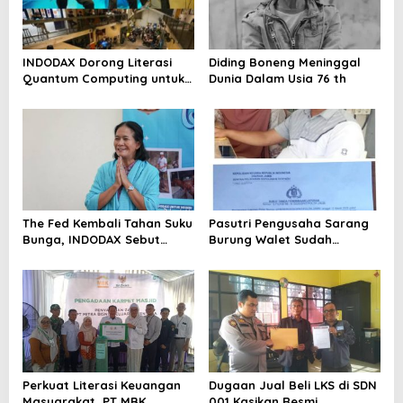
INDODAX Dorong Literasi
Diding Boneng Meninggal
Quantum Computing untuk
Dunia Dalam Usia 76 th
Perkuat Kesiapan Ekosistem
Blockchain
The Fed Kembali Tahan Suku
Pasutri Pengusaha Sarang
Bunga, INDODAX Sebut
Burung Walet Sudah
Kepastian Kebijakan Dorong
Berstatus Tersangka,
Sentimen Pasar
Pelapor Desak Polda Jambi
Segera Lakukan Penahanan
Perkuat Literasi Keuangan
Dugaan Jual Beli LKS di SDN
Masyarakat, PT MBK
001 Kasikan Resmi