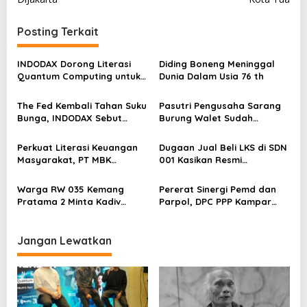
i
Posting Terkait
g
a
INDODAX Dorong Literasi
Diding Boneng Meninggal
s
Quantum Computing untuk
Dunia Dalam Usia 76 th
Perkuat Kesiapan Ekosistem
i
Blockchain
The Fed Kembali Tahan Suku
Pasutri Pengusaha Sarang
p
Bunga, INDODAX Sebut
Burung Walet Sudah
o
Kepastian Kebijakan Dorong
Berstatus Tersangka,
Sentimen Pasar
Pelapor Desak Polda Jambi
s
Perkuat Literasi Keuangan
Dugaan Jual Beli LKS di SDN
Segera Lakukan Penahanan
Masyarakat, PT MBK
001 Kasikan Resmi
Ventura Salurkan Bantuan
Dilaporkan ke Polres
Karpet Masjid di Pakuhaji
Kampar, Pemred – Pimum
Warga RW 035 Kemang
Pererat Sinergi Pemd dan
Metroterkini.id Desak Usut
Pratama 2 Minta Kadiv
Parpol, DPC PPP Kampar
Kasus Ini
Propam Evaluasi Penyidik
Audiensi Bersam Bupati dan
dan Personel Paminal Polres
Wakil Bupati Kampar
Metro Bekasi Kota
Jangan Lewatkan