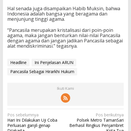
Hal senada juga disampaikan Habib Muksin, bahwa
Indonesia adalah bangsa yang beragama dan
menjunjung tinggi agama.
“Pancasila merupakan kristalisasi dari poin-poin
agama, maka jangan benturkan nilai-nilai Pancasila
dengan agama dan jangan jadikan Pancasila sebagai
alat mendiskriminasi.” tegasnya.
Headline
Ini Penjelasan ARUN
Pancasila Sebagai Hirarkhi Hukum
Ikuti Kami
N
Pos sebelumnya
Pos berikutnya
Hari Ini Dilakukan Uji Coba
Polsek Metro TamanSari
a
Perluasan ganjil-genap
Berhasil Ringkus Penjambret
v
DiJakarta
Kota Tua