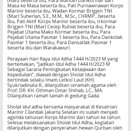
(Han) beserta Ibu, Para Mantan Dankormar dari
Masa ke Masa beserta ibu, Pati Purnawirawan Korps
Marinir beserta ibu, Wadan Kormar Brigjen TNI
(Mar) Suherlan, S.E., M.M., M.Sc., CHRMP., beserta
ibu, Pati Aktif Korps Marinir beserta ibu, Irkormar
Brigjen TNI (Mar) Cecep Ruhiat beserta ibu, Para
Pejabat Utama Mako Kormar beserta ibu, Para
Pejabat Utama Pasmar 1 beserta ibu, Para Dankolak
Pasmar 1 beserta ibu, Para Dansatlak Pasmar 1
beserta ibu dan Warakawuri.
Perayaan Hari Raya Idul Adha 1444 H/2023 M yang
bertemakan, “Jadikan Idul Adha 1444 H/2023 M
Sebagai Sarana Peningkatan Ketaqwaan dan
Kepedulian”, diawali dengan Sholat Idul Adha
bertindak selaku Imam Letkol Laut (KH)
Syukriadinata R., dilanjutkan ceramah agama oleh
Prof. DR. KH. Othman Omar Shihab, LC., MA.
Dilanjutkan ramah tamah di gedung Gada.
Sholat idul adha bersama masyarakat di Kesatrian
Marinir Cilandak Jakarta Selatan ini sudah menjadi
agenda tahunan Korps Marinir dari tahun ke tahun.
Selesai melaksanakan Sholat Idul Adha, kegiatan
dilanjutkan dengan penyerahan hewan Qurban oleh