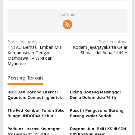
Ikuti Kami
N
Pos sebelumnya
Pos berikutnya
TNI AU Berhasil Emban Misi
Kodam Jaya/Jayakarta Gelar
a
Kemanusiaan Dengan
Sholat Idul Adha 1444 H
v
Membawa 14 WNI dari
Myanmar
i
g
Posting Terkait
a
s
INDODAX Dorong Literasi
Diding Boneng Meninggal
Quantum Computing untuk
Dunia Dalam Usia 76 th
i
Perkuat Kesiapan Ekosistem
p
Blockchain
The Fed Kembali Tahan Suku
Pasutri Pengusaha Sarang
o
Bunga, INDODAX Sebut
Burung Walet Sudah
Kepastian Kebijakan Dorong
Berstatus Tersangka,
s
Sentimen Pasar
Pelapor Desak Polda Jambi
Perkuat Literasi Keuangan
Dugaan Jual Beli LKS di SDN
Segera Lakukan Penahanan
Masyarakat, PT MBK
001 Kasikan Resmi