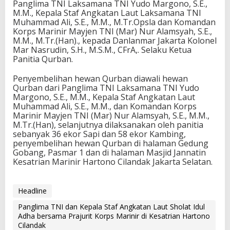
Panglima TNI Laksamana TNI Yudo Margono, S.E.,
M.M., Kepala Staf Angkatan Laut Laksamana TNI
Muhammad Ali, S.E., M.M., M.Tr.Opsla dan Komandan
Korps Marinir Mayjen TNI (Mar) Nur Alamsyah, S.E.,
M.M., M.Tr.(Han)., kepada Danlanmar Jakarta Kolonel
Mar Nasrudin, S.H., M.S.M., CFrA,. Selaku Ketua
Panitia Qurban.
Penyembelihan hewan Qurban diawali hewan
Qurban dari Panglima TNI Laksamana TNI Yudo
Margono, S.E., M.M., Kepala Staf Angkatan Laut
Muhammad Ali, S.E., M.M., dan Komandan Korps
Marinir Mayjen TNI (Mar) Nur Alamsyah, S.E., M.M.,
M.Tr.(Han), selanjutnya dilaksanakan oleh panitia
sebanyak 36 ekor Sapi dan 58 ekor Kambing,
penyembelihan hewan Qurban di halaman Gedung
Gobang, Pasmar 1 dan di halaman Masjid Jannatin
Kesatrian Marinir Hartono Cilandak Jakarta Selatan.
Headline
Panglima TNI dan Kepala Staf Angkatan Laut Sholat Idul
Adha bersama Prajurit Korps Marinir di Kesatrian Hartono
Cilandak