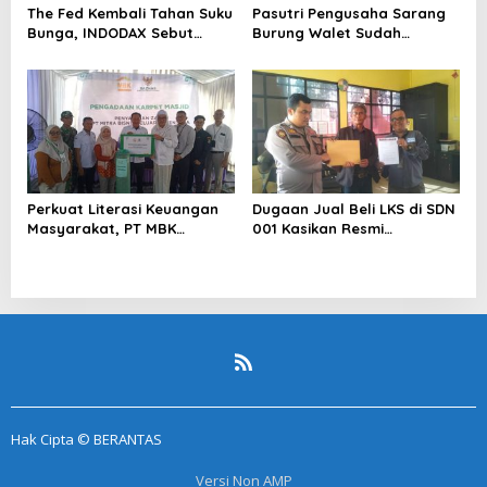
The Fed Kembali Tahan Suku
Pasutri Pengusaha Sarang
Bunga, INDODAX Sebut
Burung Walet Sudah
Kepastian Kebijakan Dorong
Berstatus Tersangka,
Sentimen Pasar
Pelapor Desak Polda Jambi
Segera Lakukan Penahanan
Perkuat Literasi Keuangan
Dugaan Jual Beli LKS di SDN
Masyarakat, PT MBK
001 Kasikan Resmi
Ventura Salurkan Bantuan
Dilaporkan ke Polres
Karpet Masjid di Pakuhaji
Kampar, Pemred – Pimum
Metroterkini.id Desak Usut
Kasus Ini
Hak Cipta © BERANTAS
Versi Non AMP