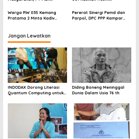
Ventura Salurkan Bantuan
Dilaporkan ke Polres
Karpet Masjid di Pakuhaji
Kampar, Pemred – Pimum
Warga RW 035 Kemang
Pererat Sinergi Pemd dan
Metroterkini.id Desak Usut
Pratama 2 Minta Kadiv
Parpol, DPC PPP Kampar
Kasus Ini
Propam Evaluasi Penyidik
Audiensi Bersam Bupati dan
dan Personel Paminal Polres
Wakil Bupati Kampar
Metro Bekasi Kota
Jangan Lewatkan
INDODAX Dorong Literasi
Diding Boneng Meninggal
Quantum Computing untuk
Dunia Dalam Usia 76 th
Perkuat Kesiapan Ekosistem
Blockchain