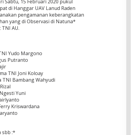
ri Sabtu, 15 Februari 2020 pukul
mpat di Hanggar UAV Lanud Raden
aksanakan pengamanan keberangkatan
an yang di Observasi di Natuna*
 TNI AU.
 TNI Yudo Margono
Agus Putranto
jir
ma TNI Joni Koloay
sma TNI Bambang Wahyudi
Rizal
 Ngesti Yuni
airlyanto
Ferry Kriswardana
Karyanto
 sbb :*