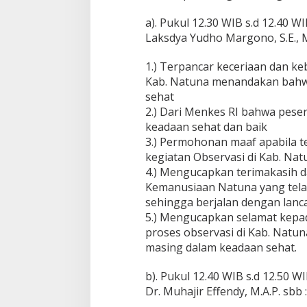
i
N
a). Pukul 12.30 WIB s.d 12.40
a
Laksdya Yudho Margono, S.E., 
t
u
1.) Terpancar keceriaan dan ke
n
Kab. Natuna menandakan bahw
a
sehat
2.) Dari Menkes RI bahwa peser
keadaan sehat dan baik
3.) Permohonan maaf apabila t
kegiatan Observasi di Kab. Nat
4.) Mengucapkan terimakasih d
Kemanusiaan Natuna yang tela
sehingga berjalan dengan lanc
5.) Mengucapkan selamat kepa
proses observasi di Kab. Natu
masing dalam keadaan sehat.
b). Pukul 12.40 WIB s.d 12.50
Dr. Muhajir Effendy, M.A.P. sbb :