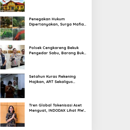
Prosedur Hukum Kasus Curat
PLTD Sudah Sesuai SOP
Penegakan Hukum
Dipertanyakan, Surga Mafia
Tambang di Kab.50 Kota:
Aktivitas PETI Masih
Mengepung Kapur IX, Alam
Rusak
Polsek Cengkareng Bekuk
Pengedar Sabu, Barang Bukti
Nyaris 10 Gram Diamankan
Setahun Kuras Rekening
Majikan, ART Sekaligus
Perawat Lansia Ditangkap
Polsek Kalideres
Tren Global Tokenisasi Aset
Menguat, INDODAX Lihat RWA
Jadi Salah Satu Motor
Pertumbuhan Baru Industri
Kripto