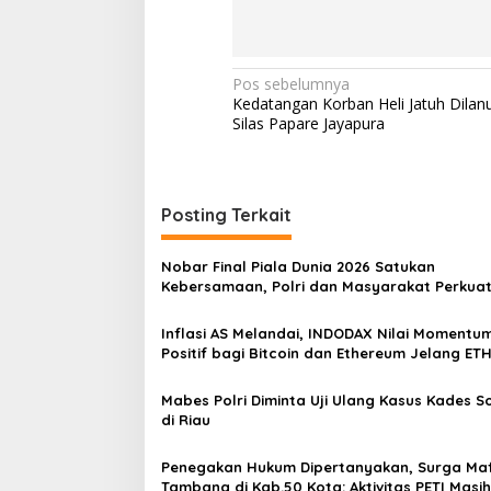
N
Pos sebelumnya
Kedatangan Korban Heli Jatuh Dilan
a
Silas Papare Jayapura
v
i
g
Posting Terkait
a
s
Nobar Final Piala Dunia 2026 Satukan
Kebersamaan, Polri dan Masyarakat Perkua
i
Silaturahmi di Jakarta Barat
p
Inflasi AS Melandai, INDODAX Nilai Momentu
Positif bagi Bitcoin dan Ethereum Jelang ET
o
Genesis Day
s
Mabes Polri Diminta Uji Ulang Kasus Kades 
di Riau
Penegakan Hukum Dipertanyakan, Surga Maf
Tambang di Kab.50 Kota: Aktivitas PETI Masih