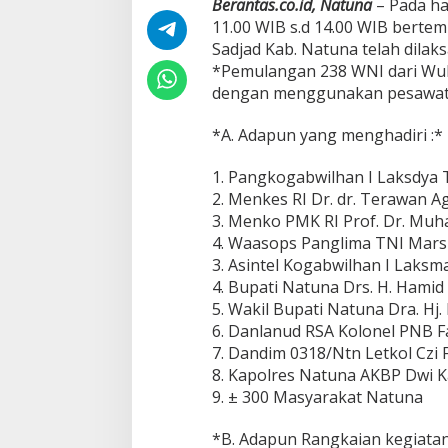
Berantas.co.id, Natuna
– Pada ha
D
11.00 WIB s.d 14.00 WIB berte
a
r
Sadjad Kab. Natuna telah dil
i
*Pemulangan 238 WNI dari Wuh
W
dengan menggunakan pesawat
u
h
*A. Adapun yang menghadiri :*
a
n
Y
1. Pangkogabwilhan I Laksdya
a
2. ‎Menkes RI Dr. dr. Terawan 
n
3. ‎Menko PMK RI Prof. Dr. Muha
g
4. ‎Waasops Panglima TNI Mars
D
i
3. Asintel Kogabwilhan I Lak
O
4. Bupati Natuna Drs. H. Hamid 
b
5. ‎Wakil Bupati Natuna Dra. Hj.
s
6. Danlanud RSA Kolonel PNB F
e
r
7. Dandim 0318/Ntn Letkol Czi 
v
8. Kapolres Natuna AKBP Dwi 
a
9. ‎± 300 Masyarakat Natuna
s
i
*B. Adapun Rangkaian kegiatan
D