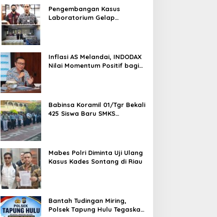
Pengembangan Kasus
Laboratorium Gelap
Semarang, Dua Pemasok
Bahan Baku Ditangkap di
Cakung Hingga Sita 1,5 Ton
Bahan Baku
Inflasi AS Melandai, INDODAX
Nilai Momentum Positif bagi
Bitcoin dan Ethereum Jelang
ETH Genesis Day
Babinsa Koramil 01/Tgr Bekali
425 Siswa Baru SMKS
Yupentek 1 dengan PBB dan
Wawasan Kebangsaan
Mabes Polri Diminta Uji Ulang
Kasus Kades Sontang di Riau
Bantah Tudingan Miring,
Polsek Tapung Hulu Tegaskan