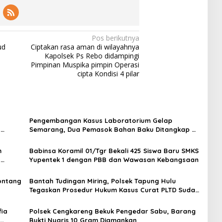
Pos berikutnya
ud
Ciptakan rasa aman di wilayahnya
Kapolsek Ps Rebo didampingi
Pimpinan Muspika pimpin Operasi
cipta Kondisi 4 pilar
Pengembangan Kasus Laboratorium Gelap
t
Semarang, Dua Pemasok Bahan Baku Ditangkap di
Cakung Hingga Sita 1,5 Ton Bahan Baku
m
Babinsa Koramil 01/Tgr Bekali 425 Siswa Baru SMKS
H
Yupentek 1 dengan PBB dan Wawasan Kebangsaan
Sontang
Bantah Tudingan Miring, Polsek Tapung Hulu
Tegaskan Prosedur Hukum Kasus Curat PLTD Sudah
Sesuai SOP
ia
Polsek Cengkareng Bekuk Pengedar Sabu, Barang
Bukti Nyaris 10 Gram Diamankan