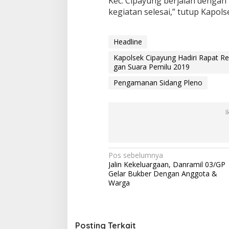
Kec. Cipayung berjalan dengan 
n
kegiatan selesai,” tutup Kapols
e
t
a
Headline
p
a
Kapolsek Cipayung Hadiri Rapat Re
n
gan Suara Pemilu 2019
H
a
Pengamanan Sidang Pleno
s
i
l
I
P
e
n
g
h
N
Pos sebelumnya
i
Jalin Kekeluargaan, Danramil 03/GP
a
t
Gelar Bukber Dengan Anggota &
u
v
Warga
n
i
g
a
g
n
Posting Terkait
S