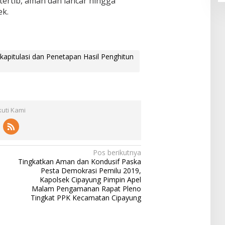
tertib, aman dan lancar hingga
ek.
kapitulasi dan Penetapan Hasil Penghitun
kuti Kami
Pos berikutnya
Tingkatkan Aman dan Kondusif Paska
Pesta Demokrasi Pemilu 2019,
Kapolsek Cipayung Pimpin Apel
Malam Pengamanan Rapat Pleno
Tingkat PPK Kecamatan Cipayung