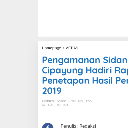
Homepage
/
ACTUAL
P
e
Pengamanan Sidang
n
g
Cipayung Hadiri Ra
a
m
Penetapan Hasil Pe
a
n
2019
a
n
S
Redaksi
Selasa, 7 Mei 2019 - 19:22
i
ACTUAL
,
DAERAH
d
a
n
g
Penulis : Redaksi