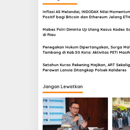
a
u
s
a
Inflasi AS Melandai, INDODAX Nilai Momentu
i
r
Positif bagi Bitcoin dan Ethereum Jelang ET
a
Genesis Day
p
P
Mabes Polri Diminta Uji Ulang Kasus Kades 
e
o
di Riau
m
s
i
l
Penegakan Hukum Dipertanyakan, Surga Maf
u
Tambang di Kab.50 Kota: Aktivitas PETI Masih
2
Mengepung Kapur IX, Alam Rusak
0
Setahun Kuras Rekening Majikan, ART Sekali
1
Perawat Lansia Ditangkap Polsek Kalideres
9
Jangan Lewatkan