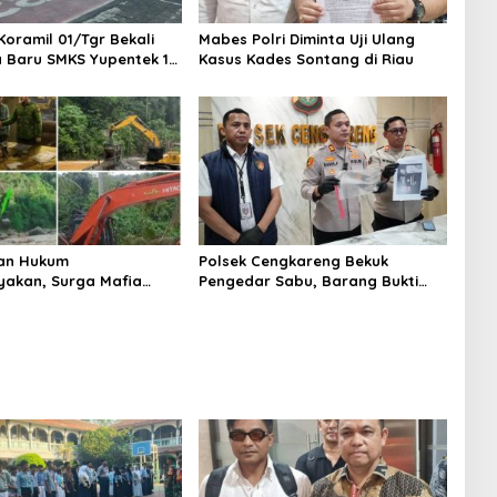
Koramil 01/Tgr Bekali
Mabes Polri Diminta Uji Ulang
a Baru SMKS Yupentek 1
Kasus Kades Sontang di Riau
PBB dan Wawasan
aan
an Hukum
Polsek Cengkareng Bekuk
yakan, Surga Mafia
Pengedar Sabu, Barang Bukti
di Kab.50 Kota:
Nyaris 10 Gram Diamankan
s PETI Masih Mengepung
, Alam Rusak