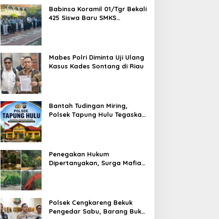
Babinsa Koramil 01/Tgr Bekali
425 Siswa Baru SMKS
Yupentek 1 dengan PBB dan
Wawasan Kebangsaan
Mabes Polri Diminta Uji Ulang
Kasus Kades Sontang di Riau
Bantah Tudingan Miring,
Polsek Tapung Hulu Tegaskan
Prosedur Hukum Kasus Curat
PLTD Sudah Sesuai SOP
Penegakan Hukum
Dipertanyakan, Surga Mafia
Tambang di Kab.50 Kota:
Aktivitas PETI Masih
Mengepung Kapur IX, Alam
Rusak
Polsek Cengkareng Bekuk
Pengedar Sabu, Barang Bukti