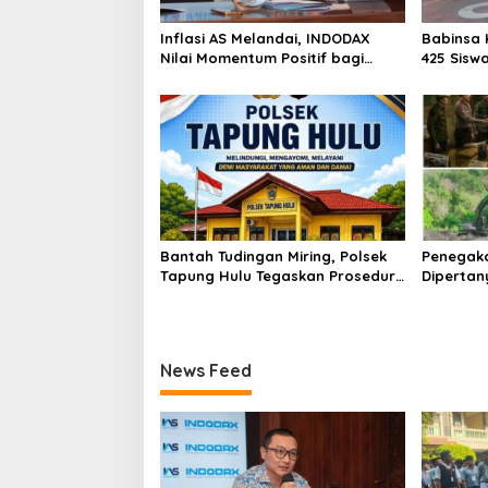
Inflasi AS Melandai, INDODAX
Babinsa 
Nilai Momentum Positif bagi
425 Sisw
Bitcoin dan Ethereum Jelang ETH
dengan 
Genesis Day
Kebangs
Bantah Tudingan Miring, Polsek
Penegak
Tapung Hulu Tegaskan Prosedur
Dipertan
Hukum Kasus Curat PLTD Sudah
Tambang 
Sesuai SOP
Aktivita
Kapur IX
News Feed