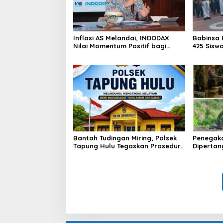
Inflasi AS Melandai, INDODAX
Babinsa 
Nilai Momentum Positif bagi
425 Sisw
Bitcoin dan Ethereum Jelang ETH
dengan 
Genesis Day
Kebangs
Bantah Tudingan Miring, Polsek
Penegak
Tapung Hulu Tegaskan Prosedur
Dipertan
Hukum Kasus Curat PLTD Sudah
Tambang 
Sesuai SOP
Aktivita
Kapur IX