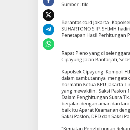
P
Sumber : tile
l
e
n
Berantas.co.id Jakarta- Kapol
o
SUHARTONO S.IP. SH.MH hadiri 
,
K
Penetapan Hasil Perhitungan 
a
p
o
Rapat Pleno yang di selenggar
l
Cipayung Jalan Bantarjati, Sela
s
e
k
Kapolsek Cipayung Kompol. 
C
dalam sambutannya mengatak
i
hormatin Ketua KPU Jakarta Ti
p
yang mewakilin , Saksi Paslon 1 
a
y
Dalam Penghitungan Suara Tk. K
u
berjalan dengan aman dan lanc
n
baik itu Aparat Keamanan deng
g
Saksi Paslon, DPD dan Saksi Part
H
a
d
“Kegiatan Penghitungan Rekapit