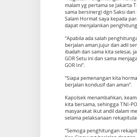
i
malam yg pertama se Jakarta Ti
r
sama bersinergi dgn Saksi dan u
i
Salam Hormat saya kepada par
R
dapat menjalankan penghitunga
a
p
a
“Apabila ada salah penghitun
t
berjalan aman.jujur dan adil s
R
ibadah dan sama kita selesai, j
e
GOR Setu ini dan sama menjaga
k
a
GOR Ini”.
p
i
“Siapa pemenangan kita hormati
t
berjalan kondusif dan aman”.
u
l
a
Kapolsek menambahkan, keam
s
kita bersama, sehingga TNI-
i
masyarakat ikut andil dalam 
d
selama pelaksanaan rekapitula
a
n
P
“Semoga penghitungan rekapitul
e