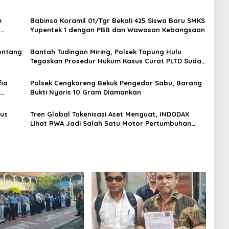
m
Babinsa Koramil 01/Tgr Bekali 425 Siswa Baru SMKS
H
Yupentek 1 dengan PBB dan Wawasan Kebangsaan
Sontang
Bantah Tudingan Miring, Polsek Tapung Hulu
Tegaskan Prosedur Hukum Kasus Curat PLTD Sudah
Sesuai SOP
ia
Polsek Cengkareng Bekuk Pengedar Sabu, Barang
Bukti Nyaris 10 Gram Diamankan
gus
Tren Global Tokenisasi Aset Menguat, INDODAX
Lihat RWA Jadi Salah Satu Motor Pertumbuhan
Baru Industri Kripto