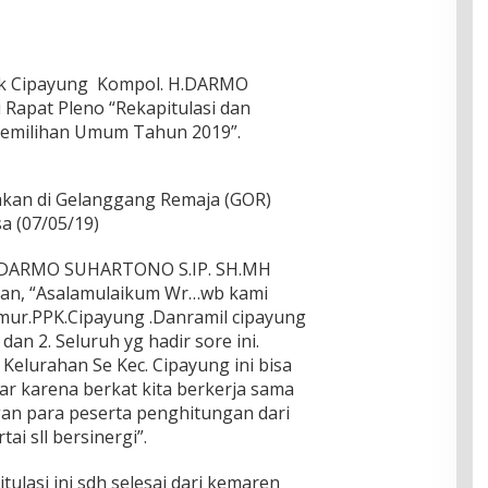
sek Cipayung Kompol. H.DARMO
Rapat Pleno “Rekapitulasi dan
Pemilihan Umum Tahun 2019”.
akan di Gelanggang Remaja (GOR)
sa (07/05/19)
H.DARMO SUHARTONO S.IP. SH.MH
an, “Asalamulaikum Wr…wb kami
mur.PPK.Cipayung .Danramil cipayung
dan 2. Seluruh yg hadir sore ini.
elurahan Se Kec. Cipayung ini bisa
ar karena berkat kita berkerja sama
an para peserta penghitungan dari
ai sll bersinergi”.
ulasi ini sdh selesai dari kemaren