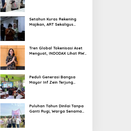
Nyaris 10 Gram Diamankan
Setahun Kuras Rekening
Majikan, ART Sekaligus
Perawat Lansia Ditangkap
Polsek Kalideres
Tren Global Tokenisasi Aset
Menguat, INDODAX Lihat RWA
Jadi Salah Satu Motor
Pertumbuhan Baru Industri
Kripto
Peduli Generasi Bangsa
Mayor Inf Zein Terjung
Langsung Berikan Materi
Kebangsaan Dan Bela
Negara Dalam MPLS Di
Sekolah
Puluhan Tahun Dinilai Tanpa
Ganti Rugi, Warga Senama
Nenek Desak PTPN IV
Regional III Hentikan Aktivitas
di Lahan Sengketa