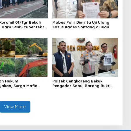
Koramil 01/Tgr Bekali
Mabes Polri Diminta Uji Ulang
a Baru SMKS Yupentek 1
Kasus Kades Sontang di Riau
PBB dan Wawasan
aan
an Hukum
Polsek Cengkareng Bekuk
yakan, Surga Mafia
Pengedar Sabu, Barang Bukti
di Kab.50 Kota:
Nyaris 10 Gram Diamankan
s PETI Masih Mengepung
, Alam Rusak
View More