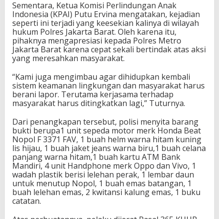
Sementara, Ketua Komisi Perlindungan Anak
Indonesia (KPAI) Putu Ervina mengatakan, kejadian
seperti ini terjadi yang keesekian kalinya di wilayah
hukum Polres Jakarta Barat. Oleh karena itu,
pihaknya mengapresiasi kepada Polres Metro
Jakarta Barat karena cepat sekali bertindak atas aksi
yang meresahkan masyarakat.
“Kami juga mengimbau agar dihidupkan kembali
sistem keamanan lingkungan dan masyarakat harus
berani lapor. Terutama kerjasama terhadap
masyarakat harus ditingkatkan lagi,” Tuturnya.
Dari penangkapan tersebut, polisi menyita barang
bukti berupa1 unit sepeda motor merk Honda Beat
Nopol F 3371 FAV, 1 buah helm warna hitam kuning
lis hijau, 1 buah jaket jeans warna biru,1 buah celana
panjang warna hitam,1 buah kartu ATM Bank
Mandiri, 4 unit Handphone merk Oppo dan Vivo, 1
wadah plastik berisi lelehan perak, 1 lembar daun
untuk menutup Nopol, 1 buah emas batangan, 1
buah lelehan emas, 2 kwitansi kalung emas, 1 buku
catatan.