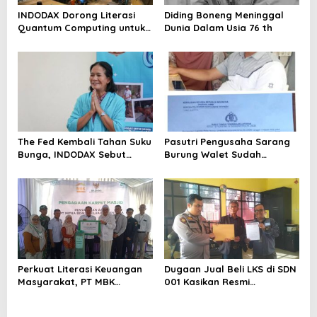
INDODAX Dorong Literasi
Diding Boneng Meninggal
Quantum Computing untuk
Dunia Dalam Usia 76 th
Perkuat Kesiapan Ekosistem
Blockchain
The Fed Kembali Tahan Suku
Pasutri Pengusaha Sarang
Bunga, INDODAX Sebut
Burung Walet Sudah
Kepastian Kebijakan Dorong
Berstatus Tersangka,
Sentimen Pasar
Pelapor Desak Polda Jambi
Segera Lakukan Penahanan
Perkuat Literasi Keuangan
Dugaan Jual Beli LKS di SDN
Masyarakat, PT MBK
001 Kasikan Resmi
Ventura Salurkan Bantuan
Dilaporkan ke Polres
Karpet Masjid di Pakuhaji
Kampar, Pemred – Pimum