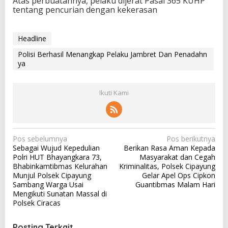
Atas perbuatannya, pelaku dijerat Pasal 365 KUHP
tentang pencurian dengan kekerasan
Headline
Polisi Berhasil Menangkap Pelaku Jambret Dan Penadahn
ya
Ikuti Kami
N
Pos sebelumnya
Pos berikutnya
Sebagai Wujud Kepedulian
Berikan Rasa Aman Kepada
a
Polri HUT Bhayangkara 73,
Masyarakat dan Cegah
v
Bhabinkamtibmas Kelurahan
Kriminalitas, Polsek Cipayung
Munjul Polsek Cipayung
Gelar Apel Ops Cipkon
i
Sambang Warga Usai
Guantibmas Malam Hari
g
Mengikuti Sunatan Massal di
Polsek Ciracas
a
s
Posting Terkait