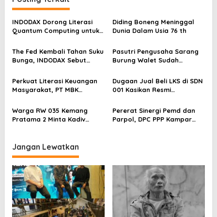
i
p
INDODAX Dorong Literasi
Diding Boneng Meninggal
Quantum Computing untuk
Dunia Dalam Usia 76 th
o
Perkuat Kesiapan Ekosistem
s
Blockchain
The Fed Kembali Tahan Suku
Pasutri Pengusaha Sarang
Bunga, INDODAX Sebut
Burung Walet Sudah
Kepastian Kebijakan Dorong
Berstatus Tersangka,
Sentimen Pasar
Pelapor Desak Polda Jambi
Perkuat Literasi Keuangan
Dugaan Jual Beli LKS di SDN
Segera Lakukan Penahanan
Masyarakat, PT MBK
001 Kasikan Resmi
Ventura Salurkan Bantuan
Dilaporkan ke Polres
Karpet Masjid di Pakuhaji
Kampar, Pemred – Pimum
Warga RW 035 Kemang
Pererat Sinergi Pemd dan
Metroterkini.id Desak Usut
Pratama 2 Minta Kadiv
Parpol, DPC PPP Kampar
Kasus Ini
Propam Evaluasi Penyidik
Audiensi Bersam Bupati dan
dan Personel Paminal Polres
Wakil Bupati Kampar
Metro Bekasi Kota
Jangan Lewatkan