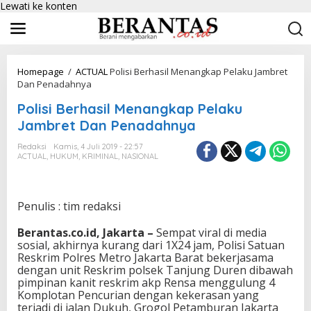
Lewati ke konten
Homepage
/
ACTUAL
Polisi Berhasil Menangkap Pelaku Jambret
Dan Penadahnya
Polisi Berhasil Menangkap Pelaku
Jambret Dan Penadahnya
Redaksi
Kamis, 4 Juli 2019 - 22:57
ACTUAL
,
HUKUM
,
KRIMINAL
,
NASIONAL
Penulis : tim redaksi
Berantas.co.id, Jakarta –
Sempat viral di media
sosial, akhirnya kurang dari 1X24 jam, Polisi Satuan
Reskrim Polres Metro Jakarta Barat bekerjasama
dengan unit Reskrim polsek Tanjung Duren dibawah
pimpinan kanit reskrim akp Rensa menggulung 4
Komplotan Pencurian dengan kekerasan yang
terjadi di jalan Dukuh, Grogol Petamburan Jakarta