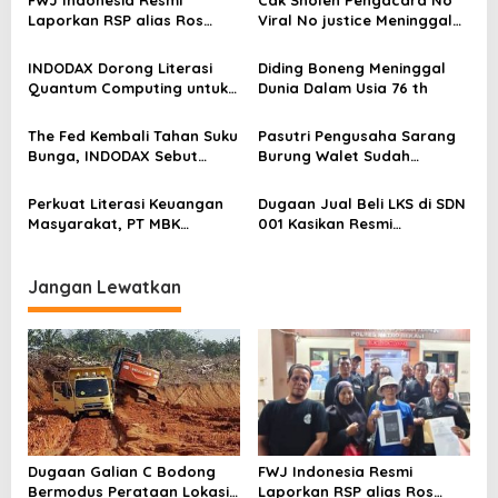
FWJ Indonesia Resmi
Cak Sholeh Pengacara No
s
Laporkan RSP alias Ros
Viral No justice Meninggal
dengan Pasal UU ITE
Dunia
i
INDODAX Dorong Literasi
Diding Boneng Meninggal
p
Quantum Computing untuk
Dunia Dalam Usia 76 th
o
Perkuat Kesiapan Ekosistem
Blockchain
s
The Fed Kembali Tahan Suku
Pasutri Pengusaha Sarang
Bunga, INDODAX Sebut
Burung Walet Sudah
Kepastian Kebijakan Dorong
Berstatus Tersangka,
Sentimen Pasar
Pelapor Desak Polda Jambi
Perkuat Literasi Keuangan
Dugaan Jual Beli LKS di SDN
Segera Lakukan Penahanan
Masyarakat, PT MBK
001 Kasikan Resmi
Ventura Salurkan Bantuan
Dilaporkan ke Polres
Karpet Masjid di Pakuhaji
Kampar, Pemred – Pimum
Metroterkini.id Desak Usut
Jangan Lewatkan
Kasus Ini
Dugaan Galian C Bodong
FWJ Indonesia Resmi
Bermodus Perataan Lokasi
Laporkan RSP alias Ros