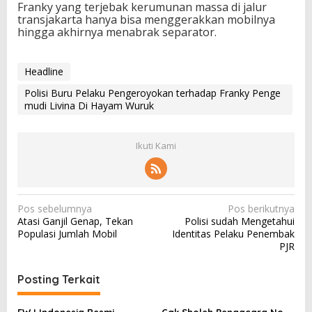
Franky yang terjebak kerumunan massa di jalur
transjakarta hanya bisa menggerakkan mobilnya
hingga akhirnya menabrak separator.
Headline
Polisi Buru Pelaku Pengeroyokan terhadap Franky Penge
mudi Livina Di Hayam Wuruk
Ikuti Kami
N
Pos sebelumnya
Pos berikutnya
Atasi Ganjil Genap, Tekan
Polisi sudah Mengetahui
a
Populasi Jumlah Mobil
Identitas Pelaku Penembak
v
PJR
i
Posting Terkait
g
a