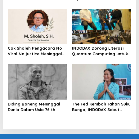
Mencuat, Krimsus Polda
dengan Pasal UU ITE
Riau Akan Tinjauan Lokasi
Cak Sholeh Pengacara No
INDODAX Dorong Literasi
Viral No justice Meninggal
Quantum Computing untuk
Dunia
Perkuat Kesiapan Ekosistem
Blockchain
Diding Boneng Meninggal
The Fed Kembali Tahan Suku
Dunia Dalam Usia 76 th
Bunga, INDODAX Sebut
Kepastian Kebijakan Dorong
Sentimen Pasar