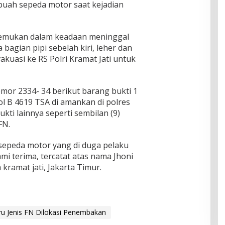
buah sepeda motor saat kejadian
itemukan dalam keadaan meninggal
bagian pipi sebelah kiri, leher dan
vakuasi ke RS Polri Kramat Jati untuk
or 2334- 34 berikut barang bukti 1
 B 4619 TSA di amankan di polres
kti lainnya seperti sembilan (9)
FN.
k sepeda motor yang di duga pelaku
i terima, tercatat atas nama Jhoni
kramat jati, Jakarta Timur.
ru Jenis FN Dilokasi Penembakan