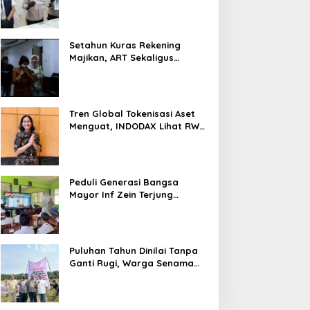
Nyaris 10 Gram Diamankan
Setahun Kuras Rekening
Majikan, ART Sekaligus
Perawat Lansia Ditangkap
Polsek Kalideres
Tren Global Tokenisasi Aset
Menguat, INDODAX Lihat RWA
Jadi Salah Satu Motor
Pertumbuhan Baru Industri
Kripto
Peduli Generasi Bangsa
Mayor Inf Zein Terjung
Langsung Berikan Materi
Kebangsaan Dan Bela
Negara Dalam MPLS Di
Sekolah
Puluhan Tahun Dinilai Tanpa
Ganti Rugi, Warga Senama
Nenek Desak PTPN IV
Regional III Hentikan Aktivitas
di Lahan Sengketa