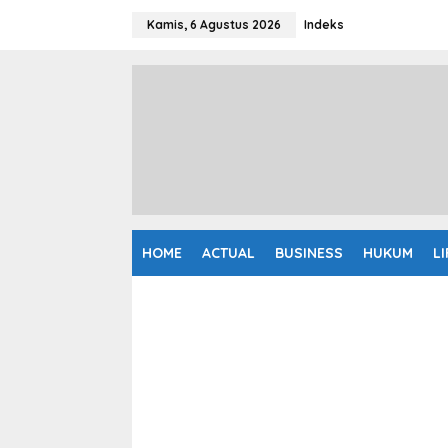
L
e
Kamis, 6 Agustus 2026
Indeks
w
a
t
i
k
e
k
o
n
t
e
n
HOME
ACTUAL
BUSINESS
HUKUM
L