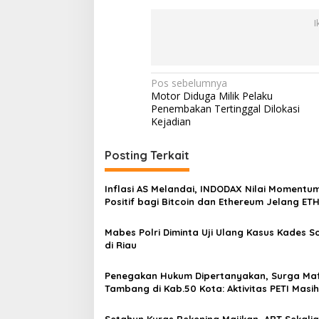
I
N
Pos sebelumnya
Motor Diduga Milik Pelaku
a
Penembakan Tertinggal Dilokasi
v
Kejadian
i
Posting Terkait
g
a
Inflasi AS Melandai, INDODAX Nilai Momentu
s
Positif bagi Bitcoin dan Ethereum Jelang ET
Genesis Day
i
Mabes Polri Diminta Uji Ulang Kasus Kades 
p
di Riau
o
Penegakan Hukum Dipertanyakan, Surga Maf
s
Tambang di Kab.50 Kota: Aktivitas PETI Masih
Mengepung Kapur IX, Alam Rusak