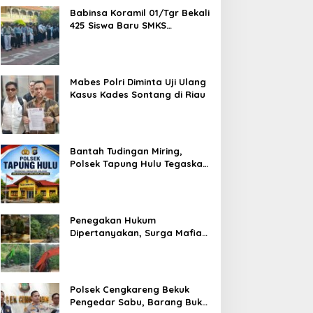
Babinsa Koramil 01/Tgr Bekali
425 Siswa Baru SMKS
Yupentek 1 dengan PBB dan
Wawasan Kebangsaan
Mabes Polri Diminta Uji Ulang
Kasus Kades Sontang di Riau
Bantah Tudingan Miring,
Polsek Tapung Hulu Tegaskan
Prosedur Hukum Kasus Curat
PLTD Sudah Sesuai SOP
Penegakan Hukum
Dipertanyakan, Surga Mafia
Tambang di Kab.50 Kota:
Aktivitas PETI Masih
Mengepung Kapur IX, Alam
Rusak
Polsek Cengkareng Bekuk
Pengedar Sabu, Barang Bukti