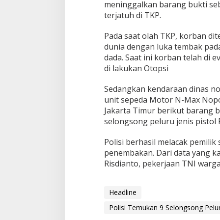
meninggalkan barang bukti se
k
a
terjatuh di TKP.
s
i
Pada saat olah TKP, korban d
P
dunia dengan luka tembak pada 
e
dada. Saat ini korban telah di e
n
e
di lakukan Otopsi
m
b
Sedangkan kendaraan dinas nom
a
unit sepeda Motor N-Max Nopol
k
Jakarta Timur berikut barang bu
a
n
selongsong peluru jenis pistol 
Polisi berhasil melacak pemili
penembakan. Dari data yang kam
Risdianto, pekerjaan TNI warga 
Headline
Polisi Temukan 9 Selongsong Pelu