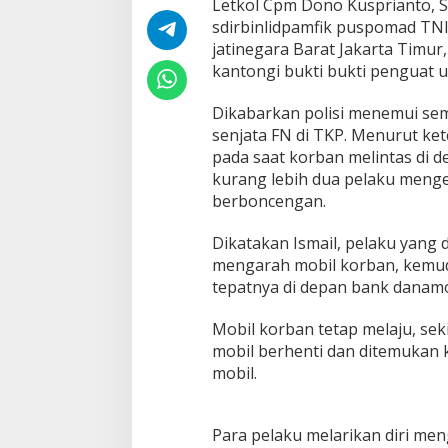
Letkol Cpm Dono Kusprianto, 
l
sdirbinlidpamfik puspomad TNI A
o
n
jatinegara Barat Jakarta Timur,
g
kantongi bukti bukti penguat
s
o
Dikabarkan polisi menemui semb
n
senjata FN di TKP. Menurut ket
g
P
pada saat korban melintas di d
e
kurang lebih dua pelaku meng
l
berboncengan.
u
r
Dikatakan Ismail, pelaku yang
u
J
mengarah mobil korban, kemud
e
tepatnya di depan bank danam
n
i
Mobil korban tetap melaju, sek
s
mobil berhenti dan ditemukan 
F
N
mobil.
D
i
l
Para pelaku melarikan diri me
o