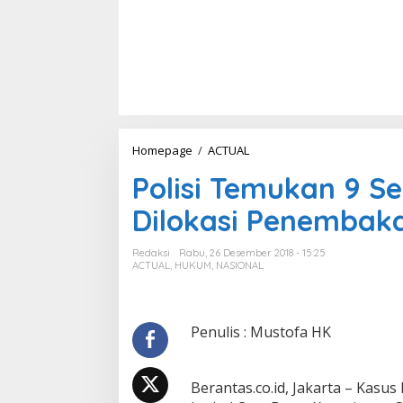
Homepage
/
ACTUAL
P
o
Polisi Temukan 9 Se
l
i
Dilokasi Penembak
s
i
T
Redaksi
Rabu, 26 Desember 2018 - 15:25
e
ACTUAL
,
HUKUM
,
NASIONAL
m
u
k
a
Penulis : Mustofa HK
n
9
S
Berantas.co.id, Jakarta – Ka
e