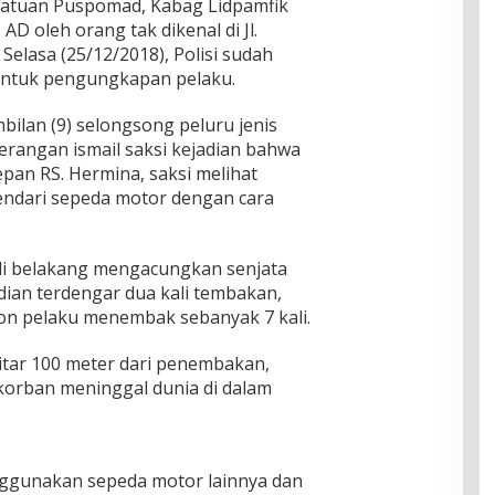
Satuan Puspomad, Kabag Lidpamfik
D oleh orang tak dikenal di Jl.
 Selasa (25/12/2018), Polisi sudah
 untuk pengungkapan pelaku.
ilan (9) selongsong peluru jenis
erangan ismail saksi kejadian bahwa
epan RS. Hermina, saksi melihat
endari sepeda motor dengan cara
 di belakang mengacungkan senjata
ian terdengar dua kali tembakan,
on pelaku menembak sebanyak 7 kali.
itar 100 meter dari penembakan,
korban meninggal dunia di dalam
nggunakan sepeda motor lainnya dan