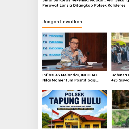
Setahun Kuras Rekening Majikan, ART Sekali
Perawat Lansia Ditangkap Polsek Kalideres
Jangan Lewatkan
Inflasi AS Melandai, INDODAX
Babinsa 
Nilai Momentum Positif bagi
425 Sisw
Bitcoin dan Ethereum Jelang ETH
dengan 
Genesis Day
Kebangs