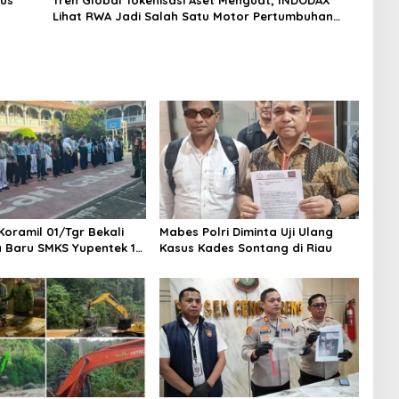
gus
Tren Global Tokenisasi Aset Menguat, INDODAX
Lihat RWA Jadi Salah Satu Motor Pertumbuhan
Baru Industri Kripto
Koramil 01/Tgr Bekali
Mabes Polri Diminta Uji Ulang
a Baru SMKS Yupentek 1
Kasus Kades Sontang di Riau
PBB dan Wawasan
aan