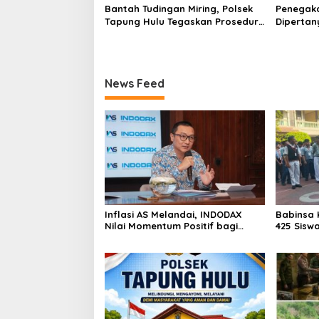
Bantah Tudingan Miring, Polsek
Penegak
Tapung Hulu Tegaskan Prosedur
Dipertan
Hukum Kasus Curat PLTD Sudah
Tambang 
Sesuai SOP
Aktivita
Kapur IX
News Feed
Inflasi AS Melandai, INDODAX
Babinsa 
Nilai Momentum Positif bagi
425 Sisw
Bitcoin dan Ethereum Jelang ETH
dengan 
Genesis Day
Kebangs