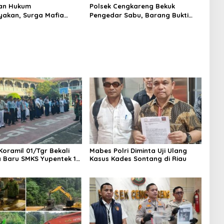
an Hukum
Polsek Cengkareng Bekuk
yakan, Surga Mafia
Pengedar Sabu, Barang Bukti
di Kab.50 Kota:
Nyaris 10 Gram Diamankan
s PETI Masih Mengepung
, Alam Rusak
Koramil 01/Tgr Bekali
Mabes Polri Diminta Uji Ulang
a Baru SMKS Yupentek 1
Kasus Kades Sontang di Riau
PBB dan Wawasan
aan