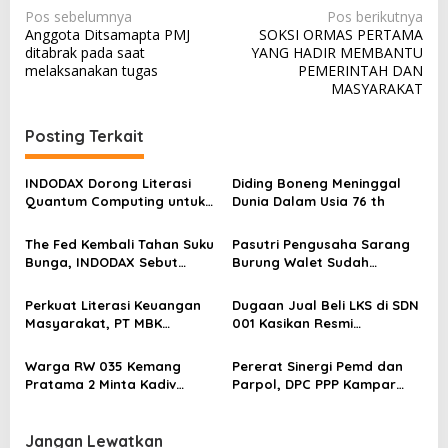
N
Pos sebelumnya
Pos berikutnya
Anggota Ditsamapta PMJ
SOKSI ORMAS PERTAMA
a
ditabrak pada saat
YANG HADIR MEMBANTU
v
melaksanakan tugas
PEMERINTAH DAN
MASYARAKAT
i
g
Posting Terkait
a
s
INDODAX Dorong Literasi
Diding Boneng Meninggal
Quantum Computing untuk
Dunia Dalam Usia 76 th
i
Perkuat Kesiapan Ekosistem
p
Blockchain
The Fed Kembali Tahan Suku
Pasutri Pengusaha Sarang
o
Bunga, INDODAX Sebut
Burung Walet Sudah
Kepastian Kebijakan Dorong
Berstatus Tersangka,
s
Sentimen Pasar
Pelapor Desak Polda Jambi
Perkuat Literasi Keuangan
Dugaan Jual Beli LKS di SDN
Segera Lakukan Penahanan
Masyarakat, PT MBK
001 Kasikan Resmi
Ventura Salurkan Bantuan
Dilaporkan ke Polres
Karpet Masjid di Pakuhaji
Kampar, Pemred – Pimum
Warga RW 035 Kemang
Pererat Sinergi Pemd dan
Metroterkini.id Desak Usut
Pratama 2 Minta Kadiv
Parpol, DPC PPP Kampar
Kasus Ini
Propam Evaluasi Penyidik
Audiensi Bersam Bupati dan
dan Personel Paminal Polres
Wakil Bupati Kampar
Metro Bekasi Kota
Jangan Lewatkan