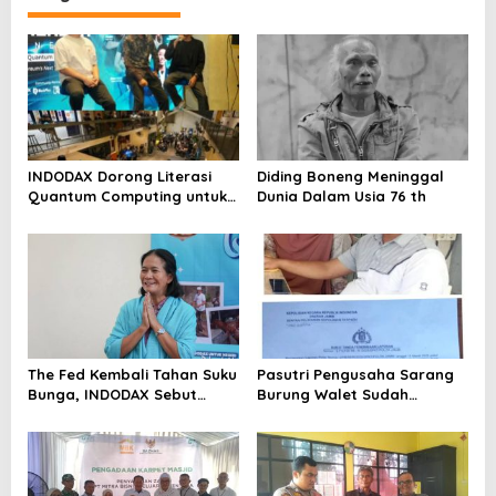
INDODAX Dorong Literasi
Diding Boneng Meninggal
Quantum Computing untuk
Dunia Dalam Usia 76 th
Perkuat Kesiapan Ekosistem
Blockchain
The Fed Kembali Tahan Suku
Pasutri Pengusaha Sarang
Bunga, INDODAX Sebut
Burung Walet Sudah
Kepastian Kebijakan Dorong
Berstatus Tersangka,
Sentimen Pasar
Pelapor Desak Polda Jambi
Segera Lakukan Penahanan