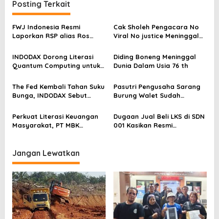
Posting Terkait
a
s
FWJ Indonesia Resmi
Cak Sholeh Pengacara No
Laporkan RSP alias Ros
Viral No justice Meninggal
i
dengan Pasal UU ITE
Dunia
p
INDODAX Dorong Literasi
Diding Boneng Meninggal
o
Quantum Computing untuk
Dunia Dalam Usia 76 th
Perkuat Kesiapan Ekosistem
s
Blockchain
The Fed Kembali Tahan Suku
Pasutri Pengusaha Sarang
Bunga, INDODAX Sebut
Burung Walet Sudah
Kepastian Kebijakan Dorong
Berstatus Tersangka,
Sentimen Pasar
Pelapor Desak Polda Jambi
Perkuat Literasi Keuangan
Dugaan Jual Beli LKS di SDN
Segera Lakukan Penahanan
Masyarakat, PT MBK
001 Kasikan Resmi
Ventura Salurkan Bantuan
Dilaporkan ke Polres
Karpet Masjid di Pakuhaji
Kampar, Pemred – Pimum
Metroterkini.id Desak Usut
Jangan Lewatkan
Kasus Ini