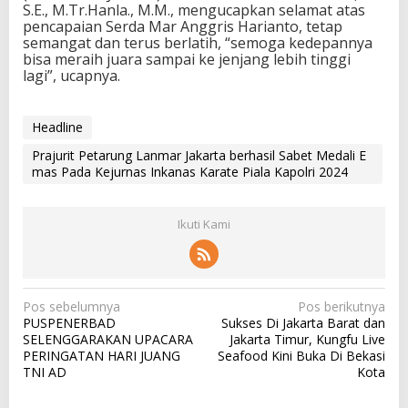
S.E., M.Tr.Hanla., M.M., mengucapkan selamat atas
pencapaian Serda Mar Anggris Harianto, tetap
semangat dan terus berlatih, “semoga kedepannya
bisa meraih juara sampai ke jenjang lebih tinggi
lagi”, ucapnya.
Headline
Prajurit Petarung Lanmar Jakarta berhasil Sabet Medali E
mas Pada Kejurnas Inkanas Karate Piala Kapolri 2024
Ikuti Kami
N
Pos sebelumnya
Pos berikutnya
PUSPENERBAD
Sukses Di Jakarta Barat dan
a
SELENGGARAKAN UPACARA
Jakarta Timur, Kungfu Live
v
PERINGATAN HARI JUANG
Seafood Kini Buka Di Bekasi
TNI AD
Kota
i
g