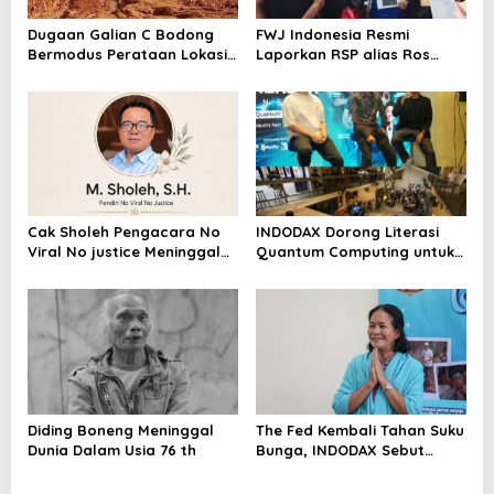
Dugaan Galian C Bodong
FWJ Indonesia Resmi
Bermodus Perataan Lokasi
Laporkan RSP alias Ros
Mencuat, Krimsus Polda
dengan Pasal UU ITE
Riau Akan Tinjauan Lokasi
Cak Sholeh Pengacara No
INDODAX Dorong Literasi
Viral No justice Meninggal
Quantum Computing untuk
Dunia
Perkuat Kesiapan Ekosistem
Blockchain
Diding Boneng Meninggal
The Fed Kembali Tahan Suku
Dunia Dalam Usia 76 th
Bunga, INDODAX Sebut
Kepastian Kebijakan Dorong
Sentimen Pasar