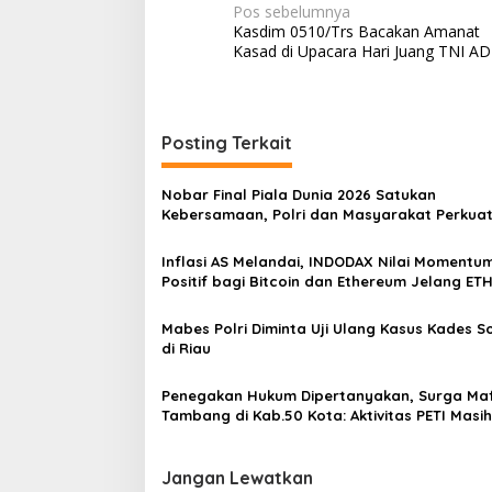
N
Pos sebelumnya
Kasdim 0510/Trs Bacakan Amanat
a
Kasad di Upacara Hari Juang TNI AD
v
i
g
Posting Terkait
a
s
Nobar Final Piala Dunia 2026 Satukan
Kebersamaan, Polri dan Masyarakat Perkua
i
Silaturahmi di Jakarta Barat
p
Inflasi AS Melandai, INDODAX Nilai Momentu
Positif bagi Bitcoin dan Ethereum Jelang ET
o
Genesis Day
s
Mabes Polri Diminta Uji Ulang Kasus Kades 
di Riau
Penegakan Hukum Dipertanyakan, Surga Maf
Tambang di Kab.50 Kota: Aktivitas PETI Masih
Mengepung Kapur IX, Alam Rusak
Jangan Lewatkan