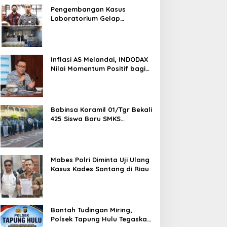
Pengembangan Kasus
Laboratorium Gelap
Semarang, Dua Pemasok
Bahan Baku Ditangkap di
Cakung Hingga Sita 1,5 Ton
Bahan Baku
Inflasi AS Melandai, INDODAX
Nilai Momentum Positif bagi
Bitcoin dan Ethereum Jelang
ETH Genesis Day
Babinsa Koramil 01/Tgr Bekali
425 Siswa Baru SMKS
Yupentek 1 dengan PBB dan
Wawasan Kebangsaan
Mabes Polri Diminta Uji Ulang
Kasus Kades Sontang di Riau
Bantah Tudingan Miring,
Polsek Tapung Hulu Tegaskan