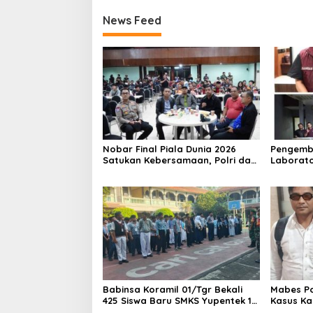
News Feed
Nobar Final Piala Dunia 2026
Pengemb
Satukan Kebersamaan, Polri dan
Laborato
Masyarakat Perkuat Silaturahmi
Dua Pem
di Jakarta Barat
Ditangka
1,5 Ton 
Babinsa Koramil 01/Tgr Bekali
Mabes Pol
425 Siswa Baru SMKS Yupentek 1
Kasus Ka
dengan PBB dan Wawasan