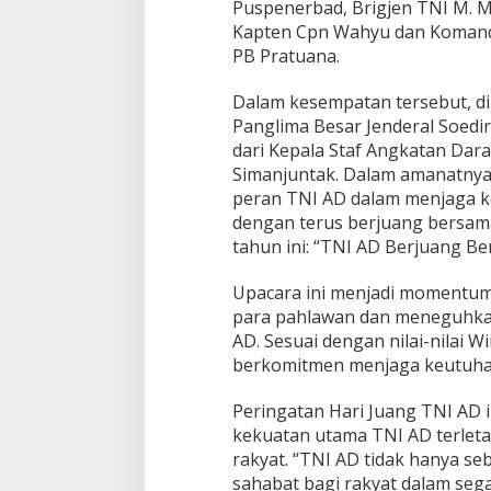
Puspenerbad, Brigjen TNI M. 
H
Kapten Cpn Wahyu dan Komanda
A
R
PB Pratuana.
I
J
Dalam kesempatan tersebut, d
U
Panglima Besar Jenderal Soedi
A
dari Kepala Staf Angkatan Dara
N
G
Simanjuntak. Dalam amanatny
T
peran TNI AD dalam menjaga k
N
dengan terus berjuang bersama
I
tahun ini: “TNI AD Berjuang Be
A
D
Upacara ini menjadi momentum
para pahlawan dan meneguhka
AD. Sesuai dengan nilai-nilai 
berkomitmen menjaga keutuhan
Peringatan Hari Juang TNI AD 
kekuatan utama TNI AD terle
rakyat. “TNI AD tidak hanya seb
sahabat bagi rakyat dalam segal