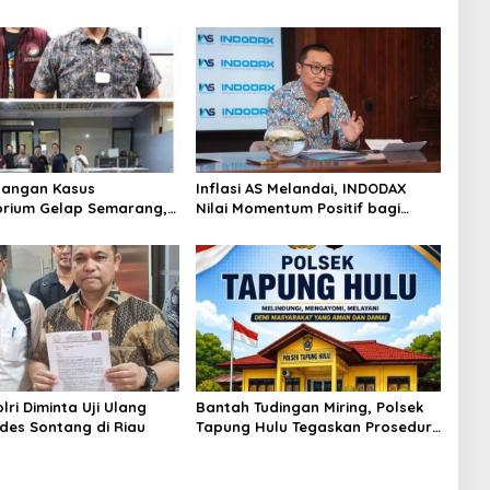
angan Kasus
Inflasi AS Melandai, INDODAX
rium Gelap Semarang,
Nilai Momentum Positif bagi
asok Bahan Baku
Bitcoin dan Ethereum Jelang ETH
p di Cakung Hingga Sita
Genesis Day
Bahan Baku
ri Diminta Uji Ulang
Bantah Tudingan Miring, Polsek
des Sontang di Riau
Tapung Hulu Tegaskan Prosedur
Hukum Kasus Curat PLTD Sudah
Sesuai SOP