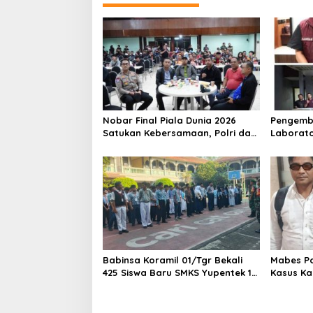
Nobar Final Piala Dunia 2026
Pengemb
Satukan Kebersamaan, Polri dan
Laborato
Masyarakat Perkuat Silaturahmi
Dua Pem
di Jakarta Barat
Ditangka
1,5 Ton 
Babinsa Koramil 01/Tgr Bekali
Mabes Pol
425 Siswa Baru SMKS Yupentek 1
Kasus Ka
dengan PBB dan Wawasan
Kebangsaan