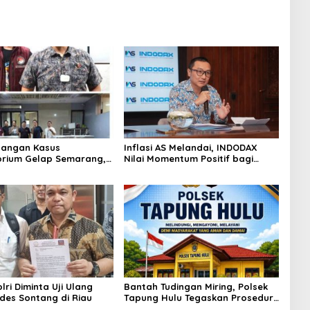
angan Kasus
Inflasi AS Melandai, INDODAX
rium Gelap Semarang,
Nilai Momentum Positif bagi
asok Bahan Baku
Bitcoin dan Ethereum Jelang ETH
p di Cakung Hingga Sita
Genesis Day
Bahan Baku
ri Diminta Uji Ulang
Bantah Tudingan Miring, Polsek
des Sontang di Riau
Tapung Hulu Tegaskan Prosedur
Hukum Kasus Curat PLTD Sudah