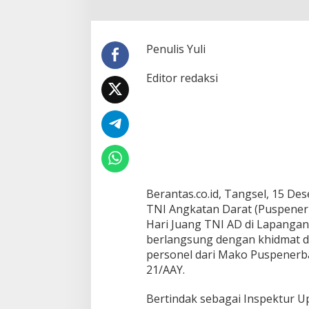
G
G
A
R
Penulis Yuli
A
K
Editor redaksi
A
N
U
P
A
C
A
R
A
P
Berantas.co.id, Tangsel, 15 D
E
TNI Angkatan Darat (Puspener
R
Hari Juang TNI AD di Lapanga
I
berlangsung dengan khidmat dan
N
personel dari Mako Puspenerba
G
A
21/AAY.
T
A
Bertindak sebagai Inspektur 
N