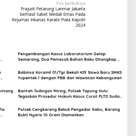
Pos berikutnya
Prajurit Petarung Lanmar Jakarta
berhasil Sabet Medali Emas Pada
Kejurnas Inkanas Karate Piala Kapolri
2024
Pengembangan Kasus Laboratorium Gelap
t
Semarang, Dua Pemasok Bahan Baku Ditangkap di
Cakung Hingga Sita 1,5 Ton Bahan Baku
m
Babinsa Koramil 01/Tgr Bekali 425 Siswa Baru SMKS
H
Yupentek 1 dengan PBB dan Wawasan Kebangsaan
Sontang
Bantah Tudingan Miring, Polsek Tapung Hulu
Tegaskan Prosedur Hukum Kasus Curat PLTD Sudah
Sesuai SOP
ia
Polsek Cengkareng Bekuk Pengedar Sabu, Barang
Bukti Nyaris 10 Gram Diamankan