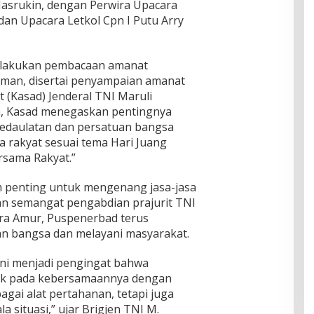
Masrukin, dengan Perwira Upacara
n Upacara Letkol Cpn I Putu Arry
ilakukan pembacaan amanat
rman, disertai penyampaian amanat
t (Kasad) Jenderal TNI Maruli
a, Kasad menegaskan pentingnya
edaulatan dan persatuan bangsa
 rakyat sesuai tema Hari Juang
rsama Rakyat.”
 penting untuk mengenang jasa-jasa
n semangat pengabdian prajurit TNI
Wira Amur, Puspenerbad terus
 bangsa dan melayani masyarakat.
ini menjadi pengingat bahwa
tak pada kebersamaannya dengan
agai alat pertahanan, tetapi juga
a situasi,” ujar Brigjen TNI M.