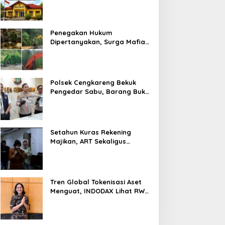
Prosedur Hukum Kasus Curat
PLTD Sudah Sesuai SOP
Penegakan Hukum
Dipertanyakan, Surga Mafia
Tambang di Kab.50 Kota:
Aktivitas PETI Masih
Mengepung Kapur IX, Alam
Rusak
Polsek Cengkareng Bekuk
Pengedar Sabu, Barang Bukti
Nyaris 10 Gram Diamankan
Setahun Kuras Rekening
Majikan, ART Sekaligus
Perawat Lansia Ditangkap
Polsek Kalideres
Tren Global Tokenisasi Aset
Menguat, INDODAX Lihat RWA
Jadi Salah Satu Motor
Pertumbuhan Baru Industri
Kripto