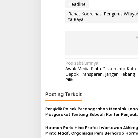
Headline
Rapat Koordinasi Pengurus Wilay
ta Raya
I
N
Pos sebelumnya
Awak Media Pinta Diskominfo Kota
a
Depok Transparan, Jangan Tebang
v
Pilih
i
Posting Terkait
g
a
Penyidik Polsek Pesanggrahan Menolak Lap
s
Masyarakat Tentang Sebuah Konter Penjual
Tramadol, Silahkan Lapor ke Polres
i
Hotman Paris Hina Profesi Wartawan Akhirn
p
Minta Maaf, Organisasi Pers Berharap Horma