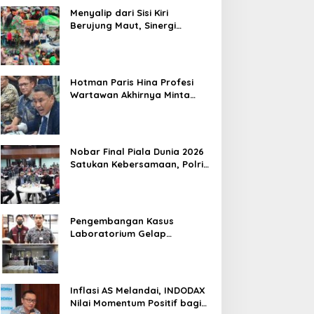
Tramadol, Silahkan Lapor ke Polres
Menyalip dari Sisi Kiri
Berujung Maut, Sinergi
Babinsa Koramil 03/GP Serka
Awaludin dan Aparat Tiga
Pilar Bergerak Cepat Tangani
Kecelakaan Lalu Lintas di
Hotman Paris Hina Profesi
Kemanggisan
Wartawan Akhirnya Minta
Maaf, Organisasi Pers
Berharap Hormati Profesi
Wartawan
Nobar Final Piala Dunia 2026
Satukan Kebersamaan, Polri
dan Masyarakat Perkuat
Silaturahmi di Jakarta Barat
Pengembangan Kasus
Laboratorium Gelap
Semarang, Dua Pemasok
Bahan Baku Ditangkap di
Cakung Hingga Sita 1,5 Ton
Bahan Baku
Inflasi AS Melandai, INDODAX
Nilai Momentum Positif bagi