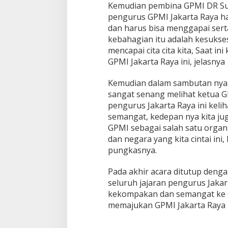
Kemudian pembina GPMI DR Sut
a
n
pengurus GPMI Jakarta Raya har
P
dan harus bisa menggapai serta
W
kebahagian itu adalah kesukse
d
mencapai cita cita kita, Saat in
a
n
GPMI Jakarta Raya ini, jelasnya
P
C
Kemudian dalam sambutan ny
G
sangat senang melihat ketua G
P
pengurus Jakarta Raya ini kel
M
I
semangat, kedepan nya kita ju
J
GPMI sebagai salah satu orga
a
dan negara yang kita cintai in
k
pungkasnya.
a
r
t
Pada akhir acara ditutup deng
a
seluruh jajaran pengurus Jakar
R
kekompakan dan semangat ke 
a
memajukan GPMI Jakarta Raya
y
a