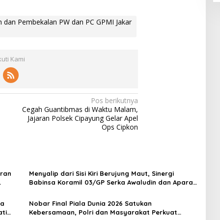
ah dan Pembekalan PW dan PC GPMI Jakar
kuti Kami
Pos berikutnya
Cegah Guantibmas di Waktu Malam,
Jajaran Polsek Cipayung Gelar Apel
Ops Cipkon
oran
Menyalip dari Sisi Kiri Berujung Maut, Sinergi
Babinsa Koramil 03/GP Serka Awaludin dan Aparat
Tiga Pilar Bergerak Cepat Tangani Kecelakaan
Lalu Lintas di Kemanggisan
ya
Nobar Final Piala Dunia 2026 Satukan
ti
Kebersamaan, Polri dan Masyarakat Perkuat