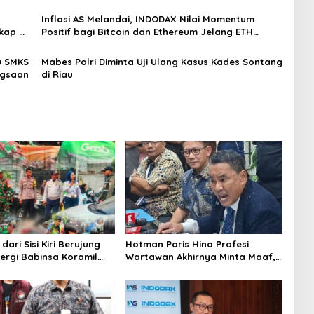
Silaturahmi di Jakarta Barat
Inflasi AS Melandai, INDODAX Nilai Momentum
kap di
Positif bagi Bitcoin dan Ethereum Jelang ETH
Genesis Day
u SMKS
Mabes Polri Diminta Uji Ulang Kasus Kades Sontang
ngsaan
di Riau
dari Sisi Kiri Berujung
Hotman Paris Hina Profesi
nergi Babinsa Koramil
Wartawan Akhirnya Minta Maaf,
rka Awaludin dan
Organisasi Pers Berharap
iga Pilar Bergerak
Hormati Profesi Wartawan
ngani Kecelakaan Lalu
i Kemanggisan