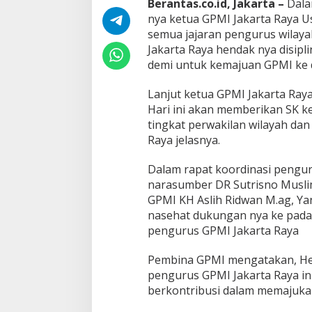
Berantas.co.id, Jakarta –
Dala
e
nya ketua GPMI Jakarta Raya Us
n
g
semua jajaran pengurus wilay
u
Jakarta Raya hendak nya disipli
r
demi untuk kemajuan GPMI ke
u
s
Lanjut ketua GPMI Jakarta Raya
W
i
Hari ini akan memberikan SK k
l
tingkat perwakilan wilayah dan
a
Raya jelasnya.
y
a
Dalam rapat koordinasi penguru
h
d
narasumber DR Sutrisno Musl
a
GPMI KH Aslih Ridwan M.ag, Ya
n
nasehat dukungan nya ke pada 
P
pengurus GPMI Jakarta Raya
e
m
b
Pembina GPMI mengatakan, Hend
e
pengurus GPMI Jakarta Raya ini
k
berkontribusi dalam memajuka
a
l