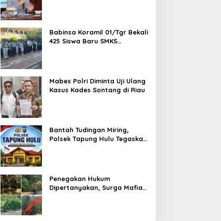
Bitcoin dan Ethereum Jelang
ETH Genesis Day
Babinsa Koramil 01/Tgr Bekali
425 Siswa Baru SMKS
Yupentek 1 dengan PBB dan
Wawasan Kebangsaan
Mabes Polri Diminta Uji Ulang
Kasus Kades Sontang di Riau
Bantah Tudingan Miring,
Polsek Tapung Hulu Tegaskan
Prosedur Hukum Kasus Curat
PLTD Sudah Sesuai SOP
Penegakan Hukum
Dipertanyakan, Surga Mafia
Tambang di Kab.50 Kota:
Aktivitas PETI Masih
Mengepung Kapur IX, Alam