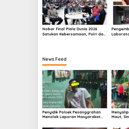
Nobar Final Piala Dunia 2026
Pengemb
Satukan Kebersamaan, Polri dan
Laborato
Masyarakat Perkuat Silaturahmi
Dua Pem
di Jakarta Barat
Ditangka
1,5 Ton 
News Feed
Penyidik Polsek Pesanggrahan
Menyalip 
Menolak Laporan Masyarakat
Maut, Si
Tentang Sebuah Konter Penjual
03/GP Se
Tramadol, Silahkan Lapor ke
Aparat T