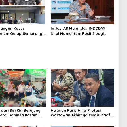
angan Kasus
Inflasi AS Melandai, INDODAX
rium Gelap Semarang,
Nilai Momentum Positif bagi
asok Bahan Baku
Bitcoin dan Ethereum Jelang ETH
p di Cakung Hingga Sita
Genesis Day
Bahan Baku
dari Sisi Kiri Berujung
Hotman Paris Hina Profesi
nergi Babinsa Koramil
Wartawan Akhirnya Minta Maaf,
rka Awaludin dan
Organisasi Pers Berharap
iga Pilar Bergerak
Hormati Profesi Wartawan