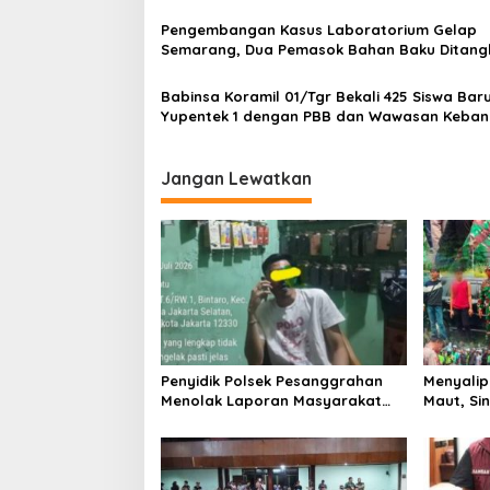
Profesi Wartawan
o
Pengembangan Kasus Laboratorium Gelap
s
Semarang, Dua Pemasok Bahan Baku Ditang
Cakung Hingga Sita 1,5 Ton Bahan Baku
Babinsa Koramil 01/Tgr Bekali 425 Siswa Bar
Yupentek 1 dengan PBB dan Wawasan Keba
Jangan Lewatkan
Penyidik Polsek Pesanggrahan
Menyalip 
Menolak Laporan Masyarakat
Maut, Si
Tentang Sebuah Konter Penjual
03/GP Se
Tramadol, Silahkan Lapor ke
Aparat T
Polres
Cepat Ta
Lintas d