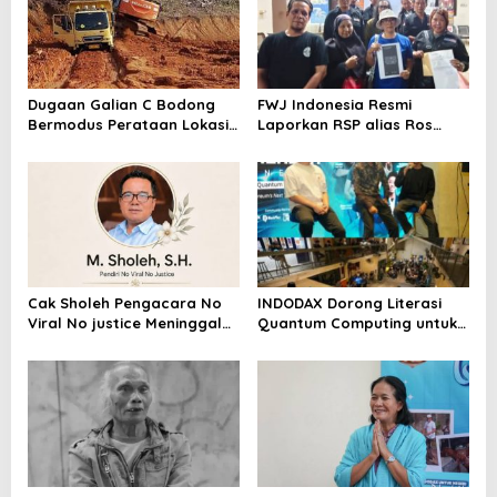
Dugaan Galian C Bodong
FWJ Indonesia Resmi
Bermodus Perataan Lokasi
Laporkan RSP alias Ros
Mencuat, Krimsus Polda
dengan Pasal UU ITE
Riau Akan Tinjauan Lokasi
Cak Sholeh Pengacara No
INDODAX Dorong Literasi
Viral No justice Meninggal
Quantum Computing untuk
Dunia
Perkuat Kesiapan Ekosistem
Blockchain