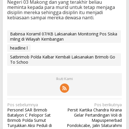
Negeri 03 Makong dan yang terakhir beliau
meminta kepada para murid untuk tetap menjaga
disiplin mereka sehingga disiplin itu menjadi
kebiasaan sampai mereka dewasa nanti.
Babinsa Koramil 07/KB Laksanakan Monitoring Pos Siska
mling di Wilayah Kembangan
headline l
Satbrimob Polda Kalbar Kembali Laksanakan Brimob Go
To Schoo
Ikuti Kami
N
Pos sebelumnya
Pos berikutnya
Personel SAR Brimob
Persit Kartika Chandra Kirana
a
Batalyon C Pelopor Sat
Gelar Pertandingan Voli di
v
Brimob Polda Sumut
Mapuspenerbad
Tunjukkan Aksi Peduli di
Pondokcabe, Jalin Silaturahmi
i