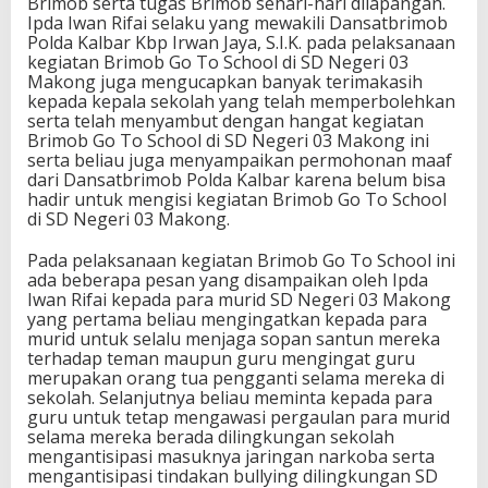
Brimob serta tugas Brimob sehari-hari dilapangan.
Ipda Iwan Rifai selaku yang mewakili Dansatbrimob
Polda Kalbar Kbp Irwan Jaya, S.I.K. pada pelaksanaan
kegiatan Brimob Go To School di SD Negeri 03
Makong juga mengucapkan banyak terimakasih
kepada kepala sekolah yang telah memperbolehkan
serta telah menyambut dengan hangat kegiatan
Brimob Go To School di SD Negeri 03 Makong ini
serta beliau juga menyampaikan permohonan maaf
dari Dansatbrimob Polda Kalbar karena belum bisa
hadir untuk mengisi kegiatan Brimob Go To School
di SD Negeri 03 Makong.
Pada pelaksanaan kegiatan Brimob Go To School ini
ada beberapa pesan yang disampaikan oleh Ipda
Iwan Rifai kepada para murid SD Negeri 03 Makong
yang pertama beliau mengingatkan kepada para
murid untuk selalu menjaga sopan santun mereka
terhadap teman maupun guru mengingat guru
merupakan orang tua pengganti selama mereka di
sekolah. Selanjutnya beliau meminta kepada para
guru untuk tetap mengawasi pergaulan para murid
selama mereka berada dilingkungan sekolah
mengantisipasi masuknya jaringan narkoba serta
mengantisipasi tindakan bullying dilingkungan SD