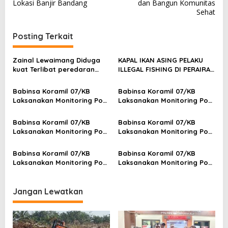
Lokasi Banjir Bandang
dan Bangun Komunitas
g
Sehat
a
Posting Terkait
s
i
Zainal Lewaimang Diduga
KAPAL IKAN ASING PELAKU
p
kuat Terlibat peredaran
ILLEGAL FISHING DI PERAIRAN
Rokok Iligal
SELAT MALAKA BERHASIL
o
DITANGKAP TNI AL
Babinsa Koramil 07/KB
Babinsa Koramil 07/KB
s
Laksanakan Monitoring Pos
Laksanakan Monitoring Pos
Siskamling di Wilayah
Siskamling di Wilayah
Kembangan
Kembangan
Babinsa Koramil 07/KB
Babinsa Koramil 07/KB
Laksanakan Monitoring Pos
Laksanakan Monitoring Pos
Siskamling di Wilayah
Siskamling di Wilayah
Kembangan
Kembangan
Babinsa Koramil 07/KB
Babinsa Koramil 07/KB
Laksanakan Monitoring Pos
Laksanakan Monitoring Pos
Siskamling di Wilayah
Siskamling di Wilayah
Kembangan
Kembangan
Jangan Lewatkan