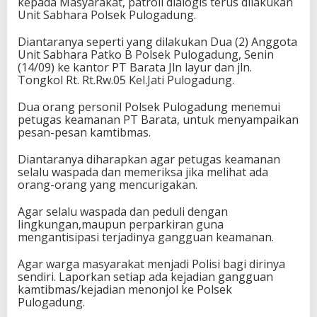
kepada Masyarakat, patroli dialogis terus dilakukan
Unit Sabhara Polsek Pulogadung.
Diantaranya seperti yang dilakukan Dua (2) Anggota
Unit Sabhara Patko B Polsek Pulogadung, Senin
(14/09) ke kantor PT Barata Jln layur dan jln.
Tongkol Rt. Rt.Rw.05 Kel.Jati Pulogadung.
Dua orang personil Polsek Pulogadung menemui
petugas keamanan PT Barata, untuk menyampaikan
pesan-pesan kamtibmas.
Diantaranya diharapkan agar petugas keamanan
selalu waspada dan memeriksa jika melihat ada
orang-orang yang mencurigakan.
Agar selalu waspada dan peduli dengan
lingkungan,maupun perparkiran guna
mengantisipasi terjadinya gangguan keamanan.
Agar warga masyarakat menjadi Polisi bagi dirinya
sendiri. Laporkan setiap ada kejadian gangguan
kamtibmas/kejadian menonjol ke Polsek
Pulogadung.