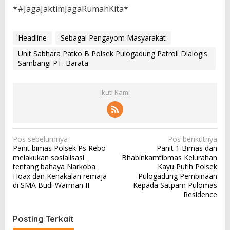
*#JagaJaktimJagaRumahKita*
Headline
Sebagai Pengayom Masyarakat
Unit Sabhara Patko B Polsek Pulogadung Patroli Dialogis
Sambangi PT. Barata
Ikuti Kami
N
Pos sebelumnya
Pos berikutnya
Panit bimas Polsek Ps Rebo
Panit 1 Bimas dan
a
melakukan sosialisasi
Bhabinkamtibmas Kelurahan
v
tentang bahaya Narkoba
Kayu Putih Polsek
Hoax dan Kenakalan remaja
Pulogadung Pembinaan
i
di SMA Budi Warman II
Kepada Satpam Pulomas
g
Residence
a
Posting Terkait
s