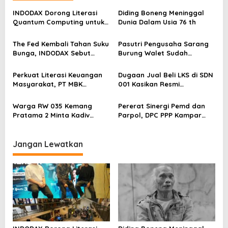
i
INDODAX Dorong Literasi
Diding Boneng Meninggal
p
Quantum Computing untuk
Dunia Dalam Usia 76 th
Perkuat Kesiapan Ekosistem
o
Blockchain
The Fed Kembali Tahan Suku
Pasutri Pengusaha Sarang
s
Bunga, INDODAX Sebut
Burung Walet Sudah
Kepastian Kebijakan Dorong
Berstatus Tersangka,
Sentimen Pasar
Pelapor Desak Polda Jambi
Perkuat Literasi Keuangan
Dugaan Jual Beli LKS di SDN
Segera Lakukan Penahanan
Masyarakat, PT MBK
001 Kasikan Resmi
Ventura Salurkan Bantuan
Dilaporkan ke Polres
Karpet Masjid di Pakuhaji
Kampar, Pemred – Pimum
Warga RW 035 Kemang
Pererat Sinergi Pemd dan
Metroterkini.id Desak Usut
Pratama 2 Minta Kadiv
Parpol, DPC PPP Kampar
Kasus Ini
Propam Evaluasi Penyidik
Audiensi Bersam Bupati dan
dan Personel Paminal Polres
Wakil Bupati Kampar
Metro Bekasi Kota
Jangan Lewatkan