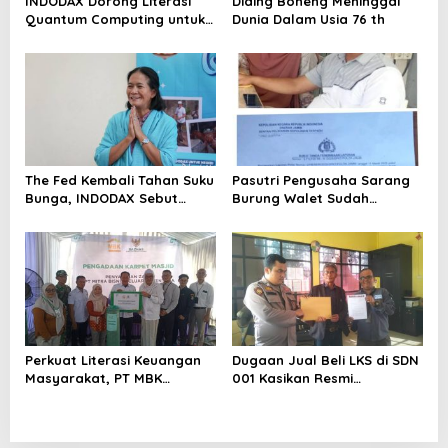
INDODAX Dorong Literasi
Diding Boneng Meninggal
Quantum Computing untuk
Dunia Dalam Usia 76 th
Perkuat Kesiapan Ekosistem
Blockchain
The Fed Kembali Tahan Suku
Pasutri Pengusaha Sarang
Bunga, INDODAX Sebut
Burung Walet Sudah
Kepastian Kebijakan Dorong
Berstatus Tersangka,
Sentimen Pasar
Pelapor Desak Polda Jambi
Segera Lakukan Penahanan
Perkuat Literasi Keuangan
Dugaan Jual Beli LKS di SDN
Masyarakat, PT MBK
001 Kasikan Resmi
Ventura Salurkan Bantuan
Dilaporkan ke Polres
Karpet Masjid di Pakuhaji
Kampar, Pemred – Pimum
Metroterkini.id Desak Usut