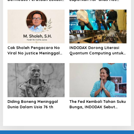
Mencuat, Krimsus Polda
dengan Pasal UU ITE
Riau Akan Tinjauan Lokasi
Cak Sholeh Pengacara No
INDODAX Dorong Literasi
Viral No justice Meninggal
Quantum Computing untuk
Dunia
Perkuat Kesiapan Ekosistem
Blockchain
Diding Boneng Meninggal
The Fed Kembali Tahan Suku
Dunia Dalam Usia 76 th
Bunga, INDODAX Sebut
Kepastian Kebijakan Dorong
Sentimen Pasar