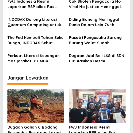
s
FWJ Indonesia Resmi
Cak Sholeh Pengacara No
Laporkan RSP alias Ros
Viral No justice Meninggal
i
dengan Pasal UU ITE
Dunia
p
INDODAX Dorong Literasi
Diding Boneng Meninggal
o
Quantum Computing untuk
Dunia Dalam Usia 76 th
Perkuat Kesiapan Ekosistem
s
Blockchain
The Fed Kembali Tahan Suku
Pasutri Pengusaha Sarang
Bunga, INDODAX Sebut
Burung Walet Sudah
Kepastian Kebijakan Dorong
Berstatus Tersangka,
Sentimen Pasar
Pelapor Desak Polda Jambi
Perkuat Literasi Keuangan
Dugaan Jual Beli LKS di SDN
Segera Lakukan Penahanan
Masyarakat, PT MBK
001 Kasikan Resmi
Ventura Salurkan Bantuan
Dilaporkan ke Polres
Karpet Masjid di Pakuhaji
Kampar, Pemred – Pimum
Metroterkini.id Desak Usut
Jangan Lewatkan
Kasus Ini
Dugaan Galian C Bodong
FWJ Indonesia Resmi
Bermodus Perataan Lokasi
Laporkan RSP alias Ros