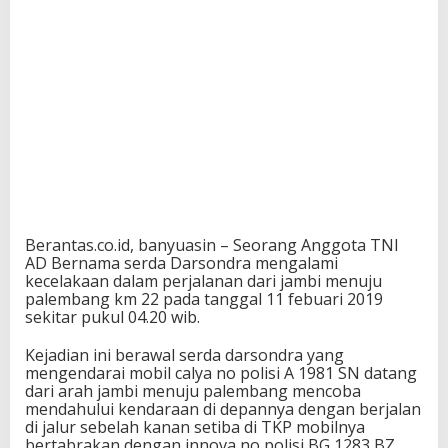
Berantas.co.id, banyuasin – Seorang Anggota TNI
AD Bernama serda Darsondra mengalami
kecelakaan dalam perjalanan dari jambi menuju
palembang km 22 pada tanggal 11 febuari 2019
sekitar pukul 04.20 wib.
Kejadian ini berawal serda darsondra yang
mengendarai mobil calya no polisi A 1981 SN datang
dari arah jambi menuju palembang mencoba
mendahului kendaraan di depannya dengan berjalan
di jalur sebelah kanan setiba di TKP mobilnya
bertabrakan dengan innova no polisi BG 1283 BZ