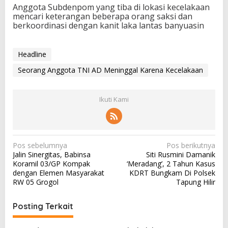
Anggota Subdenpom yang tiba di lokasi kecelakaan
mencari keterangan beberapa orang saksi dan
berkoordinasi dengan kanit laka lantas banyuasin
Headline
Seorang Anggota TNI AD Meninggal Karena Kecelakaan
Ikuti Kami
N
Pos sebelumnya
Pos berikutnya
Jalin Sinergitas, Babinsa
Siti Rusmini Damanik
a
Koramil 03/GP Kompak
‘Meradang’, 2 Tahun Kasus
v
dengan Elemen Masyarakat
KDRT Bungkam Di Polsek
RW 05 Grogol
Tapung Hilir
i
g
Posting Terkait
a