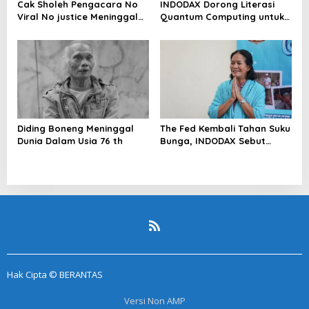
Cak Sholeh Pengacara No
INDODAX Dorong Literasi
Viral No justice Meninggal
Quantum Computing untuk
Dunia
Perkuat Kesiapan Ekosistem
Blockchain
Diding Boneng Meninggal
The Fed Kembali Tahan Suku
Dunia Dalam Usia 76 th
Bunga, INDODAX Sebut
Kepastian Kebijakan Dorong
Sentimen Pasar
Hak Cipta © BERANTAS
Versi Non AMP