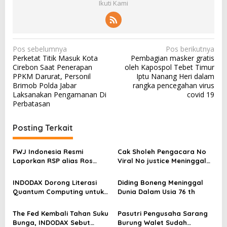
Ikuti Kami
N
Pos sebelumnya
Pos berikutnya
Perketat Titik Masuk Kota
Pembagian masker gratis
a
Cirebon Saat Penerapan
oleh Kapospol Tebet Timur
v
PPKM Darurat, Personil
Iptu Nanang Heri dalam
Brimob Polda Jabar
rangka pencegahan virus
i
Laksanakan Pengamanan Di
covid 19
g
Perbatasan
a
Posting Terkait
s
i
FWJ Indonesia Resmi
Cak Sholeh Pengacara No
p
Laporkan RSP alias Ros
Viral No justice Meninggal
dengan Pasal UU ITE
Dunia
o
INDODAX Dorong Literasi
Diding Boneng Meninggal
s
Quantum Computing untuk
Dunia Dalam Usia 76 th
Perkuat Kesiapan Ekosistem
Blockchain
The Fed Kembali Tahan Suku
Pasutri Pengusaha Sarang
Bunga, INDODAX Sebut
Burung Walet Sudah