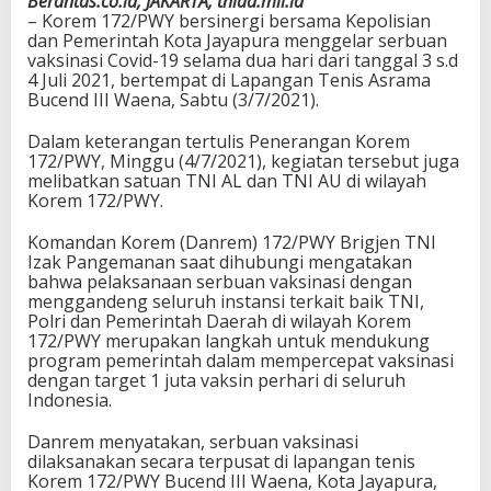
Berantas.co.id, JAKARTA, tniad.mil.id
– Korem 172/PWY bersinergi bersama Kepolisian
dan Pemerintah Kota Jayapura menggelar serbuan
vaksinasi Covid-19 selama dua hari dari tanggal 3 s.d
4 Juli 2021, bertempat di Lapangan Tenis Asrama
Bucend III Waena, Sabtu (3/7/2021).
Dalam keterangan tertulis Penerangan Korem
172/PWY, Minggu (4/7/2021), kegiatan tersebut juga
melibatkan satuan TNI AL dan TNI AU di wilayah
Korem 172/PWY.
Komandan Korem (Danrem) 172/PWY Brigjen TNI
Izak Pangemanan saat dihubungi mengatakan
bahwa pelaksanaan serbuan vaksinasi dengan
menggandeng seluruh instansi terkait baik TNI,
Polri dan Pemerintah Daerah di wilayah Korem
172/PWY merupakan langkah untuk mendukung
program pemerintah dalam mempercepat vaksinasi
dengan target 1 juta vaksin perhari di seluruh
Indonesia.
Danrem menyatakan, serbuan vaksinasi
dilaksanakan secara terpusat di lapangan tenis
Korem 172/PWY Bucend III Waena, Kota Jayapura,