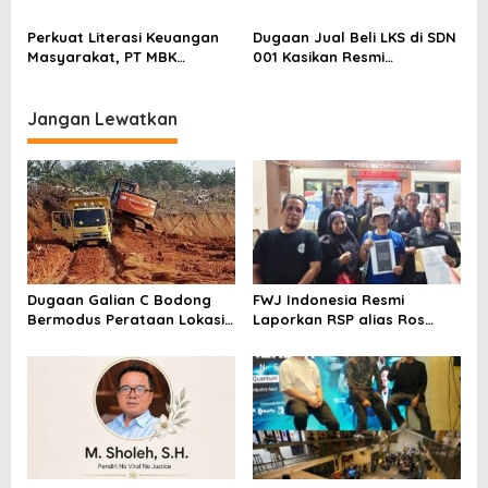
Kepastian Kebijakan Dorong
Berstatus Tersangka,
Sentimen Pasar
Pelapor Desak Polda Jambi
Perkuat Literasi Keuangan
Dugaan Jual Beli LKS di SDN
Segera Lakukan Penahanan
Masyarakat, PT MBK
001 Kasikan Resmi
Ventura Salurkan Bantuan
Dilaporkan ke Polres
Karpet Masjid di Pakuhaji
Kampar, Pemred – Pimum
Metroterkini.id Desak Usut
Jangan Lewatkan
Kasus Ini
Dugaan Galian C Bodong
FWJ Indonesia Resmi
Bermodus Perataan Lokasi
Laporkan RSP alias Ros
Mencuat, Krimsus Polda
dengan Pasal UU ITE
Riau Akan Tinjauan Lokasi