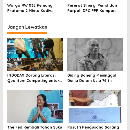
Karpet Masjid di Pakuhaji
Kampar, Pemred – Pimum
Warga RW 035 Kemang
Pererat Sinergi Pemd dan
Metroterkini.id Desak Usut
Pratama 2 Minta Kadiv
Parpol, DPC PPP Kampar
Kasus Ini
Propam Evaluasi Penyidik
Audiensi Bersam Bupati dan
dan Personel Paminal Polres
Wakil Bupati Kampar
Metro Bekasi Kota
Jangan Lewatkan
INDODAX Dorong Literasi
Diding Boneng Meninggal
Quantum Computing untuk
Dunia Dalam Usia 76 th
Perkuat Kesiapan Ekosistem
Blockchain
The Fed Kembali Tahan Suku
Pasutri Pengusaha Sarang