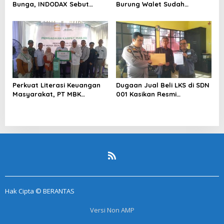
Bunga, INDODAX Sebut
Burung Walet Sudah
Kepastian Kebijakan Dorong
Berstatus Tersangka,
Sentimen Pasar
Pelapor Desak Polda Jambi
Segera Lakukan Penahanan
Perkuat Literasi Keuangan
Dugaan Jual Beli LKS di SDN
Masyarakat, PT MBK
001 Kasikan Resmi
Ventura Salurkan Bantuan
Dilaporkan ke Polres
Karpet Masjid di Pakuhaji
Kampar, Pemred – Pimum
Metroterkini.id Desak Usut
Kasus Ini
Hak Cipta © BERANTAS
Versi Non AMP