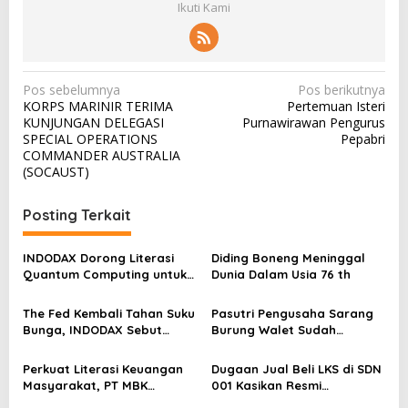
Ikuti Kami
N
Pos sebelumnya
Pos berikutnya
KORPS MARINIR TERIMA
Pertemuan Isteri
a
KUNJUNGAN DELEGASI
Purnawirawan Pengurus
v
SPECIAL OPERATIONS
Pepabri
COMMANDER AUSTRALIA
i
(SOCAUST)
g
a
Posting Terkait
s
INDODAX Dorong Literasi
Diding Boneng Meninggal
i
Quantum Computing untuk
Dunia Dalam Usia 76 th
p
Perkuat Kesiapan Ekosistem
Blockchain
o
The Fed Kembali Tahan Suku
Pasutri Pengusaha Sarang
Bunga, INDODAX Sebut
Burung Walet Sudah
s
Kepastian Kebijakan Dorong
Berstatus Tersangka,
Sentimen Pasar
Pelapor Desak Polda Jambi
Perkuat Literasi Keuangan
Dugaan Jual Beli LKS di SDN
Segera Lakukan Penahanan
Masyarakat, PT MBK
001 Kasikan Resmi
Ventura Salurkan Bantuan
Dilaporkan ke Polres