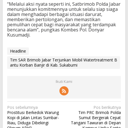
“Melalui aksi nyata seperti ini, Satbrimob Polda Jabar
menunjukkan komitmennya untuk selalu siap siaga
dalam menghadapi berbagai situasi darurat,
memberikan pertolongan, dan memastikan
pemulihan cepat bagi masyarakat yang terdampak
bencana alam”, pungkas Kombes Pol. Donyar
Kusumadji.
Headline
Tim SAR Brimob Jabar Terjunkan Mobil Watertreatment B
antu Korban Banjir di Kab. Sukabumi
Ikuti Kami
N
Pos sebelumnya
Pos berikutnya
Prostitusi Berkedok Warung
Tim PRC Brimob Polda
a
Kopi di Jalan Lintas Sumbar-
Sumut Bergerak Cepat
v
Riau, Diduga Dibekingi
Tangani Tawuran di Depan
Oknum APH?
Kampus Unika Santo