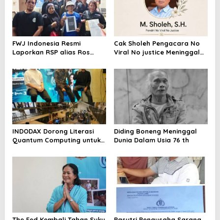
FWJ Indonesia Resmi
Cak Sholeh Pengacara No
Laporkan RSP alias Ros
Viral No justice Meninggal
dengan Pasal UU ITE
Dunia
INDODAX Dorong Literasi
Diding Boneng Meninggal
Quantum Computing untuk
Dunia Dalam Usia 76 th
Perkuat Kesiapan Ekosistem
Blockchain
The Fed Kembali Tahan Suku
Pasutri Pengusaha Sarang