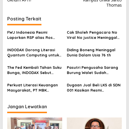
i
Thomas
g
a
Posting Terkait
s
FWJ Indonesia Resmi
Cak Sholeh Pengacara No
i
Laporkan RSP alias Ros
Viral No justice Meninggal
p
dengan Pasal UU ITE
Dunia
o
INDODAX Dorong Literasi
Diding Boneng Meninggal
Quantum Computing untuk
Dunia Dalam Usia 76 th
s
Perkuat Kesiapan Ekosistem
Blockchain
The Fed Kembali Tahan Suku
Pasutri Pengusaha Sarang
Bunga, INDODAX Sebut
Burung Walet Sudah
Kepastian Kebijakan Dorong
Berstatus Tersangka,
Sentimen Pasar
Pelapor Desak Polda Jambi
Perkuat Literasi Keuangan
Dugaan Jual Beli LKS di SDN
Segera Lakukan Penahanan
Masyarakat, PT MBK
001 Kasikan Resmi
Ventura Salurkan Bantuan
Dilaporkan ke Polres
Karpet Masjid di Pakuhaji
Kampar, Pemred – Pimum
Metroterkini.id Desak Usut
Jangan Lewatkan
Kasus Ini