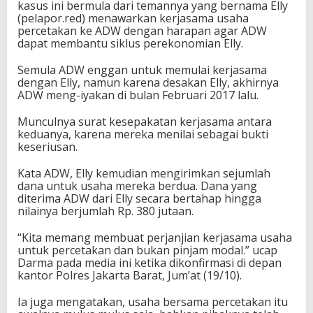
kasus ini bermula dari temannya yang bernama Elly
(pelapor.red) menawarkan kerjasama usaha
percetakan ke ADW dengan harapan agar ADW
dapat membantu siklus perekonomian Elly.
Semula ADW enggan untuk memulai kerjasama
dengan Elly, namun karena desakan Elly, akhirnya
ADW meng-iyakan di bulan Februari 2017 lalu.
Munculnya surat kesepakatan kerjasama antara
keduanya, karena mereka menilai sebagai bukti
keseriusan.
Kata ADW, Elly kemudian mengirimkan sejumlah
dana untuk usaha mereka berdua. Dana yang
diterima ADW dari Elly secara bertahap hingga
nilainya berjumlah Rp. 380 jutaan.
“Kita memang membuat perjanjian kerjasama usaha
untuk percetakan dan bukan pinjam modal.” ucap
Darma pada media ini ketika dikonfirmasi di depan
kantor Polres Jakarta Barat, Jum’at (19/10).
Ia juga mengatakan, usaha bersama percetakan itu