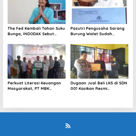
The Fed Kembali Tahan Suku
Pasutri Pengusaha Sarang
Bunga, INDODAX Sebut
Burung Walet Sudah
Kepastian Kebijakan Dorong
Berstatus Tersangka,
Sentimen Pasar
Pelapor Desak Polda Jambi
Segera Lakukan Penahanan
Perkuat Literasi Keuangan
Dugaan Jual Beli LKS di SDN
Masyarakat, PT MBK
001 Kasikan Resmi
Ventura Salurkan Bantuan
Dilaporkan ke Polres
Karpet Masjid di Pakuhaji
Kampar, Pemred – Pimum
Metroterkini.id Desak Usut
Kasus Ini