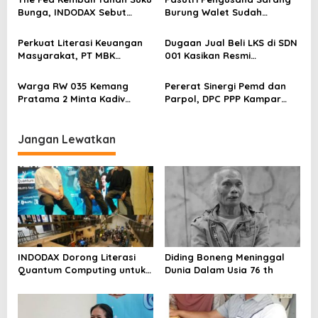
o
Bunga, INDODAX Sebut
Burung Walet Sudah
Kepastian Kebijakan Dorong
Berstatus Tersangka,
s
Sentimen Pasar
Pelapor Desak Polda Jambi
Perkuat Literasi Keuangan
Dugaan Jual Beli LKS di SDN
Segera Lakukan Penahanan
Masyarakat, PT MBK
001 Kasikan Resmi
Ventura Salurkan Bantuan
Dilaporkan ke Polres
Karpet Masjid di Pakuhaji
Kampar, Pemred – Pimum
Warga RW 035 Kemang
Pererat Sinergi Pemd dan
Metroterkini.id Desak Usut
Pratama 2 Minta Kadiv
Parpol, DPC PPP Kampar
Kasus Ini
Propam Evaluasi Penyidik
Audiensi Bersam Bupati dan
dan Personel Paminal Polres
Wakil Bupati Kampar
Metro Bekasi Kota
Jangan Lewatkan
INDODAX Dorong Literasi
Diding Boneng Meninggal
Quantum Computing untuk
Dunia Dalam Usia 76 th
Perkuat Kesiapan Ekosistem
Blockchain