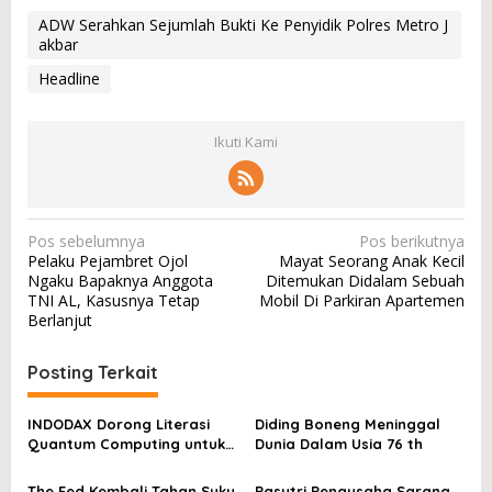
ADW Serahkan Sejumlah Bukti Ke Penyidik Polres Metro J
akbar
Headline
Ikuti Kami
N
Pos sebelumnya
Pos berikutnya
Pelaku Pejambret Ojol
Mayat Seorang Anak Kecil
a
Ngaku Bapaknya Anggota
Ditemukan Didalam Sebuah
v
TNI AL, Kasusnya Tetap
Mobil Di Parkiran Apartemen
Berlanjut
i
g
Posting Terkait
a
s
INDODAX Dorong Literasi
Diding Boneng Meninggal
Quantum Computing untuk
Dunia Dalam Usia 76 th
i
Perkuat Kesiapan Ekosistem
p
Blockchain
The Fed Kembali Tahan Suku
Pasutri Pengusaha Sarang