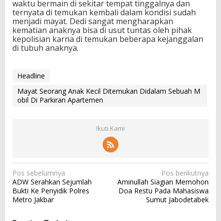
waktu bermain di sekitar tempat tinggalnya dan
ternyata di temukan kembali dalam kondisi sudah
menjadi mayat. Dedi sangat mengharapkan
kematian anaknya bisa di usut tuntas oleh pihak
kepolisian karna di temukan beberapa kejanggalan
di tubuh anaknya.
Headline
Mayat Seorang Anak Kecil Ditemukan Didalam Sebuah M
obil Di Parkiran Apartemen
Ikuti Kami
N
Pos sebelumnya
Pos berikutnya
ADW Serahkan Sejumlah
Aminullah Siagian Memohon
a
Bukti Ke Penyidik Polres
Doa Restu Pada Mahasiswa
v
Metro Jakbar
Sumut Jabodetabek
i