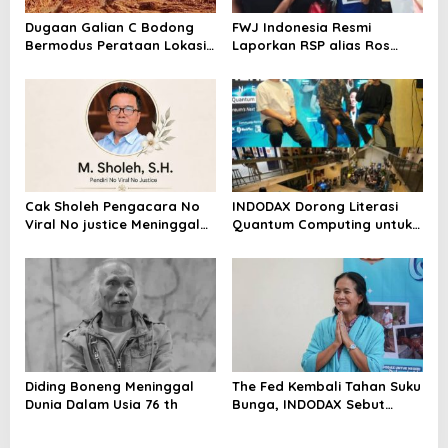
Dugaan Galian C Bodong
FWJ Indonesia Resmi
Bermodus Perataan Lokasi
Laporkan RSP alias Ros
Mencuat, Krimsus Polda
dengan Pasal UU ITE
Riau Akan Tinjauan Lokasi
Cak Sholeh Pengacara No
INDODAX Dorong Literasi
Viral No justice Meninggal
Quantum Computing untuk
Dunia
Perkuat Kesiapan Ekosistem
Blockchain
Diding Boneng Meninggal
The Fed Kembali Tahan Suku
Dunia Dalam Usia 76 th
Bunga, INDODAX Sebut
Kepastian Kebijakan Dorong
Sentimen Pasar