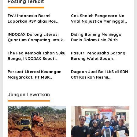
Posting Terkait
g
a
FWJ Indonesia Resmi
Cak Sholeh Pengacara No
s
Laporkan RSP alias Ros
Viral No justice Meninggal
dengan Pasal UU ITE
Dunia
i
INDODAX Dorong Literasi
Diding Boneng Meninggal
p
Quantum Computing untuk
Dunia Dalam Usia 76 th
o
Perkuat Kesiapan Ekosistem
Blockchain
s
The Fed Kembali Tahan Suku
Pasutri Pengusaha Sarang
Bunga, INDODAX Sebut
Burung Walet Sudah
Kepastian Kebijakan Dorong
Berstatus Tersangka,
Sentimen Pasar
Pelapor Desak Polda Jambi
Perkuat Literasi Keuangan
Dugaan Jual Beli LKS di SDN
Segera Lakukan Penahanan
Masyarakat, PT MBK
001 Kasikan Resmi
Ventura Salurkan Bantuan
Dilaporkan ke Polres
Karpet Masjid di Pakuhaji
Kampar, Pemred – Pimum
Metroterkini.id Desak Usut
Jangan Lewatkan
Kasus Ini