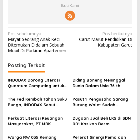
Ikuti Kami
N
Pos sebelumnya
Pos berikutnya
Mayat Seorang Anak Kecil
Carut Marut Pendidikan Di
a
Ditemukan Didalam Sebuah
Kabupaten Garut
v
Mobil Di Parkiran Apartemen
i
Posting Terkait
g
a
INDODAX Dorong Literasi
Diding Boneng Meninggal
s
Quantum Computing untuk
Dunia Dalam Usia 76 th
Perkuat Kesiapan Ekosistem
i
Blockchain
The Fed Kembali Tahan Suku
Pasutri Pengusaha Sarang
p
Bunga, INDODAX Sebut
Burung Walet Sudah
o
Kepastian Kebijakan Dorong
Berstatus Tersangka,
Sentimen Pasar
Pelapor Desak Polda Jambi
s
Perkuat Literasi Keuangan
Dugaan Jual Beli LKS di SDN
Segera Lakukan Penahanan
Masyarakat, PT MBK
001 Kasikan Resmi
Ventura Salurkan Bantuan
Dilaporkan ke Polres
Karpet Masjid di Pakuhaji
Kampar, Pemred – Pimum
Warga RW 035 Kemang
Pererat Sinergi Pemd dan