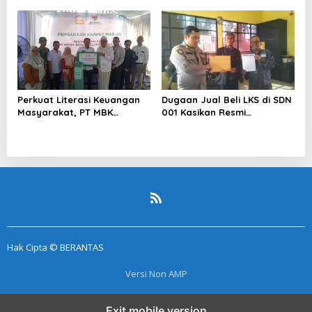
Sentimen Pasar
Pelapor Desak Polda Jambi
Segera Lakukan Penahanan
Perkuat Literasi Keuangan
Dugaan Jual Beli LKS di SDN
Masyarakat, PT MBK
001 Kasikan Resmi
Ventura Salurkan Bantuan
Dilaporkan ke Polres
Karpet Masjid di Pakuhaji
Kampar, Pemred – Pimum
Metroterkini.id Desak Usut
Kasus Ini
Hak Cipta © BERANTAS
Versi Non AMP
Exit mobile version