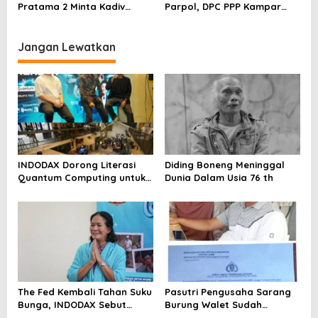
Metroterkini.id Desak Usut
Pratama 2 Minta Kadiv
Parpol, DPC PPP Kampar
Kasus Ini
Propam Evaluasi Penyidik
Audiensi Bersam Bupati dan
dan Personel Paminal Polres
Wakil Bupati Kampar
Metro Bekasi Kota
Jangan Lewatkan
INDODAX Dorong Literasi
Diding Boneng Meninggal
Quantum Computing untuk
Dunia Dalam Usia 76 th
Perkuat Kesiapan Ekosistem
Blockchain
The Fed Kembali Tahan Suku
Pasutri Pengusaha Sarang
Bunga, INDODAX Sebut
Burung Walet Sudah
Kepastian Kebijakan Dorong
Berstatus Tersangka,