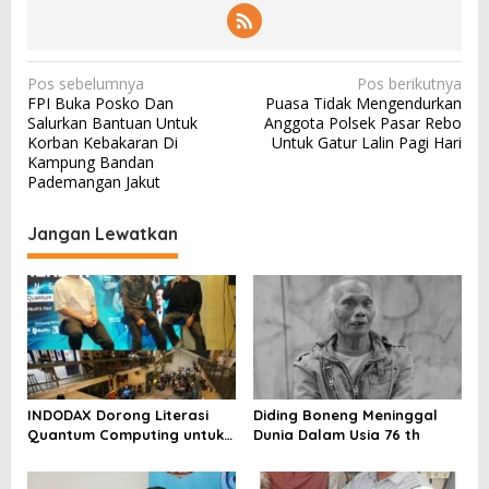
N
Pos sebelumnya
Pos berikutnya
FPI Buka Posko Dan
Puasa Tidak Mengendurkan
a
Salurkan Bantuan Untuk
Anggota Polsek Pasar Rebo
v
Korban Kebakaran Di
Untuk Gatur Lalin Pagi Hari
Kampung Bandan
i
Pademangan Jakut
g
a
Jangan Lewatkan
s
i
p
o
s
INDODAX Dorong Literasi
Diding Boneng Meninggal
Quantum Computing untuk
Dunia Dalam Usia 76 th
Perkuat Kesiapan Ekosistem
Blockchain