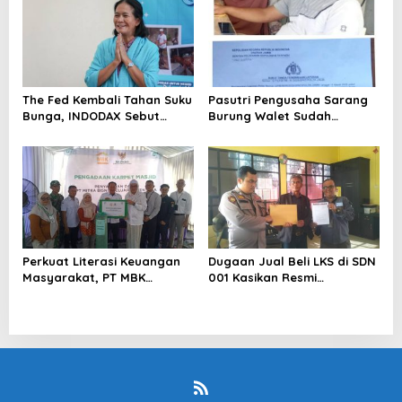
The Fed Kembali Tahan Suku
Pasutri Pengusaha Sarang
Bunga, INDODAX Sebut
Burung Walet Sudah
Kepastian Kebijakan Dorong
Berstatus Tersangka,
Sentimen Pasar
Pelapor Desak Polda Jambi
Segera Lakukan Penahanan
Perkuat Literasi Keuangan
Dugaan Jual Beli LKS di SDN
Masyarakat, PT MBK
001 Kasikan Resmi
Ventura Salurkan Bantuan
Dilaporkan ke Polres
Karpet Masjid di Pakuhaji
Kampar, Pemred – Pimum
Metroterkini.id Desak Usut
Kasus Ini