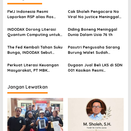
s
FWJ Indonesia Resmi
Cak Sholeh Pengacara No
i
Laporkan RSP alias Ros
Viral No justice Meninggal
p
dengan Pasal UU ITE
Dunia
o
INDODAX Dorong Literasi
Diding Boneng Meninggal
Quantum Computing untuk
Dunia Dalam Usia 76 th
s
Perkuat Kesiapan Ekosistem
Blockchain
The Fed Kembali Tahan Suku
Pasutri Pengusaha Sarang
Bunga, INDODAX Sebut
Burung Walet Sudah
Kepastian Kebijakan Dorong
Berstatus Tersangka,
Sentimen Pasar
Pelapor Desak Polda Jambi
Perkuat Literasi Keuangan
Dugaan Jual Beli LKS di SDN
Segera Lakukan Penahanan
Masyarakat, PT MBK
001 Kasikan Resmi
Ventura Salurkan Bantuan
Dilaporkan ke Polres
Karpet Masjid di Pakuhaji
Kampar, Pemred – Pimum
Metroterkini.id Desak Usut
Jangan Lewatkan
Kasus Ini