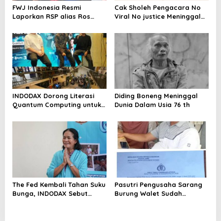
FWJ Indonesia Resmi
Cak Sholeh Pengacara No
Laporkan RSP alias Ros
Viral No justice Meninggal
dengan Pasal UU ITE
Dunia
INDODAX Dorong Literasi
Diding Boneng Meninggal
Quantum Computing untuk
Dunia Dalam Usia 76 th
Perkuat Kesiapan Ekosistem
Blockchain
The Fed Kembali Tahan Suku
Pasutri Pengusaha Sarang
Bunga, INDODAX Sebut
Burung Walet Sudah
Kepastian Kebijakan Dorong
Berstatus Tersangka,
Sentimen Pasar
Pelapor Desak Polda Jambi
Segera Lakukan Penahanan