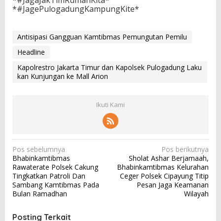
*#JagaJakTimRumahKita*
*#JagePulogadungKampungKite*
Antisipasi Gangguan Kamtibmas Pemungutan Pemilu
Headline
Kapolrestro Jakarta Timur dan Kapolsek Pulogadung Laku
kan Kunjungan ke Mall Arion
Ikuti Kami
N
Pos sebelumnya
Pos berikutnya
Bhabinkamtibmas
Sholat Ashar Berjamaah,
a
Rawaterate Polsek Cakung
Bhabinkamtibmas Kelurahan
v
Tingkatkan Patroli Dan
Ceger Polsek Cipayung Titip
Sambang Kamtibmas Pada
Pesan Jaga Keamanan
i
Bulan Ramadhan
Wilayah
g
a
Posting Terkait